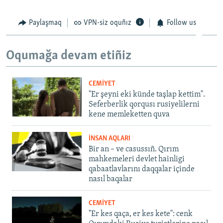
Paylaşmaq
VPN-siz oquñız
Follow us
Oqumağa devam etiñiz
CEMİYET
"Er şeyni eki künde taşlap kettim".
Seferberlik qorqusı rusiyelilerni
kene memleketten quva
İNSAN AQLARI
Bir an – ve casussıñ. Qırım
mahkemeleri devlet hainligi
qabaatlavlarını daqqalar içinde
nasıl baqalar
CEMİYET
"Er kes qaça, er kes kete": cenk