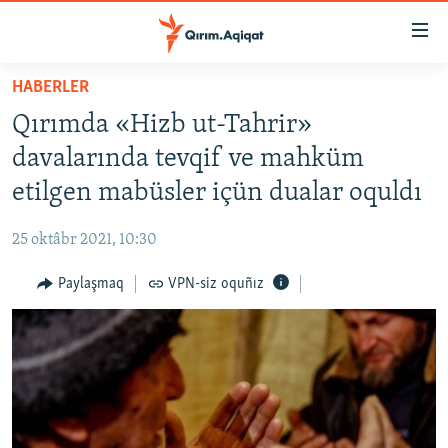
Link
açıqlığı
Esas
HABERLER
mündericege
HABERLER
Qırımda «Hizb ut-Tahrir»
qaytmaq
SİYASET
Baş
davalarında tevqif ve mahküm
İQTİSADİYAT
navigatsiyağa
etilgen mabüsler içün dualar oquldı
qaytmaq
CEMİYET
Qıdıruvğa
25 oktâbr 2021, 10:30
MEDENİYET
qaytmaq
Paylaşmaq
VPN-siz oquñız
İNSAN AQLARI
VİDEO
SÜRET
BLOGLAR
FİKİR