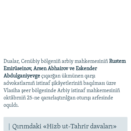
Dualar, Cenübiy bölgeniñ arbiy mahkemesiniñ
Rustem
Emirüseinov, Arsen Abhairov ve Eskender
Abdulganiyevge
çıqarğan ükmünen qarşı
advokatlarnıñ istinaf şikâyetleriniñ baqılması üzre
Vlasiha şeer bölgesinde Arbiy istinaf mahkemesiniñ
oktâbrniñ 25-ne qararlaştırılğan oturışı arfesinde
oquldı.
Qırımdaki «Hizb ut-Tahrir davaları»