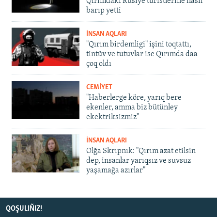
Qırımdaki Rusiye turistlerine nasıl
barıp yetti
İNSAN AQLARI
"Qırım birdemligi" işini toqtattı,
tintüv ve tutuvlar ise Qırımda daa
çoq oldı
CEMİYET
"Haberlerge köre, yarıq bere
ekenler, amma biz bütünley
ekektriksizmiz"
İNSAN AQLARI
Olğa Skrıpnık: "Qırım azat etilsin
dep, insanlar yarıqsız ve suvsuz
yaşamağa azırlar"
QOŞULIÑIZ!