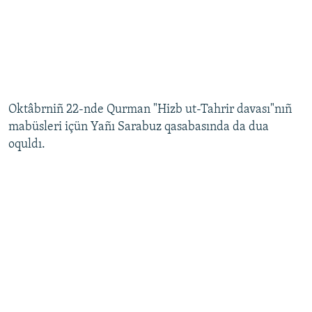
Oktâbrniñ 22-nde Qurman "Hizb ut-Tahrir davası"nıñ
mabüsleri içün Yañı Sarabuz qasabasında da dua
oquldı.