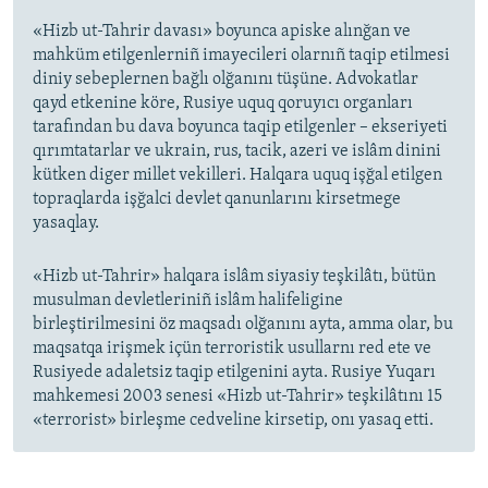
«Hizb ut-Tahrir davası» boyunca apiske alınğan ve
mahküm etilgenlerniñ imayecileri olarnıñ taqip etilmesi
diniy sebeplernen bağlı olğanını tüşüne. Advokatlar
qayd etkenine köre, Rusiye uquq qoruyıcı organları
tarafından bu dava boyunca taqip etilgenler – ekseriyeti
qırımtatarlar ve ukrain, rus, tacik, azeri ve islâm dinini
kütken diger millet vekilleri. Halqara uquq işğal etilgen
topraqlarda işğalci devlet qanunlarını kirsetmege
yasaqlay.
«Hizb ut-Tahrir» halqara islâm siyasiy teşkilâtı, bütün
musulman devletleriniñ islâm halifeligine
birleştirilmesini öz maqsadı olğanını ayta, amma olar, bu
maqsatqa irişmek içün terroristik usullarnı red ete ve
Rusiyede adaletsiz taqip etilgenini ayta. Rusiye Yuqarı
mahkemesi 2003 senesi «Hizb ut-Tahrir» teşkilâtını 15
«terrorist» birleşme cedveline kirsetip, onı yasaq etti.