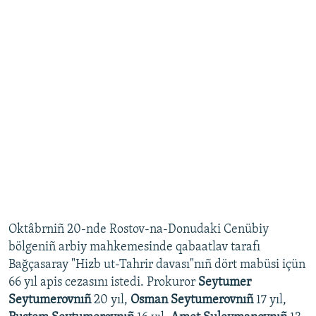
Oktâbrniñ 20-nde Rostov-na-Donudaki Cenübiy
bölgeniñ arbiy mahkemesinde qabaatlav tarafı
Bağçasaray "Hizb ut-Tahrir davası"nıñ dört mabüsi içün
66 yıl apis cezasını istedi. Prokuror
Seytumer
Seytumerovnıñ
20 yıl,
Osman Seytumerov
nıñ
17 yıl,