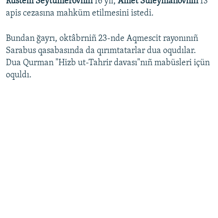
Rustem Seytumerovnıñ
16 yıl,
Amet Suleymanovnıñ
13
apis cezasına mahküm etilmesini istedi.
Bundan ğayrı, oktâbrniñ 23-nde Aqmescit rayonınıñ
Sarabus qasabasında da qırımtatarlar dua oqudılar.
Dua Qurman "Hizb ut-Tahrir davası"nıñ mabüsleri içün
oquldı.