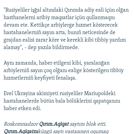
"Rusiyeliler işğal altındaki Qırımda adiy eali içün olğan
Русский
hasthanelerni aribiy maqsatlar içün qullanmaqnı
Українською
devam ete. Kettikçe arbiylerge hızmet kösterecek
hastahanelerniñ sayısı arta, bunıñ neticesinde de
QOŞULIÑIZ!
grajdan ealisi zarar köre ve kerekli kibi tibbiy yardım
alamay", - dep yazıla bildirmede.
Aynı zamanda, haber etilgeni kibi, yaralanğan
RFE/RS bütün saytları
arbiylerniñ sayısı çoq olğanı ealige kösterilgen tibbiy
hızmetlerniñ keyfiyeti fenalaşa.
Evel Ukrayina akimiyeti rusiyeliler Mariupoldeki
hastahanelerde bütün bala bölüklerini qapatqanını
haber etken edi.
Roskomnadzor
Qırım.Aqiqat
saytını blok etti.
Qırım.Aqiqatnı
küzgü saytı vastasınen oqumaq