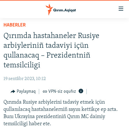
Link
açıqlığı
Esas
HABERLER
mündericege
HABERLER
Qırımda hastahaneler Rusiye
qaytmaq
SİYASET
Baş
arbiyleriniñ tadaviyi içün
İQTİSADİYAT
navigatsiyağa
qullanacaq – Prezidentniñ
qaytmaq
CEMİYET
temsilciligi
Qıdıruvğa
MEDENİYET
qaytmaq
19 sentâbr 2023, 10:12
İNSAN AQLARI
Paylaşmaq
VPN-siz oquñız
VİDEO
Qırımda Rusiye arbiylerini tadaviy etmek içün
SÜRET
qullanılacaq hastahanelerniñ sayısı kettikçe ep arta.
BLOGLAR
Bunı Ukrayina prezidentiniñ Qırım MC daimiy
temsilciligi haber ete.
FİKİR