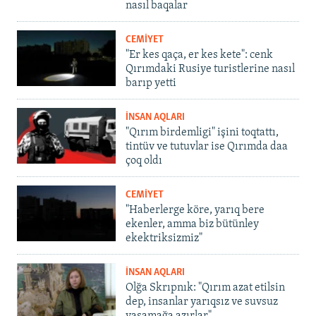
nasıl baqalar
CEMİYET
"Er kes qaça, er kes kete": cenk
Qırımdaki Rusiye turistlerine nasıl
barıp yetti
İNSAN AQLARI
"Qırım birdemligi" işini toqtattı,
tintüv ve tutuvlar ise Qırımda daa
çoq oldı
CEMİYET
"Haberlerge köre, yarıq bere
ekenler, amma biz bütünley
ekektriksizmiz"
İNSAN AQLARI
Olğa Skrıpnık: "Qırım azat etilsin
dep, insanlar yarıqsız ve suvsuz
yaşamağa azırlar"