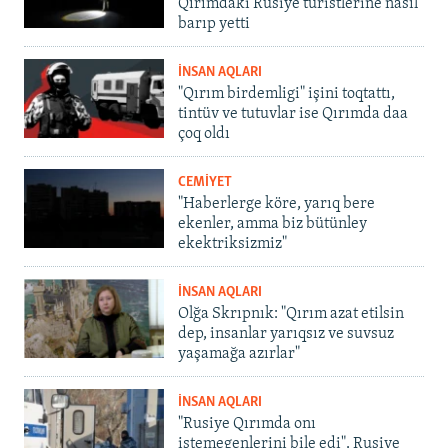
Qırımdaki Rusiye turistlerine nasıl
barıp yetti
İNSAN AQLARI
"Qırım birdemligi" işini toqtattı,
tintüv ve tutuvlar ise Qırımda daa
çoq oldı
CEMİYET
"Haberlerge köre, yarıq bere
ekenler, amma biz bütünley
ekektriksizmiz"
İNSAN AQLARI
Olğa Skrıpnık: "Qırım azat etilsin
dep, insanlar yarıqsız ve suvsuz
yaşamağa azırlar"
İNSAN AQLARI
"Rusiye Qırımda onı
istemegenlerini bile edi". Rusiye