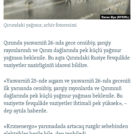
Русский
Українською
Qırımdaki yağmur, arhiv fotoresimi
QOŞULIÑIZ!
Qırımda yanvarniñ 26-nda gece cenübiy, şarqiy
rayonlarındı ve Qırım dağlarında pek küçlü yağmur
yağması beklenile. Bu aqta Qırımdaki Rusiye Fevqulâde
RFE/RS bütün saytları
vaziyetler nazirliginiñ idaresi bildire.
«Yanvarniñ 25-nde aqşam ve yanvarniñ 26-nda geceniñ
ilk yarısında cenübiy, şarqiy rayonlarda ve Qırımnıñ
dağlarında pek küçlü yağmur yağması beklenile. Bu
vaziyette fevqulâde vaziyetler ihtimali pek yüksek», –
dep aytıla haberde.
«Krımenergo» yarımadada artacaq ruzgâr sebebinden