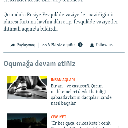
elektrikler kesile bile, dep tenbiledi.
Qırımdaki Rusiye Fevqulâde vaziyetler nazirliginiñ
idaresi furtuna havfını ilân etip, fevqulâde vaziyetler
ihtimali aqqında bildirdi.
Paylaşmaq
VPN-siz oquñız
Follow us
Oqumağa devam etiñiz
İNSAN AQLARI
Bir an – ve casussıñ. Qırım
mahkemeleri devlet hainligi
qabaatlavlarını daqqalar içinde
nasıl baqalar
CEMİYET
"Er kes qaça, er kes kete": cenk