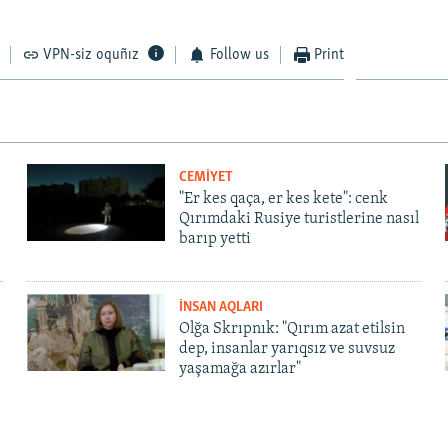
VPN-siz oquñız
Follow us
Print
CEMİYET
"Er kes qaça, er kes kete": cenk
Qırımdaki Rusiye turistlerine nasıl
barıp yetti
İNSAN AQLARI
Olğa Skrıpnık: "Qırım azat etilsin
dep, insanlar yarıqsız ve suvsuz
yaşamağa azırlar"