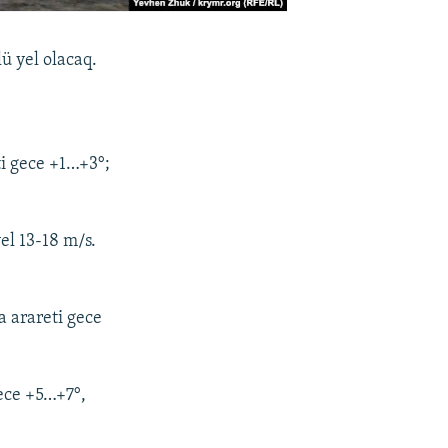
ü yel olacaq.
ti gece +1…+3°;
el 13-18 m/s.
a arareti gece
gece +5…+7°,