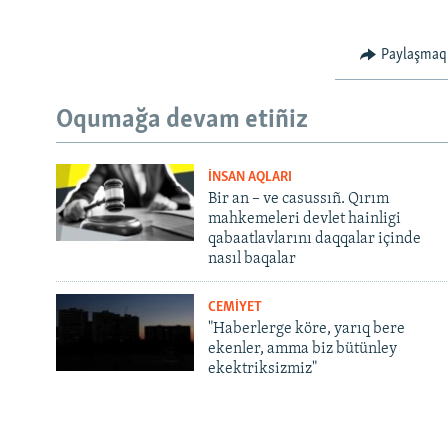
Paylaşmaq
Oqumağa devam etiñiz
İNSAN AQLARI
Bir an – ve casussıñ. Qırım
mahkemeleri devlet hainligi
qabaatlavlarını daqqalar içinde
nasıl baqalar
CEMİYET
"Haberlerge köre, yarıq bere
ekenler, amma biz bütünley
ekektriksizmiz"