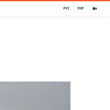
РУС
УКР