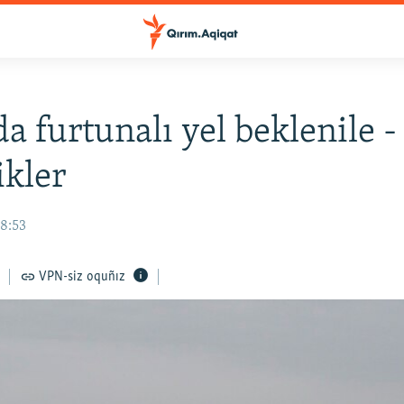
a furtunalı yel beklenile -
ikler
08:53
VPN-siz oquñız