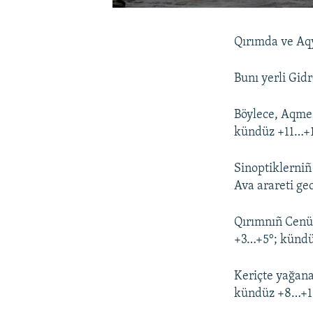
Qırımda ve Aqy
Bunı yerli Gid
Böylece, Aqmes
kündüz +11…+1
Sinoptiklerniñ
Ava arareti g
Qırımnıñ Cenüb
+3…+5°; kündü
Keriçte yağana
kündüz +8…+1