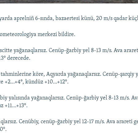
arda aprelniñ 6-sında, bazaertesi künü, 20 m/s qadar küçl
rometeorologiya merkezi bildire.
citte yağanaqlarsız. Cenüp-ğarbiy yel 8-13 m/s. Ava arare
3° derecede.
 tahminlerine köre, Aqyarda yağanaqlarsız. Cenüp-şarqiy y
ece +2…+4º, kündüz +10…+12°.
iy yalısında yağanaqlarsız. Cenüp-ğarbiy yel 8-13 m/s. Av
z +11…+13°.
qlarsız. Cenübiy, cenüp-ğarbiy yel 12-17 m/s. Ava arareti 
0°.