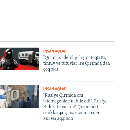
İNSAN AQLARI
"Qırım birdemligi" işini toqtattı,
tintüv ve tutuvlar ise Qırımda daa
çoq oldı
İNSAN AQLARI
"Rusiye Qırımda onı
istemegenlerini bile edi". Rusiye
Federatsiyasınıñ Qırımdaki
cenkke qarşı narazılıqlarnen
küreşi aqqında