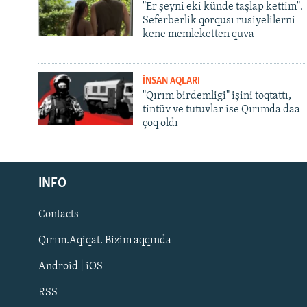
"Er şeyni eki künde taşlap kettim".
Seferberlik qorqusı rusiyelilerni
kene memleketten quva
İNSAN AQLARI
"Qırım birdemligi" işini toqtattı,
tintüv ve tutuvlar ise Qırımda daa
çoq oldı
Русский
Українською
INFO
Contacts
QOŞULIÑIZ!
Qırım.Aqiqat. Bizim aqqında
Android | iOS
RSS