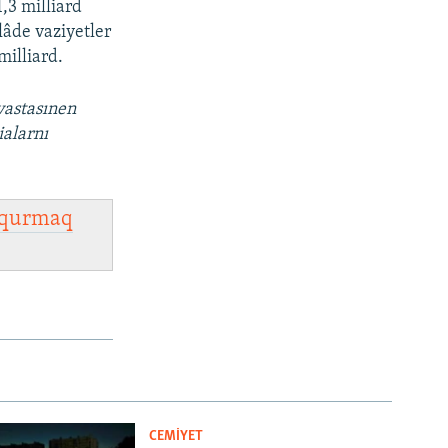
,3 milliard
lâde vaziyetler
milliard.
vastasınen
ialarnı
qurmaq
CEMİYET