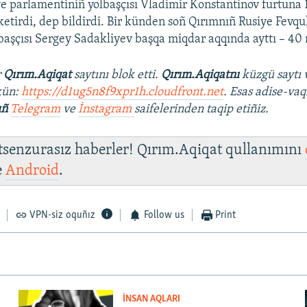
e parlamentiniñ yolbaşçısı Vladimir Konstantinov furtuna 1
 ketirdi, dep bildirdi. Bir künden soñ Qırımnıñ Rusiye Fevqu
başçısı Sergey Sadakliyev başqa miqdar aqqında ayttı – 40 
r
Qırım.Aqiqat
saytını blok etti.
Qırım.Aqiqatnı
küzgü saytı 
kün:
https://d1ug5n8f9xpr1h.cloudfront.net
. Esas adise-vaq
ıñ
Telegram
ve
İnstagram
saifelerinden taqip etiñiz.
 tsenzurasız haberler! Qırım.Aqiqat qullanımını
e
Android
.
VPN-siz oquñız
Follow us
Print
İNSAN AQLARI