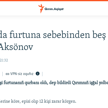
a furtuna sebebinden be
 Aksönov
21:32
VPN-siz oquñız
i furtunanıñ qurbanı oldı, dep bildirdi Qırımnıñ işğal yolb
rine köre, episi olıp 12 kişi zarar körgen.