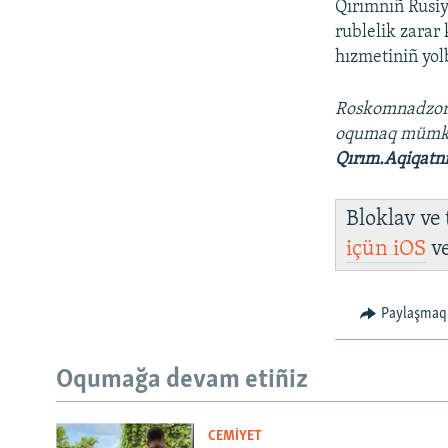
Qırımnıñ Rusiy
rublelik zarar
hızmetiniñ yol
Roskomnadzo
oqumaq müm
Qırım.Aqiqatn
Bloklav ve
içün
iOS
v
Paylaşmaq
Oqumağa devam etiñiz
CEMİYET