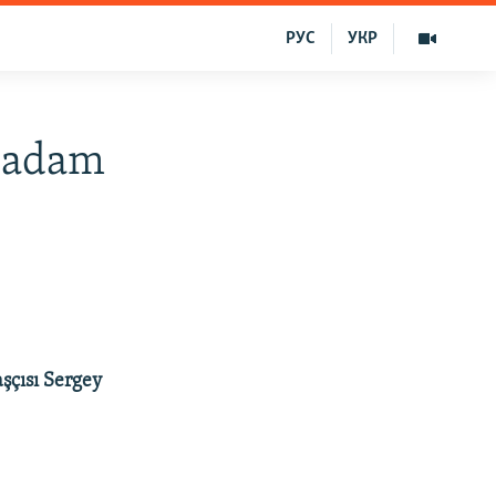
РУС
УКР
ş adam
aşçısı Sergey