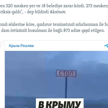
den 320 mesken yer ve 18 belediye zarar kördi. 273 mesken
iksiz qaldı", - dep bildirdi Aksönov.
nıñ sözlerine köre, qızdıruv teminatınıñ sıñırlanması ile ba
 dam örtüsiniñ bozulması ile bağlı 873 adise qayd etilgen.