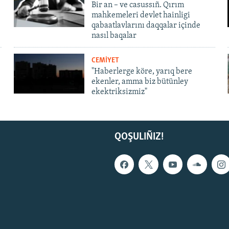
Bir an – ve casussıñ. Qırım
mahkemeleri devlet hainligi
qabaatlavlarını daqqalar içinde
nasıl baqalar
CEMİYET
"Haberlerge köre, yarıq bere
ekenler, amma biz bütünley
ekektriksizmiz"
QOŞULIÑIZ!