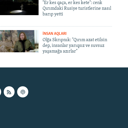
"Er kes qaça, er kes kete": cenk
Qırımdaki Rusiye turistlerine nasıl
barıp yetti
İNSAN AQLARI
Olğa Skrıpnık: "Qırım azat etilsin
dep, insanlar yarıqsız ve suvsuz
yaşamağa azırlar"