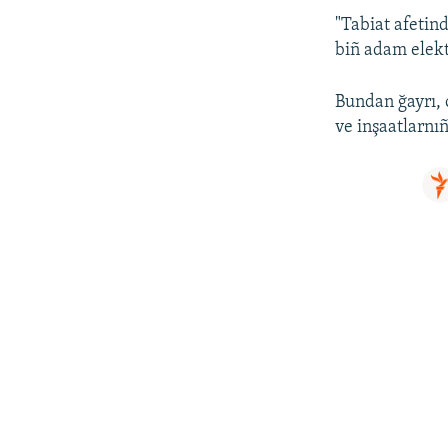
"Tabiat afetin
biñ adam elektr
Bundan ğayrı, o
ve inşaatlarnıñ