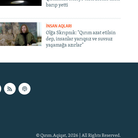
barıp yetti
İNSAN AQLARI
Olğa Skrıpnık: "Qırım azat etilsin
dep, insanlar yarıqsız ve suvsuz
yaşamağa azırlar"
© Qırım.Aqiqat, 2026 | All Rights Reserved.