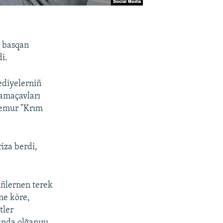
ı basqan
di.
lediyelerniñ
 qamaçavları
 memur "Krım
iza berdi,
iñlernen terek
ne köre,
tler
ında olğanını