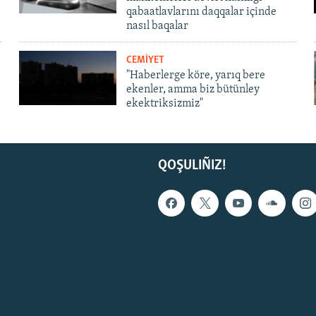
qabaatlavlarını daqqalar içinde
nasıl baqalar
CEMİYET
"Haberlerge köre, yarıq bere
ekenler, amma biz bütünley
ekektriksizmiz"
QOŞULIÑIZ!