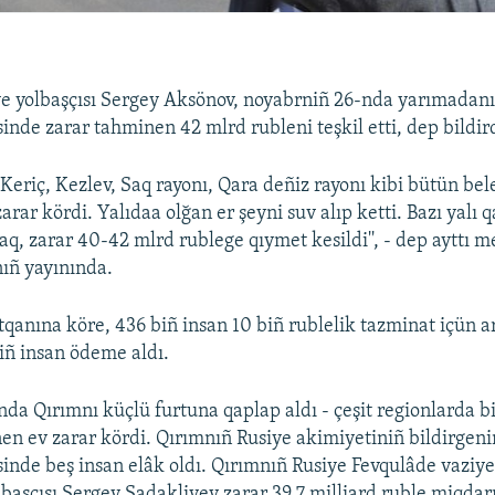
e yolbaşçısı Sergey Aksönov, noyabrniñ 26-nda yarımadan
inde zarar tahminen 42 mlrd rubleni teşkil etti, dep bildir
, Keriç, Kezlev, Saq rayonı, Qara deñiz rayonı kibi bütün be
zarar kördi. Yalıdaa olğan er şeyni suv alıp ketti. Bazı yalı
araq, zarar 40-42 mlrd rublege qıymet kesildi'', - dep ayttı
nıñ yayınında.
qanına köre, 436 biñ insan 10 biñ rublelik tazminat içün ar
iñ insan ödeme aldı.
da Qırımnı küçlü furtuna qaplap aldı - çeşit regionlarda b
rnen ev zarar kördi. Qırımnıñ Rusiye akimiyetiniñ bildirgeni
sinde beş insan elâk oldı. Qırımnıñ Rusiye Fevqulâde vaziye
olbaşçısı Sergey Sadakliyev zarar 39,7 milliard ruble miqdar