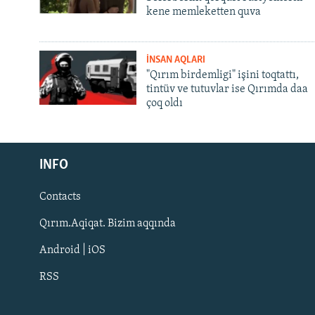
kene memleketten quva
İNSAN AQLARI
"Qırım birdemligi" işini toqtattı,
tintüv ve tutuvlar ise Qırımda daa
çoq oldı
Русский
INFO
Українською
Contacts
QOŞULIÑIZ!
Qırım.Aqiqat. Bizim aqqında
Android | iOS
RSS
RFE/RS bütün saytları