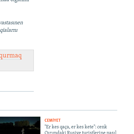
vastasınen
qialarnı
qurmaq
CEMİYET
"Er kes qaça, er kes kete": cenk
Qırımdaki Rusiye turistlerine nasıl