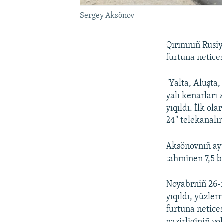
Sergey Aksönov
Qırımnıñ Rusiy
furtuna netices
''Yalta, Aluşta
yalı kenarları 
yıqıldı. İlk ol
24" telekanalı
Aksönovnıñ ayt
tahminen 7,5 b
Noyabrniñ 26-n
yıqıldı, yüzle
furtuna netice
nazirliginiñ y