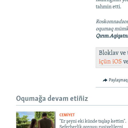
tahmin etti.
Roskomnadzo
oqumaq müm
Qırım.Aqiqatn
Bloklav ve
içün
iOS
v
Paylaşmaq
Oqumağa devam etiñiz
CEMİYET
"Er şeyni eki künde taşlap kettim".
Seferberlik qorqusı rusiyelilerni