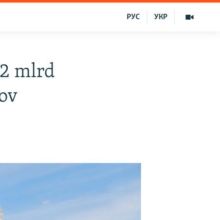
РУС
УКР
42 mlrd
nov