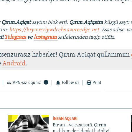
r
Qırım.Aqiqat
saytını blok etti.
Qırım.Aqiqatnı
küzgü saytı 
kün:
https://krymrcriywdcchs.azureedge.net
. Esas adise-va
ıñ
Telegram
ve
İnstagram
saifelerinden taqip etiñiz.
 tsenzurasız haberler! Qırım.Aqiqat qullanımını
e
Android
.
VPN-siz oquñız
Follow us
Print
İNSAN AQLARI
Bir an – ve casussıñ. Qırım
mahkemeleri devlet hainligi