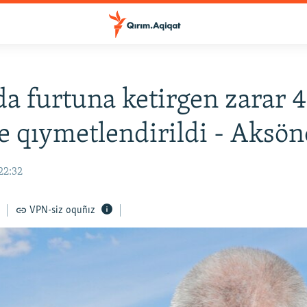
a furtuna ketirgen zarar 
e qıymetlendirildi - Aksö
22:32
VPN-siz oquñız