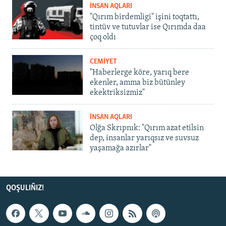
İNSAN AQLARI
"Qırım birdemligi" işini toqtattı,
tintüv ve tutuvlar ise Qırımda daa
çoq oldı
CEMİYET
"Haberlerge köre, yarıq bere
ekenler, amma biz bütünley
ekektriksizmiz"
İNSAN AQLARI
Olğa Skrıpnık: "Qırım azat etilsin
dep, insanlar yarıqsız ve suvsuz
yaşamağa azırlar"
QOŞULIÑIZ!