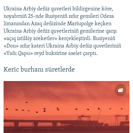
Ukraina Arbiy deñiz quvetleri bildirgenine köre,
noyabrniñ 25-nde Rusiyeniñ sıñır gemileri Odesa
limanından Azaq deñizinde Mariupolge keçken
Ukraina Arbiy deñiz quvetleriniñ gemilerine qarşı
«açıq istilâiy areketler» kerçekleştirdi. Rusiyeniñ
«Don» sıñır kateri Ukraina Arbiy deñiz quvetleriniñ
«Yañı Qapu» reyd buksirine aselet çarptı.
Keric burhanı süretlerde