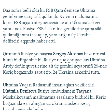
s
d
s
e
Daa soñra belli oldı ki, FSB Qara deñizde Ukraina
l
gemilerine qarşı silâ qullandı. Kyivniñ malümatına
i
köre, FSB açqan ateş neticesinde altı Ukraina askeri
d
yaralandı. Rusiye FSBsi Ukraina gemilerine qarşı silâ
e
qullanılğanını tasdıqlap, yaralanğan üç Ukraina
deñizcisi aqqında haber etti.
Qırımnıñ Rusiye yolbaşçısı
Sergey Aksenov
bazarertesi
künü bildirgenine ki, Rusiye uquq qoruyıcıları Ukraina
Arbiy deñiz quvetlerine ait üç gemini noyabrniñ 25-nde
Keriç boğazında zapt etip, 24 Ukraina askerini tuttı.
Ukraina Yuqarı Radasınıñ insan aqları vekâletlisi
Lüdmila Denisova
Rusiye ombudsmeni Tatyana
Moskalkovanıñ malümatına esaslanıp bildirdi ki, Keriç
boğazında esir alınğan üç Ukraina askeri Keriç
hastahanesinde buluna.