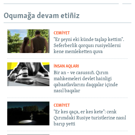
Oqumağa devam etiñiz
CEMİYET
"Er şeyni eki künde taşlap kettim".
Seferberlik qorqusı rusiyelilerni
kene memleketten quva
İNSAN AQLARI
Bir an – ve casussıñ. Qırım
mahkemeleri devlet hainligi
qabaatlavlarını daqqalar içinde
nasıl baqalar
CEMİYET
"Er kes qaça, er kes kete": cenk
Qırımdaki Rusiye turistlerine nasıl
barıp yetti