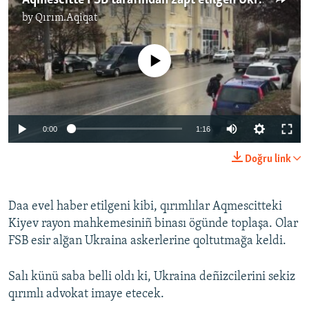
Aqmescitte FSB tarafından zapt etilgen Ukraina deñizcilerini mahküm eteler (video)
by
Qırım.Aqiqat
No media source currently available
0:00
1:16
Doğru link
Daa evel haber etilgeni kibi, qırımlılar Aqmescitteki
Kiyev rayon mahkemesiniñ binası ögünde toplaşa. Olar
FSB esir alğan Ukraina askerlerine qoltutmağa keldi.
Salı künü saba belli oldı ki, Ukraina deñizcilerini sekiz
qırımlı advokat imaye etecek.