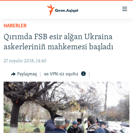
Link
açıqlığı
Esas
HABERLER
mündericege
HABERLER
Qırımda FSB esir alğan Ukraina
qaytmaq
SİYASET
Baş
askerleriniñ mahkemesi başladı
İQTİSADİYAT
navigatsiyağa
qaytmaq
27 noyabr 2018, 14:40
CEMİYET
Qıdıruvğa
MEDENİYET
Paylaşmaq
VPN-siz oquñız
qaytmaq
İNSAN AQLARI
VİDEO
SÜRET
BLOGLAR
FİKİR