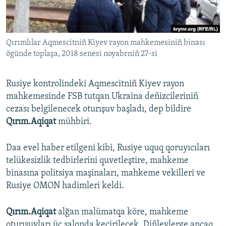
Русский
Українською
Qırımlılar Aqmescitniñ Kiyev rayon mahkemesiniñ binası
ögünde toplaşa, 2018 senesi noyabrniñ 27-si
QOŞULIÑIZ!
Rusiye kontrolindeki Aqmescitniñ Kiyev rayon
mahkemesinde FSB tutqan Ukraina deñizcileriniñ
cezası belgilenecek oturışuv başladı, dep bildire
RFE/RS bütün saytları
Qırım.Aqiqat
mühbiri.
Daa evel haber etilgeni kibi, Rusiye uquq qoruyıcıları
telükesizlik tedbirlerini quvetleştire, mahkeme
binasına politsiya maşinaları, mahkeme vekilleri ve
Rusiye OMON hadimleri keldi.
Qırım.Aqiqat
alğan malümatqa köre, mahkeme
oturışuvları üç salonda keçirilecek. Diñlevlerge ancaq