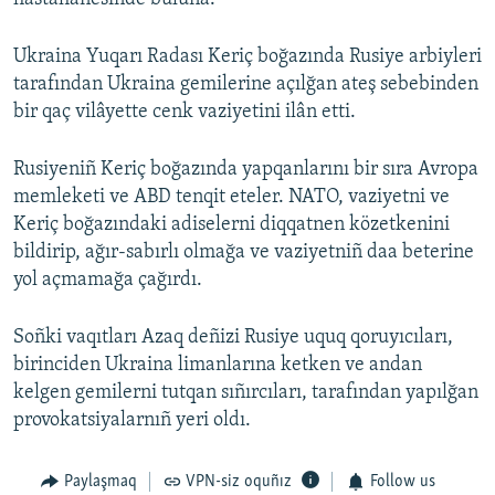
Ukraina Yuqarı Radası Keriç boğazında Rusiye arbiyleri
tarafından Ukraina gemilerine açılğan ateş sebebinden
bir qaç vilâyette cenk vaziyetini ilân etti.
Rusiyeniñ Keriç boğazında yapqanlarını bir sıra Avropa
memleketi ve ABD tenqit eteler. NATO, vaziyetni ve
Keriç boğazındaki adiselerni diqqatnen közetkenini
bildirip, ağır-sabırlı olmağa ve vaziyetniñ daa beterine
yol açmamağa çağırdı.
Soñki vaqıtları Azaq deñizi Rusiye uquq qoruyıcıları,
birinciden Ukraina limanlarına ketken ve andan
kelgen gemilerni tutqan sıñırcıları, tarafından yapılğan
provokatsiyalarnıñ yeri oldı.
Paylaşmaq
VPN-siz oquñız
Follow us