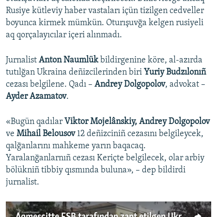
Rusiye kütleviy haber vastaları içün tizilgen cedveller
boyunca kirmek mümkün. Oturışuvğa kelgen rusiyeli
aq qorçalayıcılar içeri alınmadı.
Jurnalist
Anton Naumlük
bildirgenine köre, al-azırda
tutılğan Ukraina deñizcilerinden biri
Yuriy Budzılonıñ
cezası belgilene. Qadı –
Andrey Dolgopolov
, advokat –
Ayder Azamatov
.
«Bugün qadılar
Viktor Mojelânskiy, Andrey Dolgopolov
ve
Mihail Belousov
12 deñizciniñ cezasını belgileycek,
qalğanlarını mahkeme yarın baqacaq.
Yaralanğanlarnıñ cezası Keriçte belgilecek, olar arbiy
bölükniñ tibbiy qısmında buluna», – dep bildirdi
jurnalist.