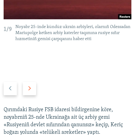
Noyabr 25-inde kündüz ukrain arbiyleri, olarnıñ Odessadan
1/9
Mariupolge ketken arbiy katerler taqımına rusiye sıñır
hızmetiniñ gemisi çarpqanını haber etti
P
N
r
e
e
x
v
t
Qırımdaki Rusiye FSB idaresi bildirgenine köre,
i
s
noyabrniñ 25-nde Ukrainağa ait üç arbiy gemi
o
l
«Rusiyeniñ devlet sıñırından qanunsız» keçip, Keriç
u
i
boğazı yolunda «telükeli areketler» yaptı.