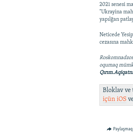
2021 senesi ma
"Ukrayina mah
yapılğan patla
Neticede Yesip
cezasına mahküm
Roskomnadzo
oqumaq müm
Qırım.Aqiqatn
Bloklav ve
içün
iOS
v
Paylaşmaq