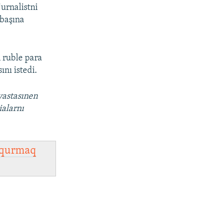
urnalistni
 başına
 ruble para
ını istedi.
vastasınen
ialarnı
qurmaq