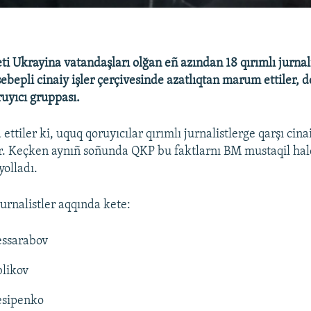
ti Ukrayina vatandaşları olğan eñ azından 18 qırımlı jurnali
sebepli cinaiy işler çerçivesinde azatlıqtan marum ettiler, d
uyıcı gruppası.
 ettiler ki, uquq qoruyıcılar qırımlı jurnalistlerge qarşı cin
ar. Keçken aynıñ soñunda QKP bu faktlarnı BM mustaqil ha
yolladı.
urnalistler aqqında kete:
essarabov
blikov
esipenko