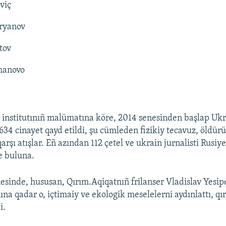
viç
ryanov
tov
manovo
 institutınıñ malümatına köre, 2014 senesinden başlap Uk
634 cinayet qayd etildi, şu cümleden fizikiy tecavuz, öldürü
qarşı atışlar. Eñ azından 112 çetel ve ukrain jurnalisti Rusiye
e buluna.
esinde, hususan, Qırım.Aqiqatnıñ frilanser Vladislav Yesi
ına qadar o, içtimaiy ve ekologik meselelerni aydınlattı, qı
i.