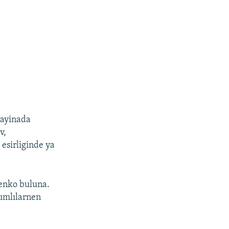
rayinada
v,
 esirliginde ya
penko buluna.
rımlılarnen