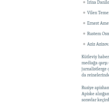
İrina Danilo
Vilen Teme
Ernest Ame
Rustem Os
Aziz Azizov.
Kütleviy haber
mediağa qarşı 
jurnalistlerge 
da reinelerind
Rusiye apishan
Apiske alınğan
soravlar keçird