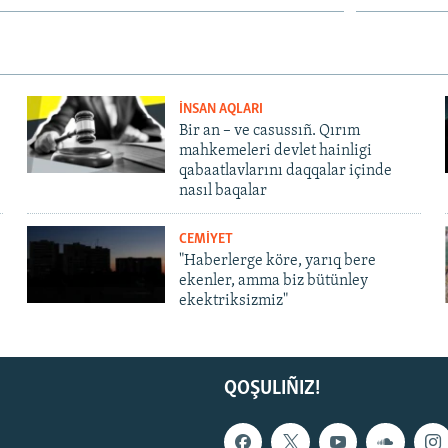
İNSAN AQLARI
Bir an – ve casussıñ. Qırım
mahkemeleri devlet hainligi
qabaatlavlarını daqqalar içinde
nasıl baqalar
CEMİYET
"Haberlerge köre, yarıq bere
ekenler, amma biz bütünley
ekektriksizmiz"
QOŞULIÑIZ!