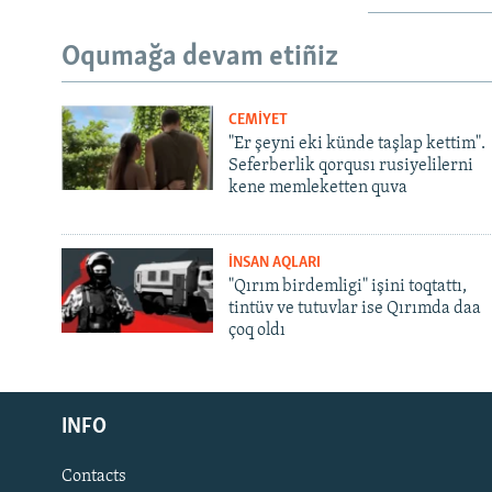
Oqumağa devam etiñiz
CEMİYET
"Er şeyni eki künde taşlap kettim".
Seferberlik qorqusı rusiyelilerni
kene memleketten quva
İNSAN AQLARI
"Qırım birdemligi" işini toqtattı,
tintüv ve tutuvlar ise Qırımda daa
çoq oldı
Русский
INFO
Українською
Contacts
QOŞULIÑIZ!