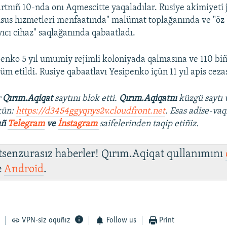
rtnıñ 10-nda onı Aqmescitte yaqaladılar. Rusiye akimiyeti j
sus hızmetleri menfaatında" malümat toplağanında ve "öz
yıcı cihaz" saqlağanında qabaatladı.
enko 5 yıl umumiy rejimli koloniyada qalmasına ve 110 biñ
 etildi. Rusiye qabaatlavı Yesipenko içün 11 yıl apis cezas
r
Qırım.Aqiqat
saytını blok etti.
Qırım.Aqiqatnı
küzgü saytı 
kün:
https://d3454ggyqnys2v.cloudfront.net
. Esas adise-vaq
ıñ
Telegram
ve
İnstagram
saifelerinden taqip etiñiz.
 tsenzurasız haberler! Qırım.Aqiqat qullanımını
e
Android
.
VPN-siz oquñız
Follow us
Print