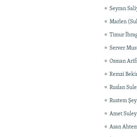
Seyran Sali
Marlen (Su
Timur İbra
Server Mus
Osman Ari
Remzi Beki
Ruslan Sul
Rustem Şey
Amet Sule
Asan Ahte