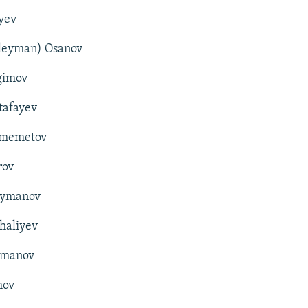
yev
leyman) Osanov
gimov
tafayev
fmemetov
rov
eymanov
haliyev
ymanov
mov