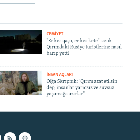
CEMİYET
"Er kes qaça, er kes kete": cenk
Qırımdaki Rusiye turistlerine nasıl
barıp yetti
İNSAN AQLARI
Olğa Skrıpnık: "Qırım azat etilsin
dep, insanlar yarıqsız ve suvsuz
yaşamağa azırlar"