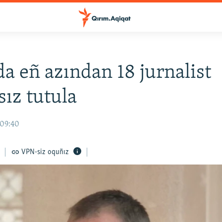
a eñ azından 18 jurnalist
ız tutula
 09:40
VPN-siz oquñız