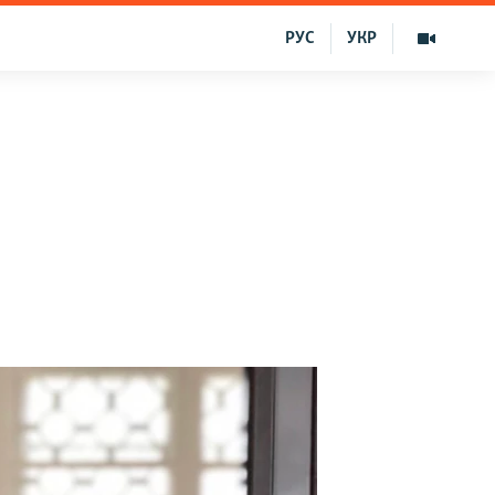
РУС
УКР