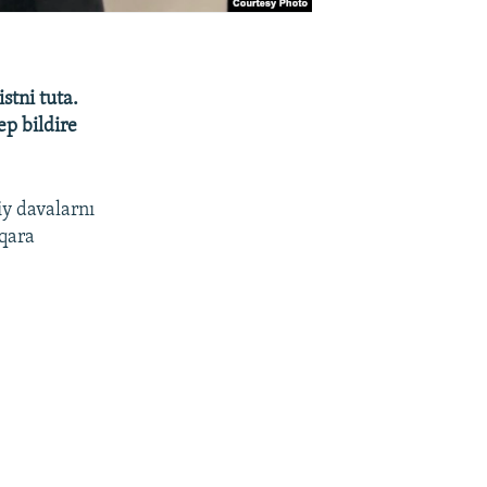
stni tuta.
ep bildire
aiy davalarnı
lqara