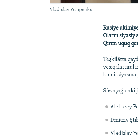
Vladislav Yesipenko
Rusiye akimiye
Olarnı siyasiy 
Qırım uquq qor
Teşkilâtta qayd
vesiqalaştıral
komissiyasına 
Söz aşağıdaki j
Alekseey B
Dmitriy Ştı
Vladislav Y