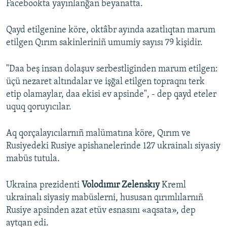
Facebookta yayınlanğan beyanatta.
Qayd etilgenine köre, oktâbr ayında azatlıqtan marum
etilgen Qırım sakinleriniñ umumiy sayısı 79 kişidir.
"Daa beş insan dolaşuv serbestliginden marum etilgen:
üçü nezaret altındalar ve işğal etilgen topraqnı terk
etip olamaylar, daa ekisi ev apsinde", - dep qayd eteler
uquq qoruyıcılar.
Aq qorçalayıcılarnıñ malümatına köre, Qırım ve
Rusiyedeki Rusiye apishanelerinde 127 ukrainalı siyasiy
mabüs tutula.
Ukraina prezidenti
Volodımır Zelenskıy
Kreml
ukrainalı siyasiy mabüslerni, hususan qırımlılarnıñ
Rusiye apsinden azat etüv esnasını «aqsata», dep
aytqan edi.