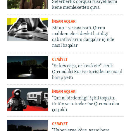
Seferberlik qorqusı rusiyelilerni
kene memleketten quva
İNSAN AQLARI
Bir an – ve casussıñ. Qırım
mahkemeleri devlet hainligi
qabaatlavlarını daqqalar içinde
nasıl baqalar
CEMİYET
"Er kes qaça, er kes kete": cenk
Qırımdaki Rusiye turistlerine nasıl
barıp yetti
İNSAN AQLARI
"Qırım birdemligi" işini toqtattı,
tintüv ve tutuvlar ise Qırımda daa
çoq oldı
CEMİYET
"Haberlerge köre, yarıq bere