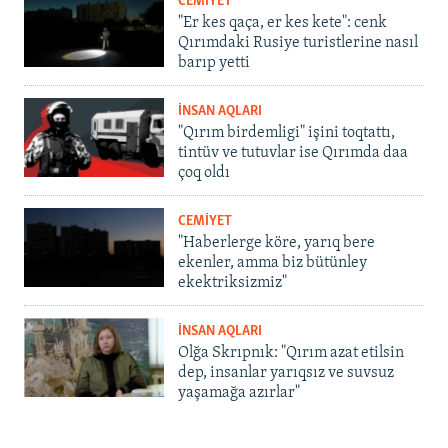
CEMİYET
"Er kes qaça, er kes kete": cenk
Qırımdaki Rusiye turistlerine nasıl
barıp yetti
İNSAN AQLARI
"Qırım birdemligi" işini toqtattı,
tintüv ve tutuvlar ise Qırımda daa
çoq oldı
CEMİYET
"Haberlerge köre, yarıq bere
ekenler, amma biz bütünley
ekektriksizmiz"
İNSAN AQLARI
Olğa Skrıpnık: "Qırım azat etilsin
dep, insanlar yarıqsız ve suvsuz
yaşamağa azırlar"