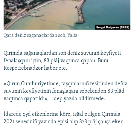
Русский
Українською
Qara deñiz sağanaqlardan soñ, Yalta
QOŞULIÑIZ!
Qırımda sağanaqlardan soñ deñiz suvunıñ keyfiyeti
fenalaşqanı içün, 83 plâj vaqtınca qapalı. Bunı
RFE/RS bütün saytları
Rospotrebnadzor haber ete.
«Qırım Cumhuriyetinde, taşqınlarnıñ tesirinden deñiz
suvunıñ keyfiyetiniñ fenaşlaqanı sebebinden 83 plâd
vaqtınca qapatıldı», – dep yazıla bildirmede.
İdarede qyd etkenlerine köre, işğal etilgen Qırımda
2021 senesiniñ yazında episi olıp 373 plâj çalışa eken.