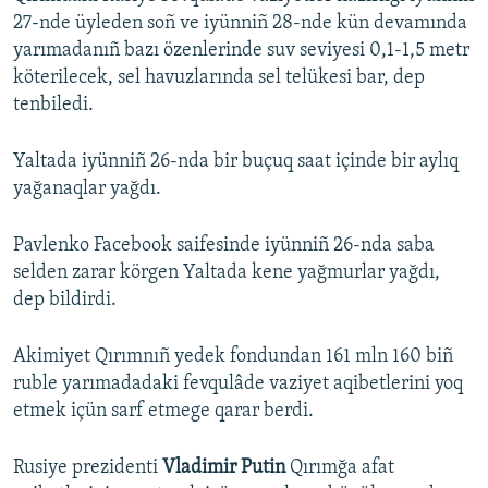
27-nde üyleden soñ ve iyünniñ 28-nde kün devamında
yarımadanıñ bazı özenlerinde suv seviyesi 0,1-1,5 metr
köterilecek, sel havuzlarında sel telükesi bar, dep
tenbiledi.
Yaltada iyünniñ 26-nda bir buçuq saat içinde bir aylıq
yağanaqlar yağdı.
Pavlenko Facebook saifesinde iyünniñ 26-nda saba
selden zarar körgen Yaltada kene yağmurlar yağdı,
dep bildirdi.
Akimiyet Qırımnıñ yedek fondundan 161 mln 160 biñ
ruble yarımadadaki fevqulâde vaziyet aqibetlerini yoq
etmek içün sarf etmege qarar berdi.
Rusiye prezidenti
Vladimir Putin
Qırımğa afat