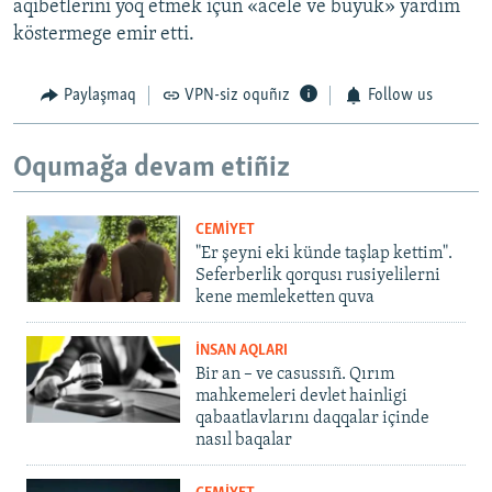
aqibetlerini yoq etmek içün «acele ve büyük» yardım
köstermege emir etti.
Paylaşmaq
VPN-siz oquñız
Follow us
Oqumağa devam etiñiz
CEMİYET
"Er şeyni eki künde taşlap kettim".
Seferberlik qorqusı rusiyelilerni
kene memleketten quva
İNSAN AQLARI
Bir an – ve casussıñ. Qırım
mahkemeleri devlet hainligi
qabaatlavlarını daqqalar içinde
nasıl baqalar