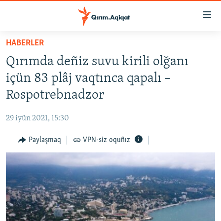
Link
açıqlığı
Esas
HABERLER
mündericege
HABERLER
Qırımda deñiz suvu kirili olğanı
qaytmaq
SİYASET
Baş
içün 83 plâj vaqtınca qapalı –
İQTİSADİYAT
navigatsiyağa
Rospotrebnadzor
qaytmaq
CEMİYET
Qıdıruvğa
29 iyün 2021, 15:30
MEDENİYET
qaytmaq
Paylaşmaq
VPN-siz oquñız
İNSAN AQLARI
VİDEO
SÜRET
BLOGLAR
FİKİR