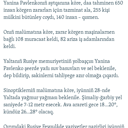
Yanina Pavlenkonıñ aytqanına köre, daa tahminen 650
insan körgen zararları içün tazminat ala, 255 kişi
mülkini bütünley coydı, 140 insan – qısmen.
Onıñ malümatına köre, zarar körgen maşinalarnen
bağlı 108 muracaat keldi, 82 ariza iş adamlarından
keldi.
Yaltanıñ Rusiye memuriyetiniñ yolbaşçısı Yanina
Pavlenko şeerde yañı suv basuvları ve sel beklenile,
dep bildirip, sakinlerni tahliyege azır olmağa çıqardı.
Sinoptiklerniñ malümatına köre, iyünniñ 28-nde
Yaltada yağmur yağması beklenile. Şimaliy-ğarbiy yel
saniyede 7-12 metr esecek. Ava arareti gece 18…20°,
kündüz 26…28° olacaq.
Qırımdaki Rusiye Fevqulâde vaziyetler nazirligi iyünniñ