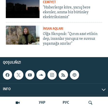
CEMİYET
"Haberlerge köre, yarıq bere
ekenler, amma biz bütünley
ekektriksizmiz"
İNSAN AQLARI
Olğa Skrıpnık: "Qırım azat etilsin
dep, insanlar yarıqsız ve suvsuz
yaşamağa azırlar"
QOŞULIÑIZ!
INFO
© Qırım.Aqiqat, 2026 | All Rights Reserved.
УКР
РУС