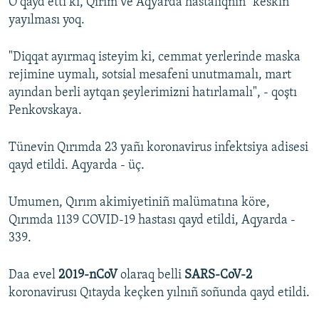
O qayd etti ki, Qırım ve Aqyarda hastalıqnıñ "keskin"
yayılması yoq.
"Diqqat ayırmaq isteyim ki, cemmat yerlerinde maska
rejimine uymalı, sotsial mesafeni unutmamalı, mart
ayından berli aytqan şeylerimizni hatırlamalı", - qoştı
Penkovskaya.
Tünevin Qırımda 23 yañı koronavirus infektsiya adisesi
qayd etildi. Aqyarda - üç.
Umumen, Qırım akimiyetiniñ malümatına köre,
Qırımda 1139 COVID-19 hastası qayd etildi, Aqyarda -
339.
Daa evel
2019-nCoV
olaraq belli
SARS-CoV-2
koronavirusı Qıtayda keçken yılnıñ soñunda qayd etildi.