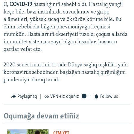
O,
COVID-19
hastalığınıñ sebebi oldı. Hastalıq yengil
keçe bile, bazı insanlarda suvuqlanuv ve gripp
alâmetleri, yüksek sıcaq ve öksürüv körüne bile. Bu
ölüm sebebi ola bilgen pnevmoniyağa keçmesi
mümkün. Hastalarnıñ ekseriyeti tüzele; çoqusı allarda
immunitet sisteması zayıf olğan insanlar, hususan
qartlar vefat ete.
2020 senesi martnıñ 11-nde Dünya sağlıq teşkilâtı yañı
koronavirus sebebinden başlağan hastalıq qırğınlığını
pandemiya olaraq tanıdı.
Paylaşmaq
VPN-siz oquñız
Follow us
Oqumağa devam etiñiz
CEMİYET