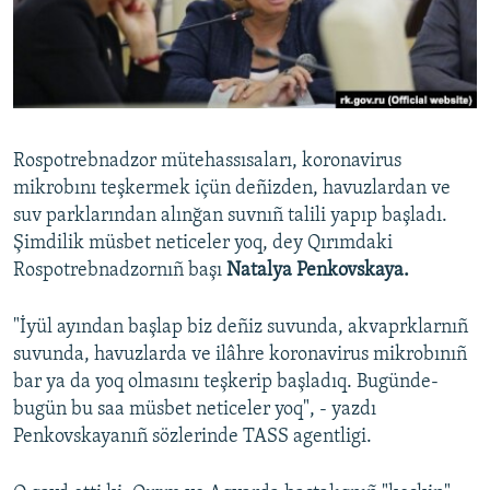
Русский
Українською
QOŞULIÑIZ!
Rospotrebnadzor mütehassısaları, koronavirus
mikrobını teşkermek içün deñizden, havuzlardan ve
suv parklarından alınğan suvnıñ talili yapıp başladı.
RFE/RS bütün saytları
Şimdilik müsbet neticeler yoq, dey Qırımdaki
Rospotrebnadzornıñ başı
Natalya Penkovskaya.
"İyül ayından başlap biz deñiz suvunda, akvaprklarnıñ
suvunda, havuzlarda ve ilâhre koronavirus mikrobınıñ
bar ya da yoq olmasını teşkerip başladıq. Bugünde-
bugün bu saa müsbet neticeler yoq", - yazdı
Penkovskayanıñ sözlerinde TASS agentligi.