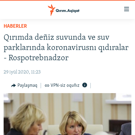
Link
açıqlığı
Esas
HABERLER
mündericege
HABERLER
Qırımda deñiz suvunda ve suv
qaytmaq
SİYASET
Baş
parklarında koronavirusnı qıdıralar
İQTİSADİYAT
navigatsiyağa
- Rospotrebnadzor
qaytmaq
CEMİYET
Qıdıruvğa
29 iyül 2020, 11:23
MEDENİYET
qaytmaq
Paylaşmaq
VPN-siz oquñız
İNSAN AQLARI
VİDEO
SÜRET
BLOGLAR
FİKİR