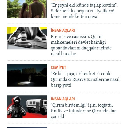
"Er şeyni eki künde taşlap kettim".
Seferberlik qorqusı rusiyelilerni
kene memleketten quva
İNSAN AQLARI
Bir an – ve casussıñ. Qırım
mahkemeleri devlet hainligi
qabaatlavlarını daqqalar içinde
nasıl baqalar
CEMİYET
"Er kes qaça, er kes kete": cenk
Qırımdaki Rusiye turistlerine nasıl
barıp yetti
İNSAN AQLARI
"Qırım birdemligi" işini toqtattı,
tintüv ve tutuvlar ise Qırımda daa
çoq oldı