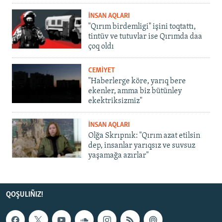
İNSAN AQLARI
"Qırım birdemligi" işini toqtattı,
tintüv ve tutuvlar ise Qırımda daa
çoq oldı
CEMİYET
"Haberlerge köre, yarıq bere
ekenler, amma biz bütünley
ekektriksizmiz"
İNSAN AQLARI
Olğa Skrıpnık: "Qırım azat etilsin
dep, insanlar yarıqsız ve suvsuz
yaşamağa azırlar"
QOŞULIÑIZ!