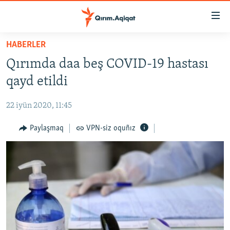
Link
açıqlığı
Esas
HABERLER
mündericege
HABERLER
Qırımda daa beş COVID-19 hastası
qaytmaq
SİYASET
Baş
qayd etildi
İQTİSADİYAT
navigatsiyağa
qaytmaq
22 iyün 2020, 11:45
CEMİYET
Qıdıruvğa
MEDENİYET
Paylaşmaq
VPN-siz oquñız
qaytmaq
İNSAN AQLARI
VİDEO
SÜRET
BLOGLAR
FİKİR