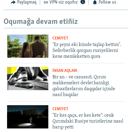
Paylaşmaq
VPN-siz oquñız
Follow us
Oqumağa devam etiñiz
CEMİYET
"Er şeyni eki künde taşlap kettim".
Seferberlik qorqusı rusiyelilerni
kene memleketten quva
İNSAN AQLARI
Bir an – ve casussıñ. Qırım
mahkemeleri devlet hainligi
qabaatlavlarını daqqalar içinde
nasıl baqalar
CEMİYET
"Er kes qaça, er kes kete": cenk
Qırımdaki Rusiye turistlerine nasıl
barıp yetti