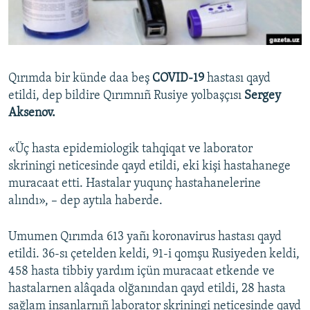
Русский
Українською
Qırımda bir künde daa beş
COVID-19
hastası qayd
QOŞULIÑIZ!
etildi, dep bildire Qırımnıñ Rusiye yolbaşçısı
Sergey
Aksenov.
«Üç hasta epidemiologik tahqiqat ve laborator
RFE/RS bütün saytları
skriningi neticesinde qayd etildi, eki kişi hastahanege
muracaat etti. Hastalar yuqunç hastahanelerine
alındı», – dep aytıla haberde.
Umumen Qırımda 613 yañı koronavirus hastası qayd
etildi. 36-sı çetelden keldi, 91-i qomşu Rusiyeden keldi,
458 hasta tibbiy yardım içün muracaat etkende ve
hastalarnen alâqada olğanından qayd etildi, 28 hasta
sağlam insanlarnıñ laborator skriningi neticesinde qayd