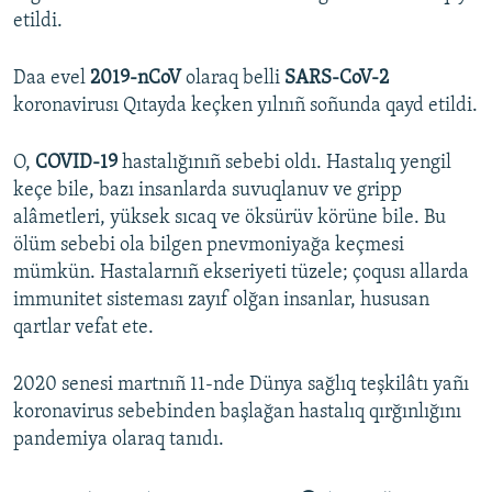
etildi.
Daa evel
2019-nCoV
olaraq belli
SARS-CoV-2
koronavirusı Qıtayda keçken yılnıñ soñunda qayd etildi.
O,
COVID-19
hastalığınıñ sebebi oldı. Hastalıq yengil
keçe bile, bazı insanlarda suvuqlanuv ve gripp
alâmetleri, yüksek sıcaq ve öksürüv körüne bile. Bu
ölüm sebebi ola bilgen pnevmoniyağa keçmesi
mümkün. Hastalarnıñ ekseriyeti tüzele; çoqusı allarda
immunitet sisteması zayıf olğan insanlar, hususan
qartlar vefat ete.
2020 senesi martnıñ 11-nde Dünya sağlıq teşkilâtı yañı
koronavirus sebebinden başlağan hastalıq qırğınlığını
pandemiya olaraq tanıdı.