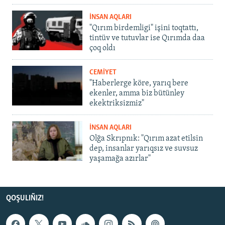
İNSAN AQLARI
"Qırım birdemligi" işini toqtattı,
tintüv ve tutuvlar ise Qırımda daa
çoq oldı
CEMİYET
"Haberlerge köre, yarıq bere
ekenler, amma biz bütünley
ekektriksizmiz"
İNSAN AQLARI
Olğa Skrıpnık: "Qırım azat etilsin
dep, insanlar yarıqsız ve suvsuz
yaşamağa azırlar"
QOŞULIÑIZ!