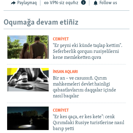
Paylaşmaq
VPN-siz oquñız
Follow us
Oqumağa devam etiñiz
CEMİYET
"Er şeyni eki künde taşlap kettim".
Seferberlik qorqusı rusiyelilerni
kene memleketten quva
İNSAN AQLARI
Bir an – ve casussıñ. Qırım
mahkemeleri devlet hainligi
qabaatlavlarını daqqalar içinde
nasıl baqalar
CEMİYET
"Er kes qaça, er kes kete": cenk
Qırımdaki Rusiye turistlerine nasıl
barıp yetti