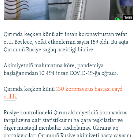
Русский
Українською
Qırımda keçken künü altı insan koronavirustan vefat
QOŞULIÑIZ!
etti. Böylece, vefat etkenlerniñ sayısı 159 oldı. Bu aqta
Qırımnıñ Rusiye sağlıq nazirligi bildire.
Akimiyetniñ malümatına köre, pandemiya
RFE/RS bütün saytları
başlağanından 10 494 insan COVID-19-ğa oğradı.
Qırımda keçken künü
130 koronavirus hastası qayd
etildi
.
Rusiye kontrolindeki Qırım akimiyetiniñ koronavirus
tarqaluvına dair statistikasını halqara teşkilâtlar ve
diger mustaqil menbalar tasdıqlamay. Ukraina aq
qorçalayıcıları Qırımnıñ Rusiye akimiyeti hasta sayısını