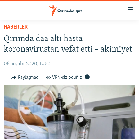
Link
açıqlığı
Esas
HABERLER
mündericege
HABERLER
Qırımda daa altı hasta
qaytmaq
SİYASET
Baş
koronavirustan vefat etti – akimiyet
İQTİSADİYAT
navigatsiyağa
qaytmaq
06 noyabr 2020, 12:50
CEMİYET
Qıdıruvğa
MEDENİYET
Paylaşmaq
VPN-siz oquñız
qaytmaq
İNSAN AQLARI
VİDEO
SÜRET
BLOGLAR
FİKİR