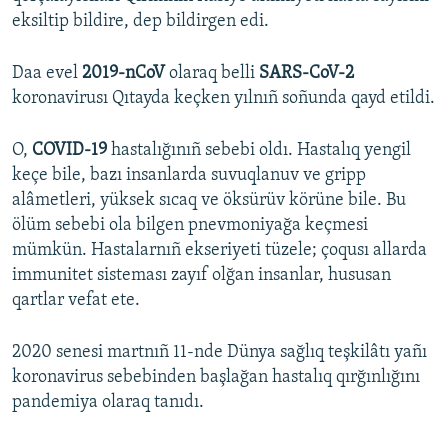
eksiltip bildire, dep bildirgen edi.
Daa evel
2019-nCoV
olaraq belli
SARS-CoV-2
koronavirusı Qıtayda keçken yılnıñ soñunda qayd etildi.
O,
COVID-19
hastalığınıñ sebebi oldı. Hastalıq yengil
keçe bile, bazı insanlarda suvuqlanuv ve gripp
alâmetleri, yüksek sıcaq ve öksürüv körüne bile. Bu
ölüm sebebi ola bilgen pnevmoniyağa keçmesi
mümkün. Hastalarnıñ ekseriyeti tüzele; çoqusı allarda
immunitet sisteması zayıf olğan insanlar, hususan
qartlar vefat ete.
2020 senesi martnıñ 11-nde Dünya sağlıq teşkilâtı yañı
koronavirus sebebinden başlağan hastalıq qırğınlığını
pandemiya olaraq tanıdı.