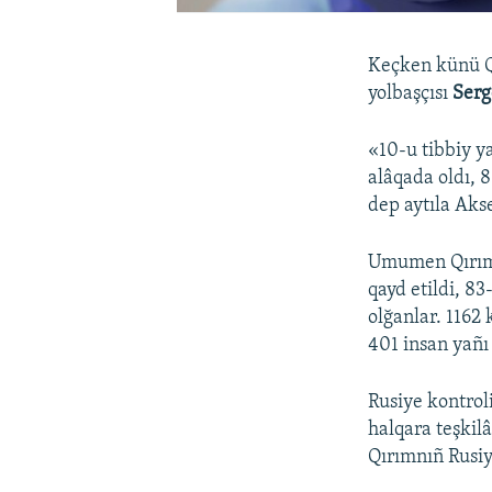
Keçken künü Qı
yolbaşçısı
Serg
«10-u tibbiy y
alâqada oldı, 8
dep aytıla Ak
Umumen Qırımd
qayd etildi, 8
olğanlar. 1162 
401 insan yañı 
Rusiye kontrol
halqara teşkil
Qırımnıñ Rusiye