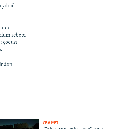
 yılnıñ
nlarda
 ölüm sebebi
; çoqusı
e.
binden
CEMİYET