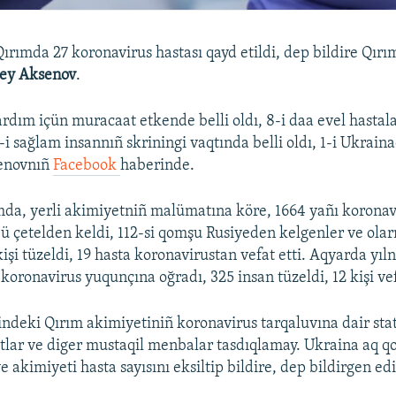
rımda 27 koronavirus hastası qayd etildi, dep bildire Qırı
ey Aksenov
.
ardım içün muracaat etkende belli oldı, 8-i daa evel hasta
-i sağlam insannıñ skriningi vaqtında belli oldı, 1-i Ukrain
senovnıñ
Facebook
haberinde.
a, yerli akimiyetniñ malümatına köre, 1664 yañı koronavi
3-ü çetelden keldi, 112-si qomşu Rusiyeden kelgenler ve ola
kişi tüzeldi, 19 hasta koronavirustan vefat etti. Aqyarda yı
koronavirus yuqunçına oğradı, 325 insan tüzeldi, 12 kişi vef
indeki Qırım akimiyetiniñ koronavirus tarqaluvına dair stat
âtlar ve diger mustaqil menbalar tasdıqlamay. Ukraina aq qo
 akimiyeti hasta sayısını eksiltip bildire, dep bildirgen edi