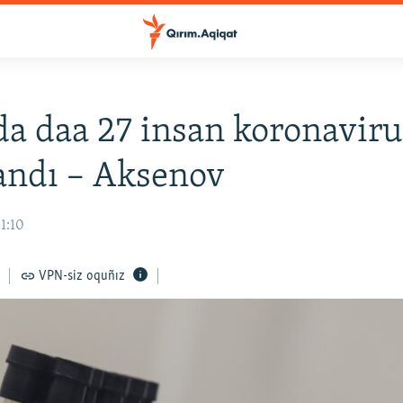
a daa 27 insan koronavir
andı – Aksenov
11:10
VPN-siz oquñız