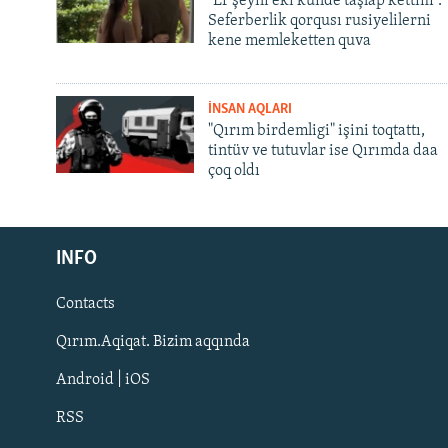
"Er şeyni eki künde taşlap kettim".
Seferberlik qorqusı rusiyelilerni
kene memleketten quva
İNSAN AQLARI
"Qırım birdemligi" işini toqtattı,
tintüv ve tutuvlar ise Qırımda daa
çoq oldı
Русский
INFO
Українською
Contacts
QOŞULIÑIZ!
Qırım.Aqiqat. Bizim aqqında
Android | iOS
RSS