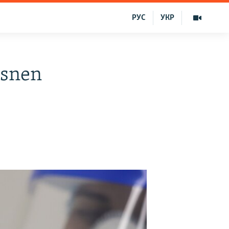
РУС
УКР
usnen