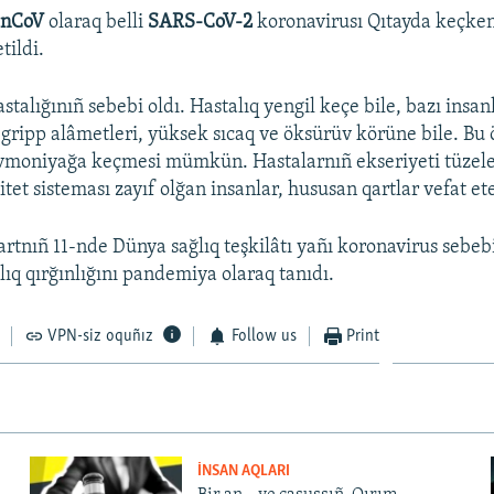
-nCoV
olaraq belli
SARS-CoV-2
koronavirusı Qıtayda keçken
tildi.
stalığınıñ sebebi oldı. Hastalıq yengil keçe bile, bazı insa
gripp alâmetleri, yüksek sıcaq ve öksürüv körüne bile. Bu
vmoniyağa keçmesi mümkün. Hastalarnıñ ekseriyeti tüzele
et sisteması zayıf olğan insanlar, hususan qartlar vefat et
rtnıñ 11-nde Dünya sağlıq teşkilâtı yañı koronavirus sebe
lıq qırğınlığını pandemiya olaraq tanıdı.
VPN-siz oquñız
Follow us
Print
İNSAN AQLARI