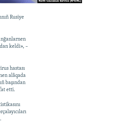
mnıñ Rusiye
lanğanlarnen
adan keldi», –
rus hastası
rnen alâqada
lnıñ başından
at etti.
istikasını
rçalayıcıları
.