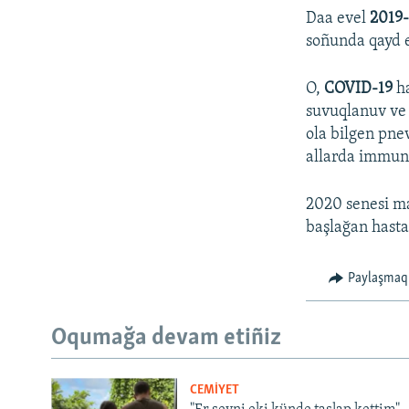
Daa evel
2019
soñunda qayd e
O,
COVID-19
ha
suvuqlanuv ve 
ola bilgen pne
allarda immunit
2020 senesi ma
başlağan hasta
Paylaşmaq
Oqumağa devam etiñiz
CEMİYET