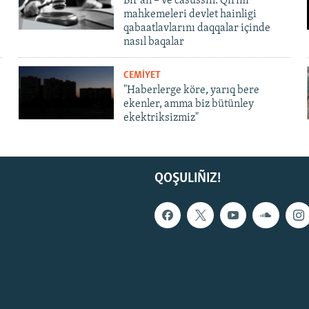
Bir an – ve casussıñ. Qırım
mahkemeleri devlet hainligi
qabaatlavlarını daqqalar içinde
nasıl baqalar
CEMİYET
"Haberlerge köre, yarıq bere
ekenler, amma biz bütünley
ekektriksizmiz"
QOŞULIÑIZ!