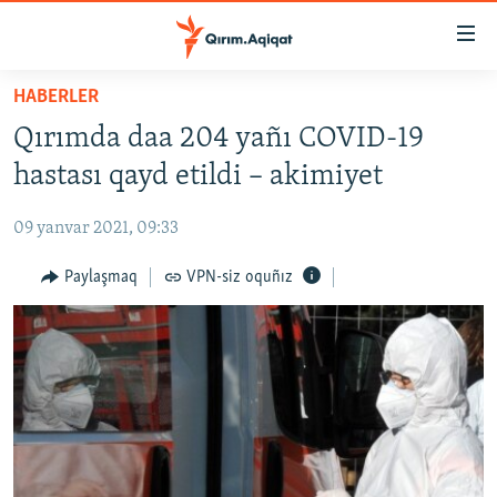
Link
açıqlığı
Esas
HABERLER
mündericege
HABERLER
Qırımda daa 204 yañı COVID-19
qaytmaq
SİYASET
Baş
hastası qayd etildi – akimiyet
İQTİSADİYAT
navigatsiyağa
qaytmaq
09 yanvar 2021, 09:33
CEMİYET
Qıdıruvğa
MEDENİYET
Paylaşmaq
VPN-siz oquñız
qaytmaq
İNSAN AQLARI
VİDEO
SÜRET
BLOGLAR
FİKİR