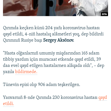
Русский
Українською
Qırımda keçken künü 204 yañı koronavirus hastası
QOŞULIÑIZ!
qayd etildi, 4-niñ hastalıq alâmetleri yoq, dep bildirdi
Qırımnıñ Rusiye başı
Sergey Aksönov.
"Hasta olğanlarnıñ umumiy miqdarından 165 adam
RFE/RS bütün saytları
tibbiy yardım içün muracaat etkende qayd etildi, 39
daa evel qayd etilgen hastalarnen alâqada oldı", – dep
yazıla
bildirmede.
Tünevin episi olıp 906 adam teşkerilgen.
Yanvarnıñ 8-nde Qırımda 230 koronavirus hastası
qayd
etildi.