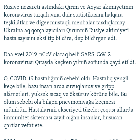
Rusiye nezareti astındaki Qırım ve Aqyar akimiyetiniñ
koronavirus tarqaluvına dair statistikasını halqara
teşkilâtlar ve diger mustaqil menbalar tasdıqlamay.
Ukraina aq qorçalayıcıları Qırımnıñ Rusiye akimiyeti
hasta sayısını eksiltip bildire, dep bildirgen edi.
Daa evel 2019-nCoV olaraq belli SARS-CoV-2
koronavirusı Qıtayda keçken yılnıñ soñunda qayd etildi.
O, COVID-19 hastalığınıñ sebebi oldı. Hastalıq yengil
keçe bile, bazı insanlarda suvuqlanuv ve gripp
alâmetleri, yüksek sıcaq ve öksürüv körüne bile. Bu
ölüm sebebi ola bilgen pnevmoniyağa keçmesi
mümkün. Hastalarnıñ ekseriyeti tüzele; çoqusı allarda
immunitet sisteması zayıf olğan insanlar, hususan
qartlar vefat ete.