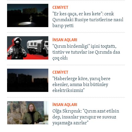
CEMİYET
"Er kes qaça, er kes kete": cenk
Qırımdaki Rusiye turistlerine nasıl
barıp yetti
İNSAN AQLARI
"Qırım birdemligi" işini toqtattı,
tintüv ve tutuvlar ise Qırımda daa
çoq oldı
CEMİYET
"Haberlerge köre, yarıq bere
ekenler, amma biz bütünley
ekektriksizmiz"
İNSAN AQLARI
Olğa Skrıpnık: "Qırım azat etilsin
dep, insanlar yarıqsız ve suvsuz
yaşamağa azırlar"