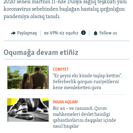
2020 senesi martnıñ 11-nde Dünya sağlıq teşkilâtı yañı
koronavirus sebebinden başlağan hastalıq qırğınlığını
pandemiya olaraq tanıdı.
Paylaşmaq
VPN-siz oquñız
Follow us
Oqumağa devam etiñiz
CEMİYET
"Er şeyni eki künde taşlap kettim".
Seferberlik qorqusı rusiyelilerni
kene memleketten quva
İNSAN AQLARI
Bir an – ve casussıñ. Qırım
mahkemeleri devlet hainligi
qabaatlavlarını daqqalar içinde
nasıl baqalar