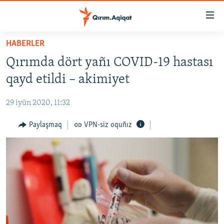
Link
açıqlığı
Esas
HABERLER
mündericege
HABERLER
Qırımda dört yañı COVID-19 hastası
qaytmaq
SİYASET
Baş
qayd etildi – akimiyet
İQTİSADİYAT
navigatsiyağa
qaytmaq
29 iyün 2020, 11:32
CEMİYET
Qıdıruvğa
MEDENİYET
Paylaşmaq
VPN-siz oquñız
qaytmaq
İNSAN AQLARI
VİDEO
SÜRET
BLOGLAR
FİKİR