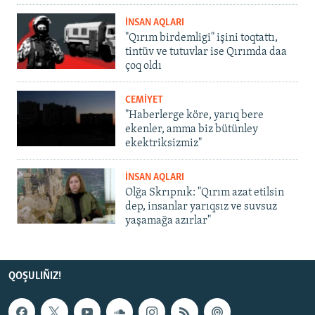
İNSAN AQLARI
"Qırım birdemligi" işini toqtattı,
tintüv ve tutuvlar ise Qırımda daa
çoq oldı
CEMİYET
"Haberlerge köre, yarıq bere
ekenler, amma biz bütünley
ekektriksizmiz"
İNSAN AQLARI
Olğa Skrıpnık: "Qırım azat etilsin
dep, insanlar yarıqsız ve suvsuz
yaşamağa azırlar"
QOŞULIÑIZ!