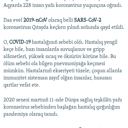
Aqyarda 228 insan yañı koronavirus yuqunçına oğradı.
Daa evel
2019-nCoV
olaraq belli
SARS-CoV-2
koronavirusı Qıtayda keçken yılnıñ soñunda qayd etildi.
O,
COVID-19
hastalığınıñ sebebi oldı. Hastalıq yengil
keçe bile, bazı insanlarda suvuqlanuv ve gripp
alâmetleri, yüksek sıcaq ve öksürüv körüne bile. Bu
ölüm sebebi ola bilgen pnevmoniyağa keçmesi
mümkün. Hastalarnıñ ekseriyeti tüzele; çoqusı allarda
immunitet sisteması zayıf olğan insanlar, hususan
qartlar vefat ete.
2020 senesi martnıñ 11-nde Dünya sağlıq teşkilâtı yañı
koronavirus sebebinden başlağan hastalıq qırğınlığını
pandemiya olaraq tanıdı.