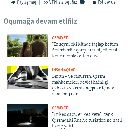
Paylaşmaq
VPN-siz oquñız
Follow us
Oqumağa devam etiñiz
CEMİYET
"Er şeyni eki künde taşlap kettim".
Seferberlik qorqusı rusiyelilerni
kene memleketten quva
İNSAN AQLARI
Bir an – ve casussıñ. Qırım
mahkemeleri devlet hainligi
qabaatlavlarını daqqalar içinde
nasıl baqalar
CEMİYET
"Er kes qaça, er kes kete": cenk
Qırımdaki Rusiye turistlerine nasıl
barıp yetti