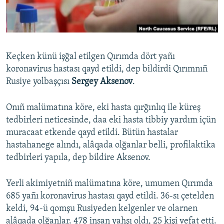
Русский
Українською
Keçken künü işğal etilgen Qırımda dört yañı
QOŞULIÑIZ!
koronavirus hastası qayd etildi, dep bildirdi Qırımnıñ
Rusiye yolbaşçısı
Sergey Aksenov
.
Onıñ malümatına köre, eki hasta qırğınlıq ile küreş
RFE/RS bütün saytları
tedbirleri neticesinde, daa eki hasta tibbiy yardım içün
muracaat etkende qayd etildi. Bütün hastalar
hastahanege alındı, alâqada olğanlar belli, profilaktika
tedbirleri yapıla, dep bildire Aksenov.
Yerli akimiyetniñ malümatına köre, umumen Qırımda
685 yañı koronavirus hastası qayd etildi. 36-sı çetelden
keldi, 94-ü qomşu Rusiyeden kelgenler ve olarnen
alâqada olğanlar. 478 insan yahşı oldı, 25 kişi vefat etti.