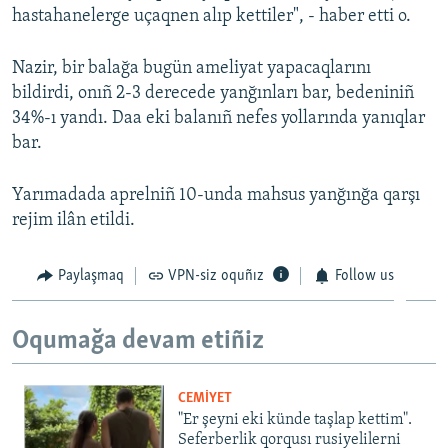
hastahanelerge uçaqnen alıp kettiler", - haber etti o.
Русский
Nazir, bir balağa bugün ameliyat yapacaqlarını
Українською
bildirdi, onıñ 2-3 derecede yanğınları bar, bedeniniñ
34%-ı yandı. Daa eki balanıñ nefes yollarında yanıqlar
QOŞULIÑIZ!
bar.
Yarımadada aprelniñ 10-unda mahsus yanğınğa qarşı
RFE/RS bütün saytları
rejim ilân etildi.
Paylaşmaq
VPN-siz oquñız
Follow us
Oqumağa devam etiñiz
CEMİYET
"Er şeyni eki künde taşlap kettim".
Seferberlik qorqusı rusiyelilerni