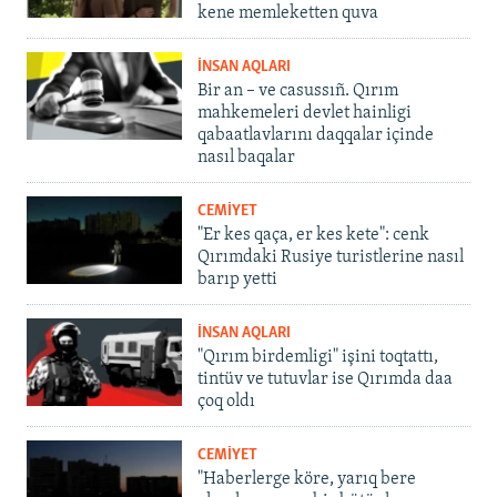
kene memleketten quva
İNSAN AQLARI
Bir an – ve casussıñ. Qırım
mahkemeleri devlet hainligi
qabaatlavlarını daqqalar içinde
nasıl baqalar
CEMİYET
"Er kes qaça, er kes kete": cenk
Qırımdaki Rusiye turistlerine nasıl
barıp yetti
İNSAN AQLARI
"Qırım birdemligi" işini toqtattı,
tintüv ve tutuvlar ise Qırımda daa
çoq oldı
CEMİYET
"Haberlerge köre, yarıq bere