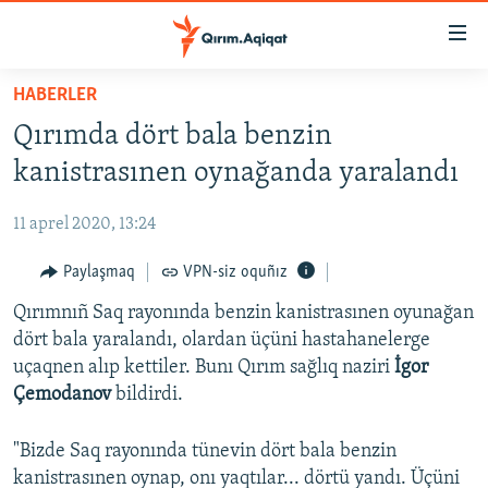
Link
açıqlığı
Esas
HABERLER
mündericege
HABERLER
Qırımda dört bala benzin
qaytmaq
SİYASET
Baş
kanistrasınen oynağanda yaralandı
İQTİSADİYAT
navigatsiyağa
qaytmaq
11 aprel 2020, 13:24
CEMİYET
Qıdıruvğa
MEDENİYET
Paylaşmaq
VPN-siz oquñız
qaytmaq
İNSAN AQLARI
Qırımnıñ Saq rayonında benzin kanistrasınen oyunağan
dört bala yaralandı, olardan üçüni hastahanelerge
VİDEO
uçaqnen alıp kettiler. Bunı Qırım sağlıq naziri
İgor
SÜRET
Çemodanov
bildirdi.
BLOGLAR
"Bizde Saq rayonında tünevin dört bala benzin
FİKİR
kanistrasınen oynap, onı yaqtılar... dörtü yandı. Üçüni