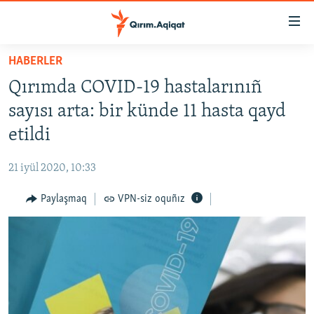
Link
açıqlığı
Esas
HABERLER
mündericege
HABERLER
Qırımda COVID-19 hastalarınıñ
qaytmaq
SİYASET
Baş
sayısı arta: bir künde 11 hasta qayd
İQTİSADİYAT
navigatsiyağa
etildi
qaytmaq
CEMİYET
Qıdıruvğa
21 iyül 2020, 10:33
MEDENİYET
qaytmaq
Paylaşmaq
VPN-siz oquñız
İNSAN AQLARI
VİDEO
SÜRET
BLOGLAR
FİKİR