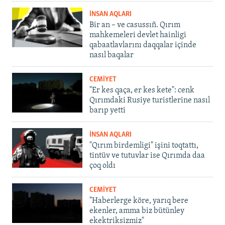
İNSAN AQLARI
Bir an – ve casussıñ. Qırım
mahkemeleri devlet hainligi
qabaatlavlarını daqqalar içinde
nasıl baqalar
CEMİYET
"Er kes qaça, er kes kete": cenk
Qırımdaki Rusiye turistlerine nasıl
barıp yetti
İNSAN AQLARI
"Qırım birdemligi" işini toqtattı,
tintüv ve tutuvlar ise Qırımda daa
çoq oldı
CEMİYET
"Haberlerge köre, yarıq bere
ekenler, amma biz bütünley
ekektriksizmiz"