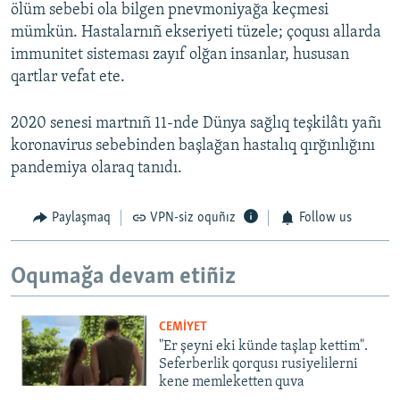
ölüm sebebi ola bilgen pnevmoniyağa keçmesi
mümkün. Hastalarnıñ ekseriyeti tüzele; çoqusı allarda
immunitet sisteması zayıf olğan insanlar, hususan
qartlar vefat ete.
2020 senesi martnıñ 11-nde Dünya sağlıq teşkilâtı yañı
koronavirus sebebinden başlağan hastalıq qırğınlığını
pandemiya olaraq tanıdı.
Paylaşmaq
VPN-siz oquñız
Follow us
Oqumağa devam etiñiz
CEMİYET
"Er şeyni eki künde taşlap kettim".
Seferberlik qorqusı rusiyelilerni
kene memleketten quva