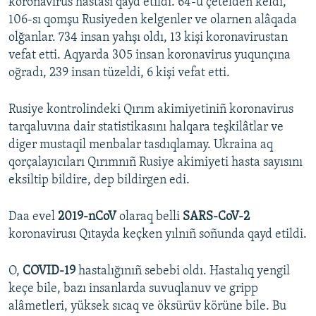
koronavirus hastası qayd etildi. 64-ü çetelden keldi,
106-sı qomşu Rusiyeden kelgenler ve olarnen alâqada
olğanlar. 734 insan yahşı oldı, 13 kişi koronavirustan
vefat etti. Aqyarda 305 insan koronavirus yuqunçına
oğradı, 239 insan tüzeldi, 6 kişi vefat etti.
Rusiye kontrolindeki Qırım akimiyetiniñ koronavirus
tarqaluvına dair statistikasını halqara teşkilâtlar ve
diger mustaqil menbalar tasdıqlamay. Ukraina aq
qorçalayıcıları Qırımnıñ Rusiye akimiyeti hasta sayısını
eksiltip bildire, dep bildirgen edi.
Daa evel
2019-nCoV
olaraq belli
SARS-CoV-2
koronavirusı Qıtayda keçken yılnıñ soñunda qayd etildi.
O,
COVID-19
hastalığınıñ sebebi oldı. Hastalıq yengil
keçe bile, bazı insanlarda suvuqlanuv ve gripp
alâmetleri, yüksek sıcaq ve öksürüv körüne bile. Bu