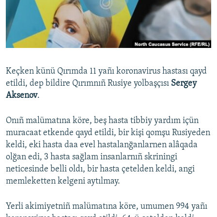
Русский
Українською
QOŞULIÑIZ!
Keçken künü Qırımda 11 yañı koronavirus hastası qayd
etildi, dep bildire Qırımnıñ Rusiye yolbaşçısı
Sergey
Aksenov
.
RFE/RS bütün saytları
Onıñ malümatına köre, beş hasta tibbiy yardım içün
muracaat etkende qayd etildi, bir kişi qomşu Rusiyeden
keldi, eki hasta daa evel hastalanğanlarnen alâqada
olğan edi, 3 hasta sağlam insanlarnıñ skriningi
neticesinde belli oldı, bir hasta çetelden keldi, angi
memleketten kelgeni aytılmay.
Yerli akimiyetniñ malümatına köre, umumen 994 yañı