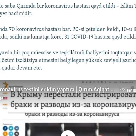
e saba Qırımda bir koronavirus hastası qayd etildi – İslâm
iyet hadimidir.
mda 70 koronavirus hastası bar. 20-si çetelden keldi, 10-u 
arda, soñki malümatqa köre, 31 COVID-19 hastası qayd etildi
arda bir çoq müessise ve teşkilâtnıñ faaliyetini toqtatqan 
özüni izolâtsiya etmesini belgilegen yüksek seviyeli azırlı
a qadar devam ete.
Aksenov koronavirus testini er kün yaptıra | Qırım.Aqiqat TV (video)
EMB
qat
No media source currently available