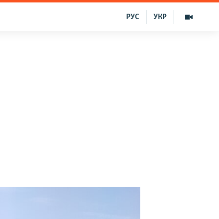
РУС
УКР