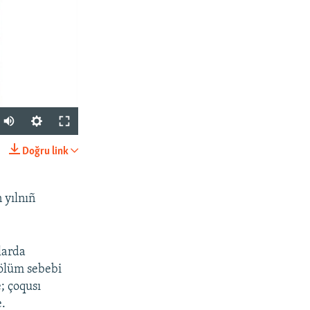
Auto
270p
Doğru link
SHARE
360p
404p
 yılnıñ
1080p
nlarda
 ölüm sebebi
; çoqusı
px
width
e.