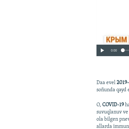
0:00
Daa evel
2019
soñunda qayd e
O,
COVID-19
ha
suvuqlanuv ve 
ola bilgen pne
allarda immunit