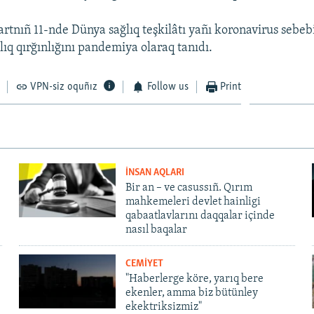
rtnıñ 11-nde Dünya sağlıq teşkilâtı yañı koronavirus sebe
lıq qırğınlığını pandemiya olaraq tanıdı.
VPN-siz oquñız
Follow us
Print
İNSAN AQLARI
Bir an – ve casussıñ. Qırım
mahkemeleri devlet hainligi
qabaatlavlarını daqqalar içinde
nasıl baqalar
CEMİYET
"Haberlerge köre, yarıq bere
ekenler, amma biz bütünley
ekektriksizmiz"