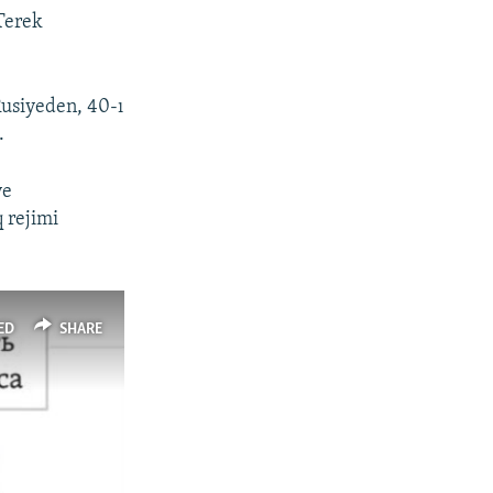
 Terek
Rusiyeden, 40-ı
.
ve
q rejimi
ED
SHARE