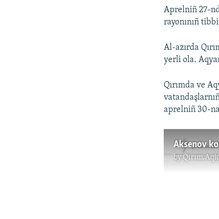
Aprelniñ 27-nd
rayonınıñ tibb
Al-azırda Qırı
yerli ola. Aqy
Qırımda ve Aqy
vatandaşlarnıñ 
aprelniñ 30-n
by
Qırım.Aqi