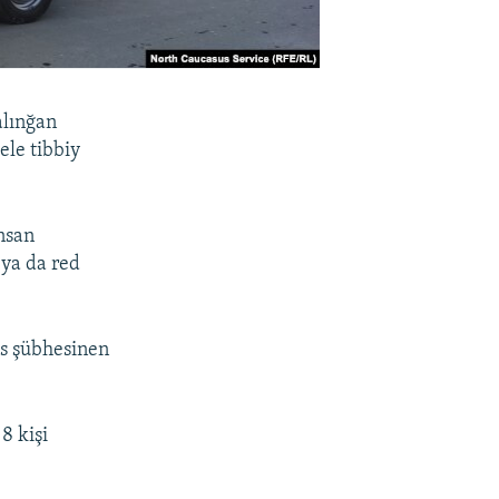
alınğan
ele tibbiy
nsan
 ya da red
us şübhesinen
8 kişi