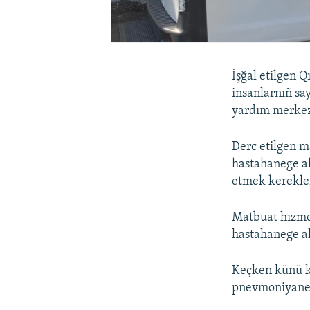
İşğal etilgen 
insanlarnıñ say
yardım merkezi
Derc etilgen 
hastahanege al
etmek kerekle
Matbuat hızmet
hastahanege alı
Keçken künü ke
pnevmoniyanen