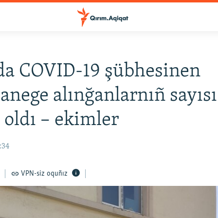
da COVID-19 şübhesinen
anege alınğanlarnıñ sayısı
 oldı – ekimler
:34
VPN-siz oquñız