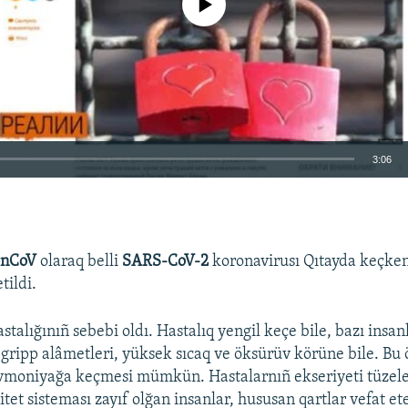
3:06
EMBED
-nCoV
olaraq belli
SARS-CoV-2
koronavirusı Qıtayda keçken
tildi.
Auto
270p
360p
404p
stalığınıñ sebebi oldı. Hastalıq yengil keçe bile, bazı insa
gripp alâmetleri, yüksek sıcaq ve öksürüv körüne bile. Bu
1080p
vmoniyağa keçmesi mümkün. Hastalarnıñ ekseriyeti tüzele
et sisteması zayıf olğan insanlar, hususan qartlar vefat et