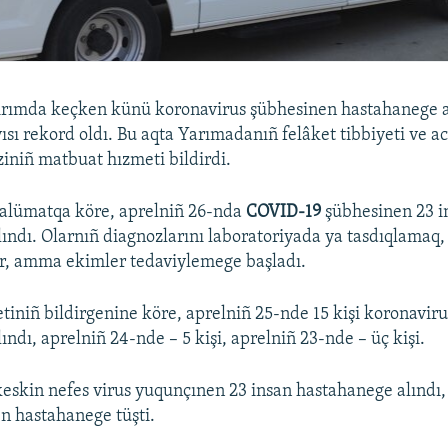
Qırımda keçken künü koronavirus şübhesinen hastahanege 
ısı rekord oldı. Bu aqta Yarımadanıñ felâket tibbiyeti ve ac
niñ matbuat hızmeti bildirdi.
malümatqa köre, aprelniñ 26-nda
COVID-19
şübhesinen 23 i
ındı. Olarnıñ diagnozlarını laboratoriyada ya tasdıqlamaq,
r, amma ekimler tedaviylemege başladı.
iniñ bildirgenine köre, aprelniñ 25-nde 15 kişi koronavir
ndı, aprelniñ 24-nde – 5 kişi, aprelniñ 23-nde – üç kişi.
skin nefes virus yuqunçınen 23 insan hastahanege alındı, 
 hastahanege tüşti.