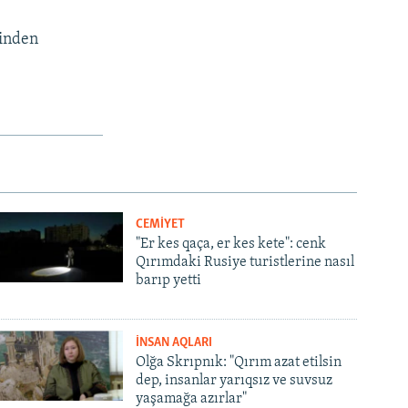
binden
CEMİYET
"Er kes qaça, er kes kete": cenk
Qırımdaki Rusiye turistlerine nasıl
barıp yetti
İNSAN AQLARI
Olğa Skrıpnık: "Qırım azat etilsin
dep, insanlar yarıqsız ve suvsuz
yaşamağa azırlar"