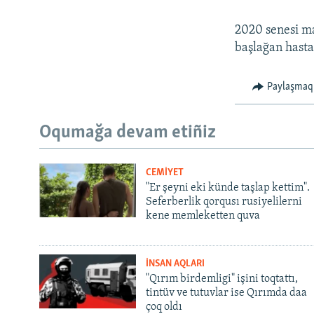
2020 senesi ma
başlağan hasta
Paylaşmaq
Oqumağa devam etiñiz
CEMİYET
"Er şeyni eki künde taşlap kettim".
Seferberlik qorqusı rusiyelilerni
kene memleketten quva
İNSAN AQLARI
"Qırım birdemligi" işini toqtattı,
tintüv ve tutuvlar ise Qırımda daa
çoq oldı