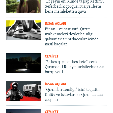
"Er şeyni eki künde taşlap kettim".
Seferberlik qorqusı rusiyelilerni
kene memleketten quva
İNSAN AQLARI
Bir an – ve casussıñ. Qırım
mahkemeleri devlet hainligi
qabaatlavlarını daqqalar içinde
nasıl baqalar
CEMİYET
"Er kes qaça, er kes kete": cenk
Qırımdaki Rusiye turistlerine nasıl
barıp yetti
İNSAN AQLARI
"Qırım birdemligi" işini toqtattı,
tintüv ve tutuvlar ise Qırımda daa
çoq oldı
CEMİYET