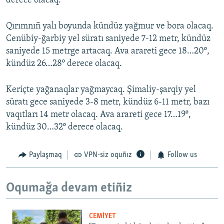
derece olacaq.
Qırımnıñ yalı boyunda kündüz yağmur ve bora olacaq.
Cenübiy-ğarbiy yel süratı saniyede 7-12 metr, kündüz
saniyede 15 metrge artacaq. Ava arareti gece 18…20º,
kündüz 26…28º derece olacaq.
Keriçte yağanaqlar yağmaycaq. Şimaliy-şarqiy yel
süratı gece saniyede 3-8 metr, kündüz 6-11 metr, bazı
vaqıtları 14 metr olacaq. Ava arareti gece 17…19º,
kündüz 30…32º derece olacaq.
Paylaşmaq
VPN-siz oquñız
Follow us
Oqumağa devam etiñiz
CEMİYET