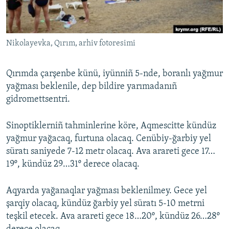
Русский
Українською
Nikolayevka, Qırım, arhiv fotoresimi
QOŞULIÑIZ!
Qırımda çarşenbe künü, iyünniñ 5-nde, boranlı yağmur
yağması beklenile, dep bildire yarımadanıñ
gidromettsentri.
RFE/RS bütün saytları
Sinoptiklerniñ tahminlerine köre, Aqmescitte kündüz
yağmur yağacaq, furtuna olacaq. Cenübiy-ğarbiy yel
süratı saniyede 7-12 metr olacaq. Ava arareti gece 17…
19º, kündüz 29…31º derece olacaq.
Aqyarda yağanaqlar yağması beklenilmey. Gece yel
şarqiy olacaq, kündüz ğarbiy yel süratı 5-10 metrni
teşkil etecek. Ava arareti gece 18…20º, kündüz 26…28º