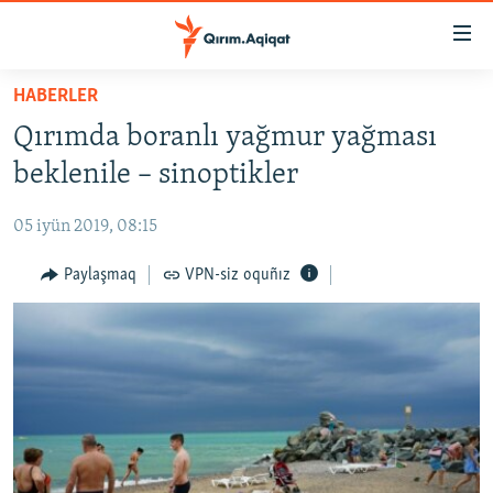
Link
açıqlığı
Esas
HABERLER
mündericege
HABERLER
Qırımda boranlı yağmur yağması
qaytmaq
SİYASET
Baş
beklenile – sinoptikler
İQTİSADİYAT
navigatsiyağa
qaytmaq
05 iyün 2019, 08:15
CEMİYET
Qıdıruvğa
MEDENİYET
Paylaşmaq
VPN-siz oquñız
qaytmaq
İNSAN AQLARI
VİDEO
SÜRET
BLOGLAR
FİKİR