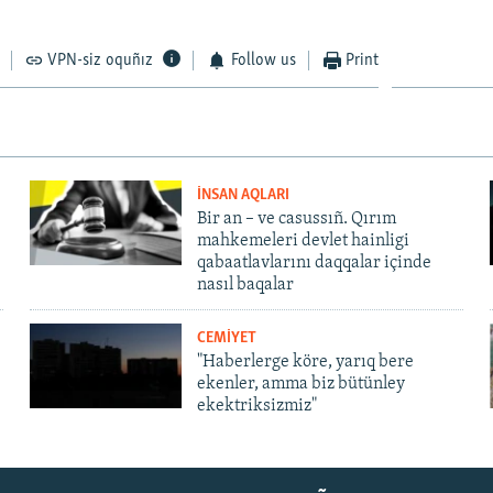
VPN-siz oquñız
Follow us
Print
İNSAN AQLARI
Bir an – ve casussıñ. Qırım
mahkemeleri devlet hainligi
qabaatlavlarını daqqalar içinde
nasıl baqalar
CEMİYET
"Haberlerge köre, yarıq bere
ekenler, amma biz bütünley
ekektriksizmiz"