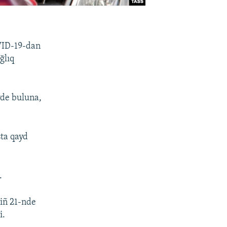
VID-19-dan
ğlıq
vde buluna,
sta qayd
.
iñ 21-nde
i.