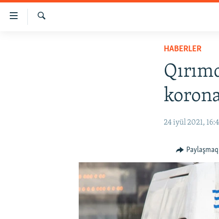
Link
açıqlığı
Qıdırmaq
Esas
HABERLER
HABERLER
mündericege
SİYASET
qaytmaq
Qırımd
Baş
İQTİSADİYAT
navigatsiyağa
korona
CEMİYET
qaytmaq
Qıdıruvğa
MEDENİYET
24 iyül 2021, 16:
qaytmaq
İNSAN AQLARI
VİDEO
Paylaşmaq
SÜRET
BLOGLAR
FİKİR