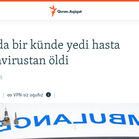
a bir künde yedi hasta
virustan öldi
45
VPN-siz oquñız