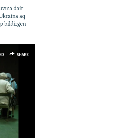
uvına dair
 Ukraina aq
ep bildirgen
ED
SHARE