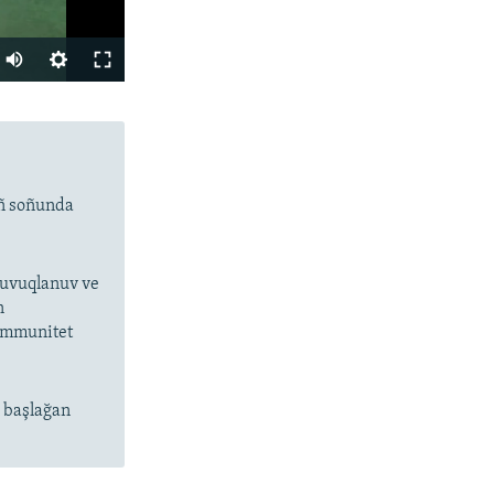
Auto
240p
SHARE
360p
480p
ıñ soñunda
720p
1080p
 suvuqlanuv ve
n
px
width
 immunitet
n başlağan