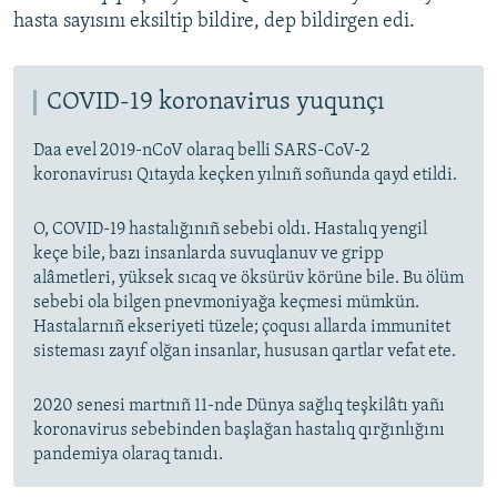
hasta sayısını eksiltip bildire, dep bildirgen edi.
COVID-19 koronavirus yuqunçı
Daa evel 2019-nCoV olaraq belli SARS-CoV-2
koronavirusı Qıtayda keçken yılnıñ soñunda qayd etildi.
O, COVID-19 hastalığınıñ sebebi oldı. Hastalıq yengil
keçe bile, bazı insanlarda suvuqlanuv ve gripp
alâmetleri, yüksek sıcaq ve öksürüv körüne bile. Bu ölüm
sebebi ola bilgen pnevmoniyağa keçmesi mümkün.
Hastalarnıñ ekseriyeti tüzele; çoqusı allarda immunitet
sisteması zayıf olğan insanlar, hususan qartlar vefat ete.
2020 senesi martnıñ 11-nde Dünya sağlıq teşkilâtı yañı
koronavirus sebebinden başlağan hastalıq qırğınlığını
pandemiya olaraq tanıdı.