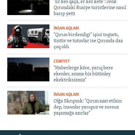
"Er kes qaça, er kes kete": cenk
Qırımdaki Rusiye turistlerine nasıl
barıp yetti
İNSAN AQLARI
"Qırım birdemligi" işini toqtattı,
tintüv ve tutuvlar ise Qırımda daa
çoq oldı
CEMİYET
"Haberlerge köre, yarıq bere
ekenler, amma biz bütünley
ekektriksizmiz"
İNSAN AQLARI
Olğa Skrıpnık: "Qırım azat etilsin
dep, insanlar yarıqsız ve suvsuz
yaşamağa azırlar"