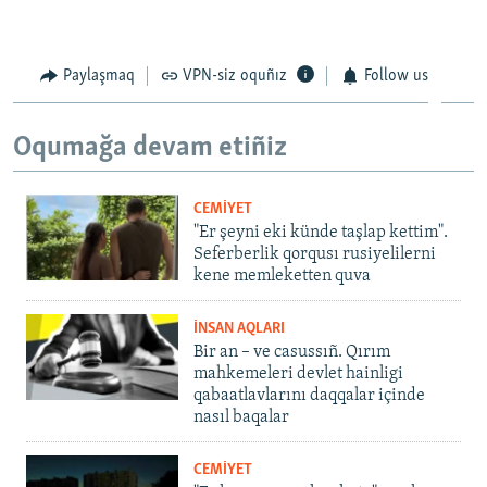
Paylaşmaq
VPN-siz oquñız
Follow us
Oqumağa devam etiñiz
CEMİYET
"Er şeyni eki künde taşlap kettim".
Seferberlik qorqusı rusiyelilerni
kene memleketten quva
İNSAN AQLARI
Bir an – ve casussıñ. Qırım
mahkemeleri devlet hainligi
qabaatlavlarını daqqalar içinde
nasıl baqalar
CEMİYET