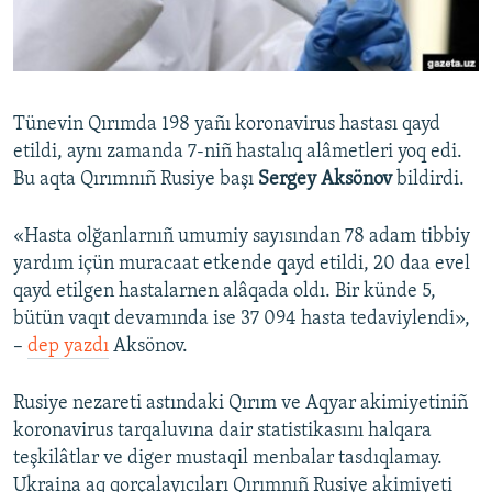
Русский
Українською
Tünevin Qırımda 198 yañı koronavirus hastası qayd
QOŞULIÑIZ!
etildi, aynı zamanda 7-niñ hastalıq alâmetleri yoq edi.
Bu aqta Qırımnıñ Rusiye başı
Sergey Aksönov
bildirdi.
«Hasta olğanlarnıñ umumiy sayısından 78 adam tibbiy
RFE/RS bütün saytları
yardım içün muracaat etkende qayd etildi, 20 daa evel
qayd etilgen hastalarnen alâqada oldı. Bir künde 5,
bütün vaqıt devamında ise 37 094 hasta tedaviylendi»,
–
dep yazdı
Aksönov.
Rusiye nezareti astındaki Qırım ve Aqyar akimiyetiniñ
koronavirus tarqaluvına dair statistikasını halqara
teşkilâtlar ve diger mustaqil menbalar tasdıqlamay.
Ukraina aq qorçalayıcıları Qırımnıñ Rusiye akimiyeti