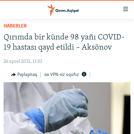
Link
açıqlığı
Esas
HABERLER
mündericege
HABERLER
Qırımda bir künde 98 yañı COVID-
qaytmaq
SİYASET
Baş
19 hastası qayd etildi – Aksönov
İQTİSADİYAT
navigatsiyağa
qaytmaq
26 aprel 2021, 11:33
CEMİYET
Qıdıruvğa
MEDENİYET
Paylaşmaq
VPN-siz oquñız
qaytmaq
İNSAN AQLARI
VİDEO
SÜRET
BLOGLAR
FİKİR