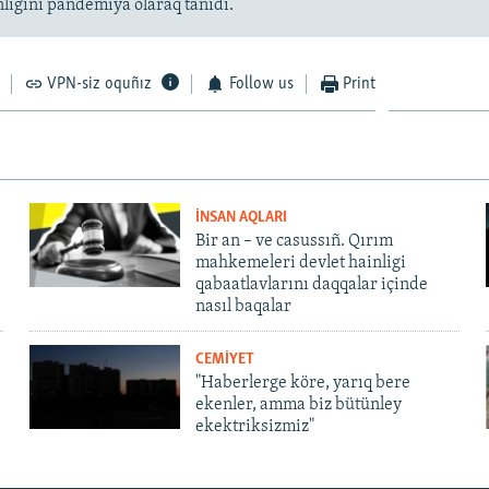
nlığını pandemiya olaraq tanıdı.
VPN-siz oquñız
Follow us
Print
İNSAN AQLARI
Bir an – ve casussıñ. Qırım
mahkemeleri devlet hainligi
qabaatlavlarını daqqalar içinde
nasıl baqalar
CEMİYET
"Haberlerge köre, yarıq bere
ekenler, amma biz bütünley
ekektriksizmiz"