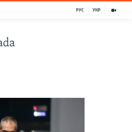
РУС
УКР
ada