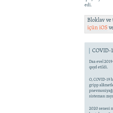
edi.
Bloklav ve
içün
iOS
v
COVID-1
Daa evel 2019
qayd etildi.
O, COVID-19 ha
gripp alâmetl
pnevmoniyağa 
sisteması zayı
2020 senesi m