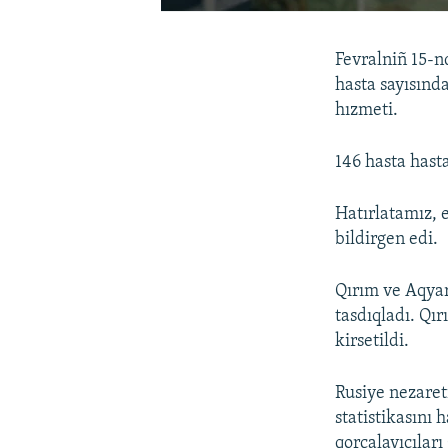
Fevralniñ 15-n
hasta sayısınd
hızmeti.
146 hasta hasta
Hatırlatamız, e
bildirgen edi.
Qırım ve Aqyar
tasdıqladı. Qır
kirsetildi.
Rusiye nezaret
statistikasını
qorçalayıcıları