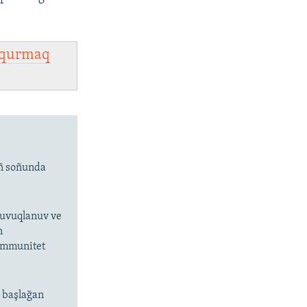
qurmaq
ıñ soñunda
 suvuqlanuv ve
n
 immunitet
n başlağan