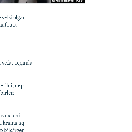
evelsi olğan
 matbuat
ı vefat aqqında
etildi, dep
birleri
uvına dair
 Ukraina aq
ep bildirgen