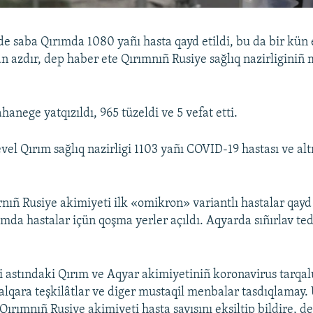
de saba Qırımda 1080 yañı hasta qayd etildi, bu da bir kün 
an azdır, dep haber ete Qırımnıñ Rusiye sağlıq nazirliginiñ
hanege yatqızıldı, 965 tüzeldi ve 5 vefat etti.
vel Qırım sağlıq nazirligi 1103 yañı COVID-19 hastası ve alt
nıñ Rusiye akimiyeti ilk «omikron» variantlı hastalar qayd 
ımda hastalar içün qoşma yerler açıldı. Aqyarda sıñırlav ted
i astındaki Qırım ve Aqyar akimiyetiniñ koronavirus tarqal
 halqara teşkilâtlar ve diger mustaqil menbalar tasdıqlamay.
 Qırımnıñ Rusiye akimiyeti hasta sayısını eksiltip bildire, d