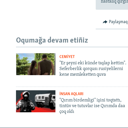
hastalıq qırğı
Paylaşmaq
Oqumağa devam etiñiz
CEMİYET
"Er şeyni eki künde taşlap kettim".
Seferberlik qorqusı rusiyelilerni
kene memleketten quva
İNSAN AQLARI
"Qırım birdemligi" işini toqtattı,
tintüv ve tutuvlar ise Qırımda daa
çoq oldı
Русский