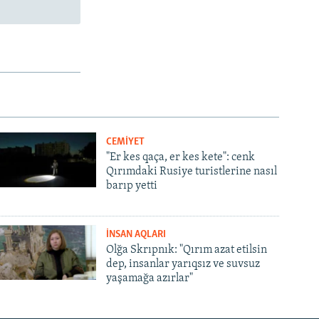
CEMİYET
"Er kes qaça, er kes kete": cenk
Qırımdaki Rusiye turistlerine nasıl
barıp yetti
İNSAN AQLARI
Olğa Skrıpnık: "Qırım azat etilsin
dep, insanlar yarıqsız ve suvsuz
yaşamağa azırlar"