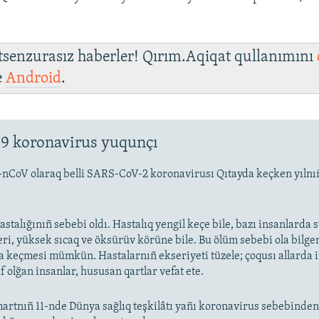
 tsenzurasız haberler! Qırım.Aqiqat qullanımını
e
Android
.
9 koronavirus yuqunçı
-nCoV olaraq belli SARS-CoV-2 koronavirusı Qıtayda keçken yıln
stalığınıñ sebebi oldı. Hastalıq yengil keçe bile, bazı insanlarda
eri, yüksek sıcaq ve öksürüv körüne bile. Bu ölüm sebebi ola bilge
keçmesi mümkün. Hastalarnıñ ekseriyeti tüzele; çoqusı allarda
f olğan insanlar, hususan qartlar vefat ete.
artnıñ 11-nde Dünya sağlıq teşkilâtı yañı koronavirus sebebinde