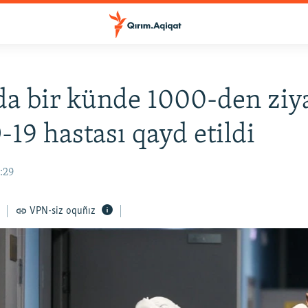
a bir künde 1000-den ziy
19 hastası qayd etildi
1:29
VPN-siz oquñız