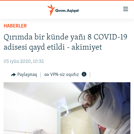
Link
açıqlığı
Esas
HABERLER
mündericege
HABERLER
Qırımda bir künde yañı 8 COVID-19
qaytmaq
SİYASET
Baş
adisesi qayd etildi - akimiyet
İQTİSADİYAT
navigatsiyağa
qaytmaq
05 iyün 2020, 10:32
CEMİYET
Qıdıruvğa
MEDENİYET
Paylaşmaq
VPN-siz oquñız
qaytmaq
İNSAN AQLARI
VİDEO
SÜRET
BLOGLAR
FİKİR