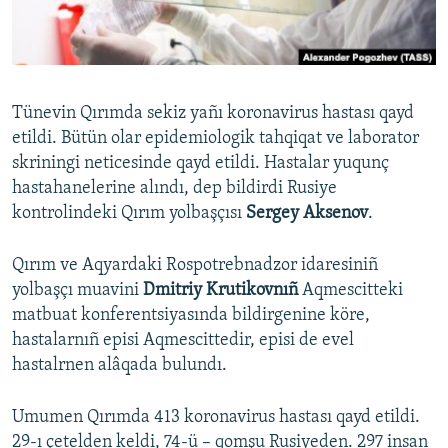
Русский
Українською
Tünevin Qırımda sekiz yañı koronavirus hastası qayd
QOŞULIÑIZ!
etildi. Bütün olar epidemiologik tahqiqat ve laborator
skriningi neticesinde qayd etildi. Hastalar yuqunç
hastahanelerine alındı, dep bildirdi Rusiye
kontrolindeki Qırım yolbaşçısı
Sergey Aksenov
.
RFE/RS bütün saytları
Qırım ve Aqyardaki Rospotrebnadzor idaresiniñ
yolbaşçı muavini
Dmitriy Krutikovnıñ
Aqmescitteki
matbuat konferentsiyasında bildirgenine köre,
hastalarnıñ episi Aqmescittedir, episi de evel
hastalrnen alâqada bulundı.
Umumen Qırımda 413 koronavirus hastası qayd etildi.
29-ı çetelden keldi, 74-ü – qomşu Rusiyeden. 297 insan