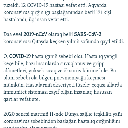
tüzeldi. 12 COVID-19 hastası vefat etti. Aqyarda
koronavirus qırğınlığı başlağanından berli 171 kişi
hastalandı, üç insan vefat etti.
Daa evel
2019-nCoV
olaraq belli
SARS-CoV-2
koronavirusı Qıtayda keçken yılnıñ soñunda qayd etildi.
O,
COVID-19
hastalığınıñ sebebi oldı. Hastalıq yengil
keçe bile, bazı insanlarda suvuqlanuv ve gripp
alâmetleri, yüksek sıcaq ve öksürüv körüne bile. Bu
ölüm sebebi ola bilgen pnevmoniyağa keçmesi
mümkün. Hastalarnıñ ekseriyeti tüzele; çoqusı allarda
immunitet sisteması zayıf olğan insanlar, hususan
qartlar vefat ete.
2020 senesi martnıñ 11-nde Dünya sağlıq teşkilâtı yañı
koronavirus sebebinden başlağan hastalıq qırğınlığını