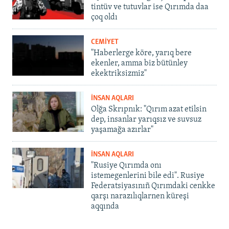
tintüv ve tutuvlar ise Qırımda daa
çoq oldı
CEMİYET
"Haberlerge köre, yarıq bere
ekenler, amma biz bütünley
ekektriksizmiz"
İNSAN AQLARI
Olğa Skrıpnık: "Qırım azat etilsin
dep, insanlar yarıqsız ve suvsuz
yaşamağa azırlar"
İNSAN AQLARI
"Rusiye Qırımda onı
istemegenlerini bile edi". Rusiye
Federatsiyasınıñ Qırımdaki cenkke
qarşı narazılıqlarnen küreşi
aqqında