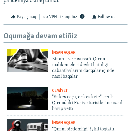
pandemiya olaraq tanıdı.
Paylaşmaq
VPN-siz oquñız
Follow us
Oqumağa devam etiñiz
İNSAN AQLARI
Bir an – ve casussıñ. Qırım
mahkemeleri devlet hainligi
qabaatlavlarını daqqalar içinde
nasıl baqalar
CEMİYET
"Er kes qaça, er kes kete": cenk
Qırımdaki Rusiye turistlerine nasıl
barıp yetti
İNSAN AQLARI
"Qırım birdemligi" işini toqtattı,