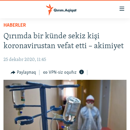
Link
açıqlığı
Esas
HABERLER
mündericege
HABERLER
Qırımda bir künde sekiz kişi
qaytmaq
SİYASET
Baş
koronavirustan vefat etti – akimiyet
İQTİSADİYAT
navigatsiyağa
qaytmaq
25 dekabr 2020, 11:45
CEMİYET
Qıdıruvğa
MEDENİYET
Paylaşmaq
VPN-siz oquñız
qaytmaq
İNSAN AQLARI
VİDEO
SÜRET
BLOGLAR
FİKİR