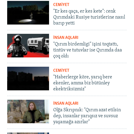
CEMİYET
"Er kes qaça, er kes kete": cenk
Qırımdaki Rusiye turistlerine nasıl
barıp yetti
İNSAN AQLARI
"Qırım birdemligi" işini toqtattı,
tintüv ve tutuvlar ise Qırımda daa
çoq oldı
CEMİYET
"Haberlerge köre, yarıq bere
ekenler, amma biz bütünley
ekektriksizmiz"
İNSAN AQLARI
Olğa Skrıpnık: "Qırım azat etilsin
dep, insanlar yarıqsız ve suvsuz
yaşamağa azırlar"