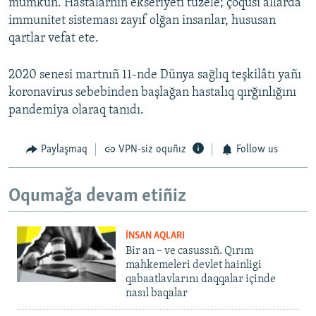
mümkün. Hastalarnıñ ekseriyeti tüzele; çoqusı allarda
immunitet sisteması zayıf olğan insanlar, hususan
qartlar vefat ete.
2020 senesi martnıñ 11-nde Dünya sağlıq teşkilâtı yañı
koronavirus sebebinden başlağan hastalıq qırğınlığını
pandemiya olaraq tanıdı.
Paylaşmaq
VPN-siz oquñız
Follow us
Oqumağa devam etiñiz
İNSAN AQLARI
Bir an – ve casussıñ. Qırım
mahkemeleri devlet hainligi
qabaatlavlarını daqqalar içinde
nasıl baqalar