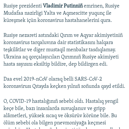
Rusiye prezidenti
Vladimir Putinniñ
emrinen, Rusiye
Mudafaa nazirligi Yalta ve Aqmescitte yuqunç ile
küreşmek içün koronavirus hastahanelerini qura.
Rusiye nezareti astındaki Qırım ve Aqyar akimiyetiniñ
koronavirus tarqaluvına dair statistikasını halqara
teşkilâtlar ve diger mustaqil menbalar tasdıqlamay.
Ukraina aq qorçalayıcıları Qırımnıñ Rusiye akimiyeti
hasta sayısını eksiltip bildire, dep bildirgen edi.
Daa evel 2019-nCoV olaraq belli SARS-CoV-2
koronavirusı Qıtayda keçken yılnıñ soñunda qayd etildi.
O, COVID-19 hastalığınıñ sebebi oldı. Hastalıq yengil
keçe bile, bazı insanlarda suvuqlanuv ve gripp
alâmetleri, yüksek sıcaq ve öksürüv körüne bile. Bu
ölüm sebebi ola bilgen pnevmoniyağa keçmesi