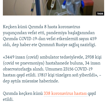
Русский
Українською
Keçken künü Qırımda 8 hasta koronavirus
QOŞULIÑIZ!
yuqunçından vefat etti, pandemiya başlağanından
Qırımda COVID-19-dan vefat etkenlerniñ sayısı 459
oldı, dep haber ete Qırımnıñ Rusiye sağlıq nazirligi.
RFE/RS bütün saytları
«3449 insan (covid) ambulator tedaviylevde, 2938 kişi
(covid ve pnevmoniya) hastahanede buluna, 34 insan
observatorlarğa alındı. Umumen 23156 COVID-19
hastası qayd etildi. 17817 kişi tüzelgen soñ yiberildi», –
dep aytıla müessise haberinde.
Qırımda keçken künü
338 koronavirus hastası
qayd
etildi.