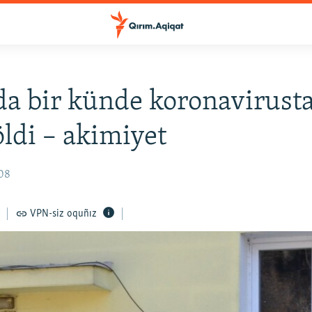
a bir künde koronavirusta
öldi – akimiyet
:08
VPN-siz oquñız