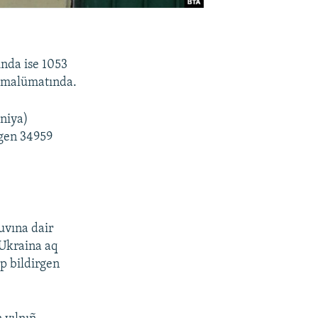
nda ise 1053
ng malümatında.
niya)
gen 34959
uvına dair
 Ukraina aq
ep bildirgen