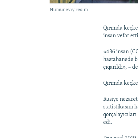
Nümüneviy resim
Qırımda keçke
insan vefat et
«436 insan (C
hastahanede b
çıqarıldı», – d
Qırımda keçke
Rusiye nezaret
statistikasını
qorçalayıcıları
edi.