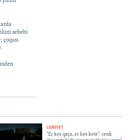
 yılnıñ
larda
 ölüm sebebi
; çoqusı
e.
binden
CEMİYET
"Er kes qaça, er kes kete": cenk