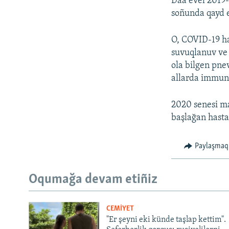
Daa evel 2019-
soñunda qayd e
O, COVID-19 has
suvuqlanuv ve 
ola bilgen pne
allarda immunit
2020 senesi ma
başlağan hasta
Paylaşmaq
Oqumağa devam etiñiz
CEMİYET
"Er şeyni eki künde taşlap kettim".