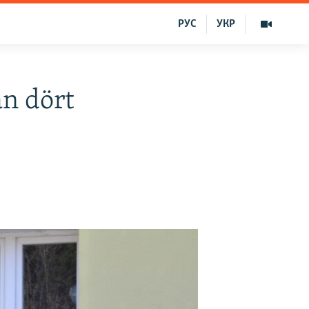
РУС
УКР
n dört