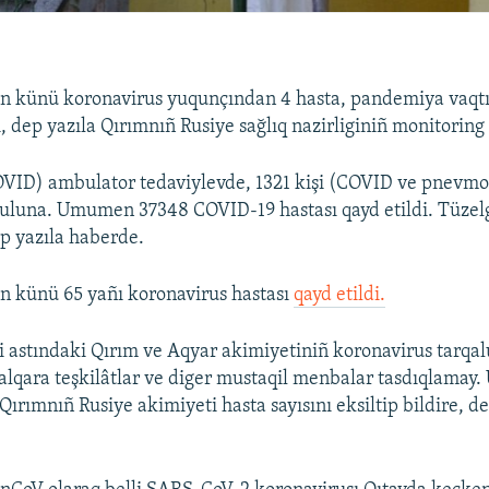
n künü koronavirus yuqunçından 4 hasta, pandemiya vaqtı
ti, dep yazıla Qırımnıñ Rusiye sağlıq nazirliginiñ monitori
OVID) ambulator tedaviylevde, 1321 kişi (COVID ve pnevmo
uluna. Umumen 37348 COVID-19 hastası qayd etildi. Tüzel
ep yazıla haberde.
n künü 65 yañı koronavirus hastası
qayd etildi.
i astındaki Qırım ve Aqyar akimiyetiniñ koronavirus tarqal
 halqara teşkilâtlar ve diger mustaqil menbalar tasdıqlamay.
 Qırımnıñ Rusiye akimiyeti hasta sayısını eksiltip bildire, d