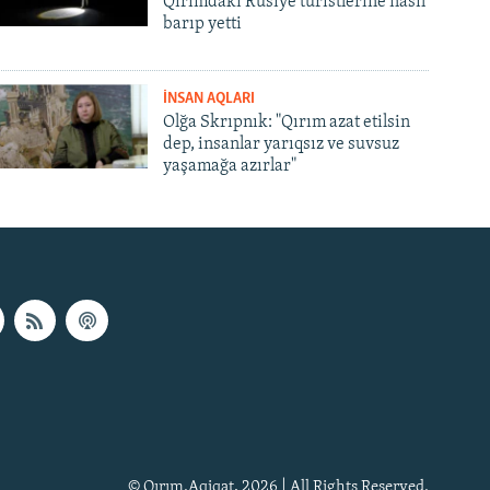
Qırımdaki Rusiye turistlerine nasıl
barıp yetti
İNSAN AQLARI
Olğa Skrıpnık: "Qırım azat etilsin
dep, insanlar yarıqsız ve suvsuz
yaşamağa azırlar"
© Qırım.Aqiqat, 2026 | All Rights Reserved.