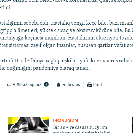
nCoV olaraq belli SARS-CoV-2 koronavirusı Qıtayda keçken
tildi.
talığınıñ sebebi oldı. Hastalıq yengil keçe bile, bazı insan
gripp alâmetleri, yüksek sıcaq ve öksürüv körüne bile. Bu
vmoniyağa keçmesi mümkün. Hastalarnıñ ekseriyeti tüzele
et sisteması zayıf olğan insanlar, hususan qartlar vefat et
rtnıñ 11-nde Dünya sağlıq teşkilâtı yañı koronavirus sebe
lıq qırğınlığını pandemiya olaraq tanıdı.
VPN-siz oquñız
Follow us
Print
İNSAN AQLARI
Bir an – ve casussıñ. Qırım