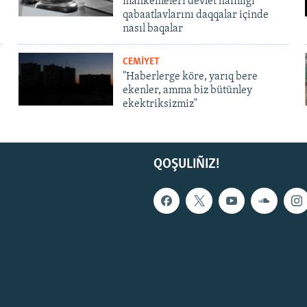
mahkemeleri devlet hainligi
qabaatlavlarını daqqalar içinde
nasıl baqalar
CEMİYET
"Haberlerge köre, yarıq bere
ekenler, amma biz bütünley
ekektriksizmiz"
QOŞULIÑIZ!