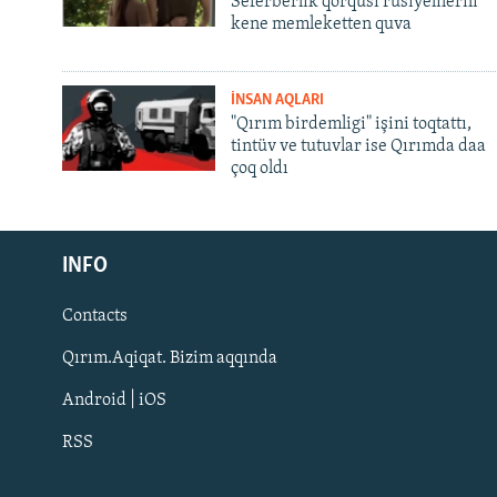
Seferberlik qorqusı rusiyelilerni
kene memleketten quva
İNSAN AQLARI
"Qırım birdemligi" işini toqtattı,
tintüv ve tutuvlar ise Qırımda daa
çoq oldı
Русский
INFO
Українською
Contacts
QOŞULIÑIZ!
Qırım.Aqiqat. Bizim aqqında
Android | iOS
RSS
RFE/RS bütün saytları