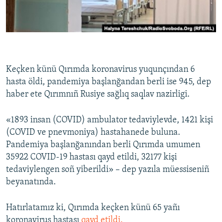
Русский
Українською
QOŞULIÑIZ!
Keçken künü Qırımda koronavirus yuqunçından 6
hasta öldi, pandemiya başlanğandan berli ise 945, dep
haber ete Qırımnıñ Rusiye sağlıq saqlav nazirligi.
RFE/RS bütün saytları
«1893 insan (COVID) ambulator tedaviylevde, 1421 kişi
(COVID ve pnevmoniya) hastahanede buluna.
Pandemiya başlanğanından berli Qırımda umumen
35922 COVID-19 hastası qayd etildi, 32177 kişi
tedaviylengen soñ yiberildi» – dep yazıla müessiseniñ
beyanatında.
Hatırlatamız ki, Qırımda keçken künü 65 yañı
koronavirus hastası
qayd etildi.