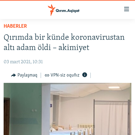
Link
açıqlığı
Esas
HABERLER
mündericege
HABERLER
Qırımda bir künde koronavirustan
qaytmaq
SİYASET
Baş
altı adam öldi – akimiyet
İQTİSADİYAT
navigatsiyağa
qaytmaq
03 mart 2021, 10:31
CEMİYET
Qıdıruvğa
MEDENİYET
Paylaşmaq
VPN-siz oquñız
qaytmaq
İNSAN AQLARI
VİDEO
SÜRET
BLOGLAR
FİKİR