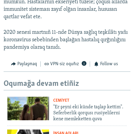
mümkün. Hastalarnıñ ekseriyeti tüzele; çoqusı allarda
immunitet sisteması zayıf olğan insanlar, hususan
qartlar vefat ete.
2020 senesi martnıñ 11-nde Dünya sağlıq teşkilâtı yañı
koronavirus sebebinden başlağan hastalıq qırğınlığını
pandemiya olaraq tanıdı.
Paylaşmaq
VPN-siz oquñız
Follow us
Oqumağa devam etiñiz
CEMİYET
"Er şeyni eki künde taşlap kettim".
Seferberlik qorqusı rusiyelilerni
kene memleketten quva
İNSAN AQLARI