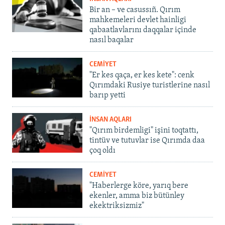
Bir an – ve casussıñ. Qırım
mahkemeleri devlet hainligi
qabaatlavlarını daqqalar içinde
nasıl baqalar
CEMİYET
"Er kes qaça, er kes kete": cenk
Qırımdaki Rusiye turistlerine nasıl
barıp yetti
İNSAN AQLARI
"Qırım birdemligi" işini toqtattı,
tintüv ve tutuvlar ise Qırımda daa
çoq oldı
CEMİYET
"Haberlerge köre, yarıq bere
ekenler, amma biz bütünley
ekektriksizmiz"