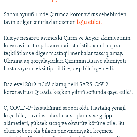
Saban ayınıñ 1-nde Qırımda koronavirus sebebinden
tayin etilgen sıñırlavlar qısmen
lâğu etildi.
Rusiye nezareti astındaki Qırım ve Aqyar akimiyetiniñ
koronavirus tarqaluvına dair statistikasını halqara
teşkilâtlar ve diger mustaqil menbalar tasdıqlamay.
Ukraina aq qorçalayıcıları Qırımnıñ Rusiye akimiyeti
hasta sayısını eksiltip bildire, dep bildirgen edi.
Daa evel 2019-nCoV olaraq belli SARS-CoV-2
koronavirusı Qıtayda keçken yılnıñ soñunda qayd etildi.
O, COVID-19 hastalığınıñ sebebi oldı. Hastalıq yengil
keçe bile, bazı insanlarda suvuqlanuv ve gripp
alâmetleri, yüksek sıcaq ve öksürüv körüne bile. Bu
ölüm sebebi ola bilgen pnevmoniyağa keçmesi