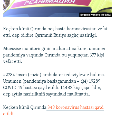
Русский
Українською
Keçken künü Qırımda beş hasta koronavirustan vefat
QOŞULIÑIZ!
etti, dep bildire Qırımnıñ Rusiye sağlıq nazirligi.
Müessise monitoringiniñ malümatına köre, umumen
pandemiya vaqtında Qırımda bu yuqunçtan 377 kişi
RFE/RS bütün saytları
vefat etti.
«2784 insan (covid) ambulator tedaviylevde buluna.
Umumen (pandemiya başlağanından –
QA
) 19289
COVID-19 hastası qayd etildi. 14482 kişi çıqarıldı», –
dep aytıla nazirlikniñ saytındaki malümatta.
Keçken künü Qırımda
349 koronavirus hastası qayd
etildi
.