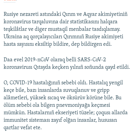
Rusiye nezareti astındaki Qırım ve Aqyar akimiyetiniñ
koronavirus tarqaluvına dair statistikasını halqara
teşkilâtlar ve diger mustaqil menbalar tasdıqlamay.
Ukraina aq qorçalayıcıları Qırımnıñ Rusiye akimiyeti
hasta sayısını eksiltip bildire, dep bildirgen edi.
Daa evel 2019-nCoV olaraq belli SARS-CoV-2
koronavirusı Qıtayda keçken yılnıñ soñunda qayd etildi.
O, COVID-19 hastalığınıñ sebebi oldı. Hastalıq yengil
keçe bile, bazı insanlarda suvuqlanuv ve gripp
alâmetleri, yüksek sıcaq ve öksürüv körüne bile. Bu
ölüm sebebi ola bilgen pnevmoniyağa keçmesi
mümkün. Hastalarnıñ ekseriyeti tüzele; çoqusı allarda
immunitet sisteması zayıf olğan insanlar, hususan
qartlar vefat ete.