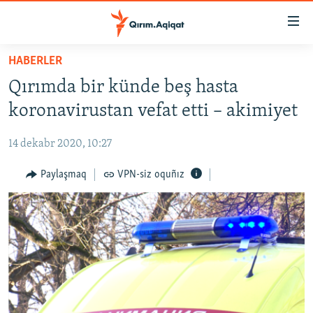
Link
açıqlığı
Esas
HABERLER
mündericege
HABERLER
Qırımda bir künde beş hasta
qaytmaq
SİYASET
Baş
koronavirustan vefat etti – akimiyet
İQTİSADİYAT
navigatsiyağa
qaytmaq
14 dekabr 2020, 10:27
CEMİYET
Qıdıruvğa
MEDENİYET
Paylaşmaq
VPN-siz oquñız
qaytmaq
İNSAN AQLARI
VİDEO
SÜRET
BLOGLAR
FİKİR