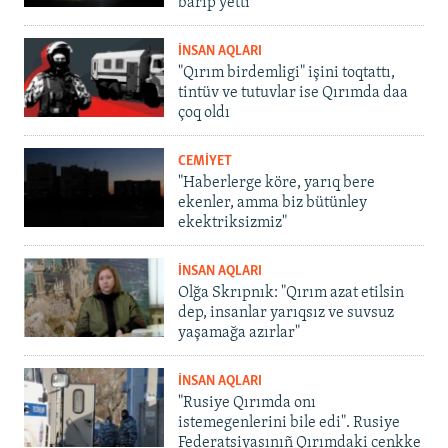
barıp yetti
İNSAN AQLARI
"Qırım birdemligi" işini toqtattı,
tintüv ve tutuvlar ise Qırımda daa
çoq oldı
CEMİYET
"Haberlerge köre, yarıq bere
ekenler, amma biz bütünley
ekektriksizmiz"
İNSAN AQLARI
Olğa Skrıpnık: "Qırım azat etilsin
dep, insanlar yarıqsız ve suvsuz
yaşamağa azırlar"
İNSAN AQLARI
"Rusiye Qırımda onı
istemegenlerini bile edi". Rusiye
Federatsiyasınıñ Qırımdaki cenkke