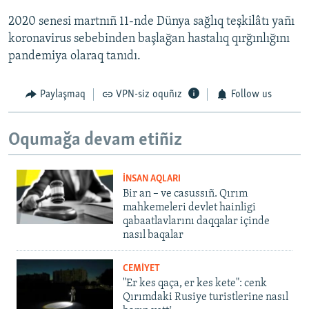
2020 senesi martnıñ 11-nde Dünya sağlıq teşkilâtı yañı
koronavirus sebebinden başlağan hastalıq qırğınlığını
pandemiya olaraq tanıdı.
Paylaşmaq
VPN-siz oquñız
Follow us
Oqumağa devam etiñiz
İNSAN AQLARI
Bir an – ve casussıñ. Qırım
mahkemeleri devlet hainligi
qabaatlavlarını daqqalar içinde
nasıl baqalar
CEMİYET
"Er kes qaça, er kes kete": cenk
Qırımdaki Rusiye turistlerine nasıl