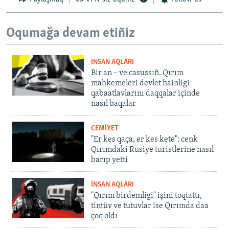
Oqumağa devam etiñiz
İNSAN AQLARI
Bir an – ve casussıñ. Qırım
mahkemeleri devlet hainligi
qabaatlavlarını daqqalar içinde
nasıl baqalar
CEMİYET
"Er kes qaça, er kes kete": cenk
Qırımdaki Rusiye turistlerine nasıl
barıp yetti
İNSAN AQLARI
"Qırım birdemligi" işini toqtattı,
tintüv ve tutuvlar ise Qırımda daa
çoq oldı