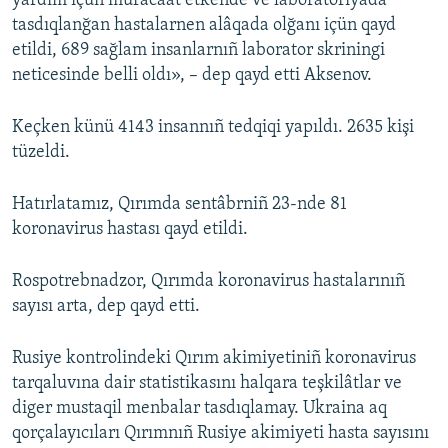
yardım içün muracaat etkende ve laboratoriyada
tasdıqlanğan hastalarnen alâqada olğanı içün qayd
etildi, 689 sağlam insanlarnıñ laborator skriningi
neticesinde belli oldı», – dep qayd etti Aksenov.
Keçken künü 4143 insannıñ tedqiqi yapıldı. 2635 kişi
tüzeldi.
Hatırlatamız, Qırımda sentâbrniñ 23-nde 81
koronavirus hastası qayd etildi.
Rospotrebnadzor, Qırımda koronavirus hastalarınıñ
sayısı arta, dep qayd etti.
Rusiye kontrolindeki Qırım akimiyetiniñ koronavirus
tarqaluvına dair statistikasını halqara teşkilâtlar ve
diger mustaqil menbalar tasdıqlamay. Ukraina aq
qorçalayıcıları Qırımnıñ Rusiye akimiyeti hasta sayısını