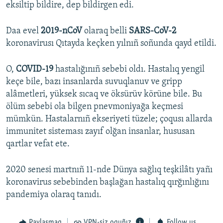
eksiltip bildire, dep bildirgen edi.
Daa evel
2019-nCoV
olaraq belli
SARS-CoV-2
koronavirusı Qıtayda keçken yılnıñ soñunda qayd etildi.
O,
COVID-19
hastalığınıñ sebebi oldı. Hastalıq yengil
keçe bile, bazı insanlarda suvuqlanuv ve gripp
alâmetleri, yüksek sıcaq ve öksürüv körüne bile. Bu
ölüm sebebi ola bilgen pnevmoniyağa keçmesi
mümkün. Hastalarnıñ ekseriyeti tüzele; çoqusı allarda
immunitet sisteması zayıf olğan insanlar, hususan
qartlar vefat ete.
2020 senesi martnıñ 11-nde Dünya sağlıq teşkilâtı yañı
koronavirus sebebinden başlağan hastalıq qırğınlığını
pandemiya olaraq tanıdı.
Paylaşmaq
VPN-siz oquñız
Follow us