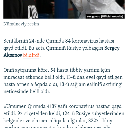
Русский
Українською
Nümüneviy resim
QOŞULIÑIZ!
Sentâbrniñ 24-nde Qırımda 84 koronavirus hastası
qayd etildi. Bu aqta Qırımnıñ Rusiye yolbaşçısı
Sergey
Aksenov
bildirdi
.
RFE/RS bütün saytları
Onıñ aytqanına köre, 54 hasta tibbiy yardım içün
muracaat etkende belli oldı, 13-ü daa evel qayd etilgen
hastalarnen alâqada oldı, 13-ü sağlam ealiniñ skriningi
neticesinde belli oldı.
«Umumen Qırımda 4137 yañı koronavirus hastası qayd
etildi. 97-si çetelden keldi, 124-ü Rusiye subyetlerinden
kelgenler ve olarnen alâqada olğanlar, 3227 tibbiy