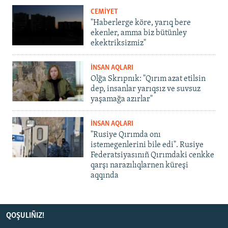
CEMİYET
"Haberlerge köre, yarıq bere
ekenler, amma biz bütünley
ekektriksizmiz"
İNSAN AQLARI
Olğa Skrıpnık: "Qırım azat etilsin
dep, insanlar yarıqsız ve suvsuz
yaşamağa azırlar"
İNSAN AQLARI
"Rusiye Qırımda onı
istemegenlerini bile edi". Rusiye
Federatsiyasınıñ Qırımdaki cenkke
qarşı narazılıqlarnen küreşi
aqqında
QOŞULIÑIZ!