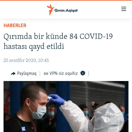
Link
açıqlığı
Esas
HABERLER
mündericege
HABERLER
Qırımda bir künde 84 COVID-19
qaytmaq
SİYASET
Baş
hastası qayd etildi
İQTİSADİYAT
navigatsiyağa
qaytmaq
25 sentâbr 2020, 10:45
CEMİYET
Qıdıruvğa
MEDENİYET
Paylaşmaq
VPN-siz oquñız
qaytmaq
İNSAN AQLARI
VİDEO
SÜRET
BLOGLAR
FİKİR