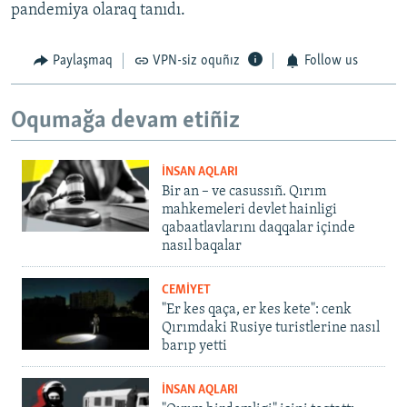
pandemiya olaraq tanıdı.
Paylaşmaq
VPN-siz oquñız
Follow us
Oqumağa devam etiñiz
İNSAN AQLARI
Bir an – ve casussıñ. Qırım
mahkemeleri devlet hainligi
qabaatlavlarını daqqalar içinde
nasıl baqalar
CEMİYET
"Er kes qaça, er kes kete": cenk
Qırımdaki Rusiye turistlerine nasıl
barıp yetti
İNSAN AQLARI