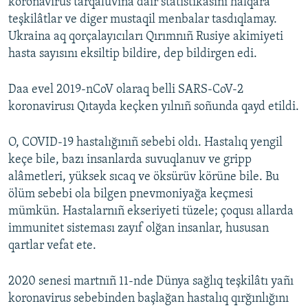
koronavirus tarqaluvına dair statistikasını halqara
teşkilâtlar ve diger mustaqil menbalar tasdıqlamay.
Ukraina aq qorçalayıcıları Qırımnıñ Rusiye akimiyeti
hasta sayısını eksiltip bildire, dep bildirgen edi.
Daa evel 2019-nCoV olaraq belli SARS-CoV-2
koronavirusı Qıtayda keçken yılnıñ soñunda qayd etildi.
O, COVID-19 hastalığınıñ sebebi oldı. Hastalıq yengil
keçe bile, bazı insanlarda suvuqlanuv ve gripp
alâmetleri, yüksek sıcaq ve öksürüv körüne bile. Bu
ölüm sebebi ola bilgen pnevmoniyağa keçmesi
mümkün. Hastalarnıñ ekseriyeti tüzele; çoqusı allarda
immunitet sisteması zayıf olğan insanlar, hususan
qartlar vefat ete.
2020 senesi martnıñ 11-nde Dünya sağlıq teşkilâtı yañı
koronavirus sebebinden başlağan hastalıq qırğınlığını