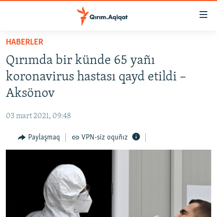
Link
açıqlığı
Esas
HABERLER
mündericege
HABERLER
Qırımda bir künde 65 yañı
qaytmaq
SİYASET
Baş
koronavirus hastası qayd etildi –
İQTİSADİYAT
navigatsiyağa
Aksönov
qaytmaq
CEMİYET
Qıdıruvğa
03 mart 2021, 09:48
MEDENİYET
qaytmaq
Paylaşmaq
VPN-siz oquñız
İNSAN AQLARI
VİDEO
SÜRET
BLOGLAR
FİKİR