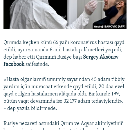
Русский
Українською
QOŞULIÑIZ!
Qırımda keçken künü 65 yañı koronavirus hastası qayd
etildi, aynı zamanda 6-niñ hastalıq alâmetleri yoq edi,
dep haber etti Qırımnıñ Rusiye başı
Sergey Aksönov
RFE/RS bütün saytları
Facebook
saifesinde.​
«Hasta olğanlarnıñ umumiy sayısından 45 adam tibbiy
yardım içün muracaat etkende qayd etildi, 20 daa evel
qayd etilgen hastalarnen alâqada oldı. Bir künde 199,
bütün vaqıt devamında ise 32 177 adam tedaviylendi»,
– dep yazıla bildirmede.
Rusiye nezareti astındaki Qırım ve Aqyar akimiyetiniñ