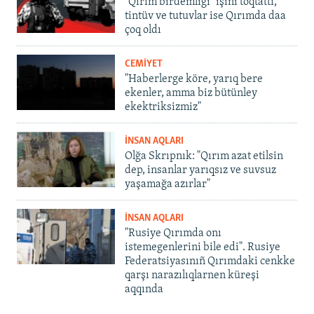
"Qırım birdemligi" işini toqtattı,
tintüv ve tutuvlar ise Qırımda daa
çoq oldı
CEMİYET
"Haberlerge köre, yarıq bere
ekenler, amma biz bütünley
ekektriksizmiz"
İNSAN AQLARI
Olğa Skrıpnık: "Qırım azat etilsin
dep, insanlar yarıqsız ve suvsuz
yaşamağa azırlar"
İNSAN AQLARI
"Rusiye Qırımda onı
istemegenlerini bile edi". Rusiye
Federatsiyasınıñ Qırımdaki cenkke
qarşı narazılıqlarnen küreşi
aqqında