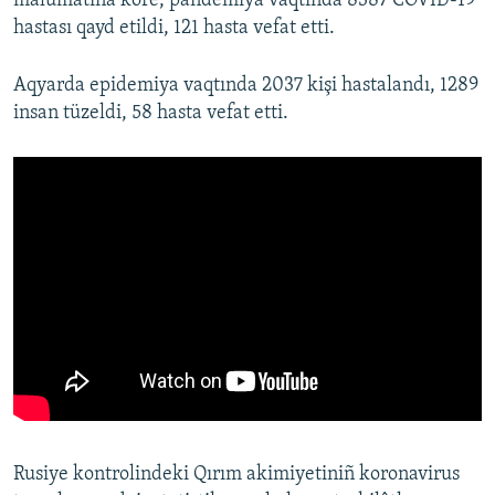
malümatına köre, pandemiya vaqtında 8387 COVID-19
hastası qayd etildi, 121 hasta vefat etti.
Aqyarda epidemiya vaqtında 2037 kişi hastalandı, 1289
insan tüzeldi, 58 hasta vefat etti.
Rusiye kontrolindeki Qırım akimiyetiniñ koronavirus