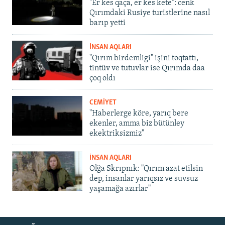
"Er kes qaça, er kes kete": cenk
Qırımdaki Rusiye turistlerine nasıl
barıp yetti
İNSAN AQLARI
"Qırım birdemligi" işini toqtattı,
tintüv ve tutuvlar ise Qırımda daa
çoq oldı
CEMİYET
"Haberlerge köre, yarıq bere
ekenler, amma biz bütünley
ekektriksizmiz"
İNSAN AQLARI
Olğa Skrıpnık: "Qırım azat etilsin
dep, insanlar yarıqsız ve suvsuz
yaşamağa azırlar"