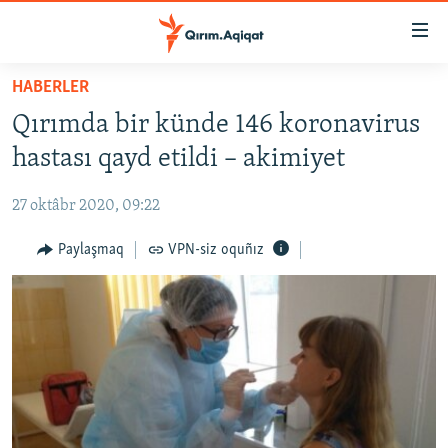
Link
açıqlığı
Esas
HABERLER
mündericege
HABERLER
Qırımda bir künde 146 koronavirus
qaytmaq
SİYASET
Baş
hastası qayd etildi – akimiyet
İQTİSADİYAT
navigatsiyağa
qaytmaq
27 oktâbr 2020, 09:22
CEMİYET
Qıdıruvğa
MEDENİYET
Paylaşmaq
VPN-siz oquñız
qaytmaq
İNSAN AQLARI
VİDEO
SÜRET
BLOGLAR
FİKİR