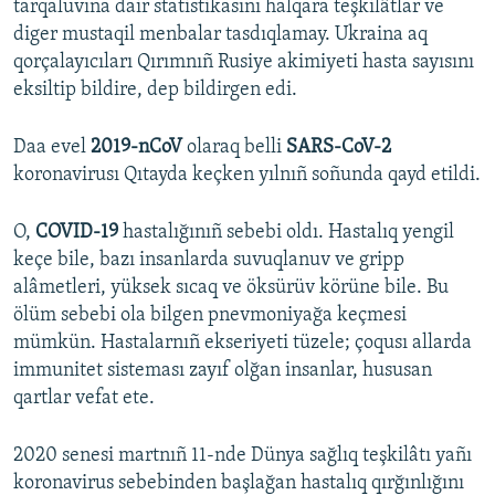
tarqaluvına dair statistikasını halqara teşkilâtlar ve
diger mustaqil menbalar tasdıqlamay. Ukraina aq
qorçalayıcıları Qırımnıñ Rusiye akimiyeti hasta sayısını
eksiltip bildire, dep bildirgen edi.
Daa evel
2019-nCoV
olaraq belli
SARS-CoV-2
koronavirusı Qıtayda keçken yılnıñ soñunda qayd etildi.
O,
COVID-19
hastalığınıñ sebebi oldı. Hastalıq yengil
keçe bile, bazı insanlarda suvuqlanuv ve gripp
alâmetleri, yüksek sıcaq ve öksürüv körüne bile. Bu
ölüm sebebi ola bilgen pnevmoniyağa keçmesi
mümkün. Hastalarnıñ ekseriyeti tüzele; çoqusı allarda
immunitet sisteması zayıf olğan insanlar, hususan
qartlar vefat ete.
2020 senesi martnıñ 11-nde Dünya sağlıq teşkilâtı yañı
koronavirus sebebinden başlağan hastalıq qırğınlığını