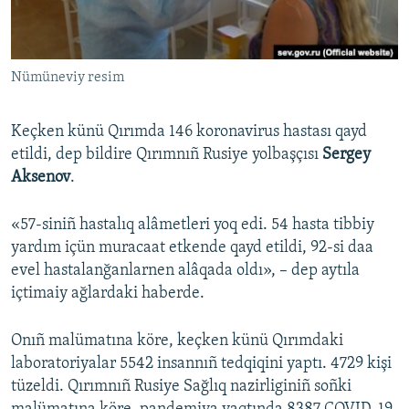
Русский
Українською
Nümüneviy resim
QOŞULIÑIZ!
Keçken künü Qırımda 146 koronavirus hastası qayd
etildi, dep bildire Qırımnıñ Rusiye yolbaşçısı
Sergey
Aksenov
.
RFE/RS bütün saytları
«57-siniñ hastalıq alâmetleri yoq edi. 54 hasta tibbiy
yardım içün muracaat etkende qayd etildi, 92-si daa
evel hastalanğanlarnen alâqada oldı», – dep aytıla
içtimaiy ağlardaki haberde.
Onıñ malümatına köre, keçken künü Qırımdaki
laboratoriyalar 5542 insannıñ tedqiqini yaptı. 4729 kişi
tüzeldi. Qırımnıñ Rusiye Sağlıq nazirliginiñ soñki