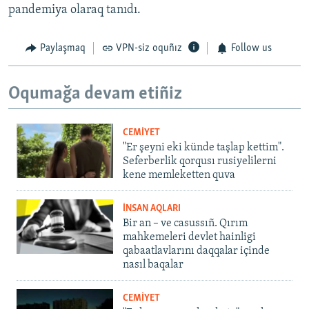
pandemiya olaraq tanıdı.
Paylaşmaq
VPN-siz oquñız
Follow us
Oqumağa devam etiñiz
CEMİYET
"Er şeyni eki künde taşlap kettim".
Seferberlik qorqusı rusiyelilerni
kene memleketten quva
İNSAN AQLARI
Bir an – ve casussıñ. Qırım
mahkemeleri devlet hainligi
qabaatlavlarını daqqalar içinde
nasıl baqalar
CEMİYET