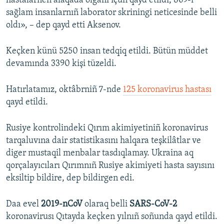
hastalarnen alâqada olğanı içün qayd etildi, 869-ı
sağlam insanlarnıñ laborator skriningi neticesinde belli
oldı», – dep qayd etti Aksenov.
Keçken künü 5250 insan tedqiq etildi. Bütün müddet
devamında 3390 kişi tüzeldi.
Hatırlatamız, oktâbrniñ 7-nde
125 koronavirus hastası
qayd etildi.
Rusiye kontrolindeki Qırım akimiyetiniñ koronavirus
tarqaluvına dair statistikasını halqara teşkilâtlar ve
diger mustaqil menbalar tasdıqlamay. Ukraina aq
qorçalayıcıları Qırımnıñ Rusiye akimiyeti hasta sayısını
eksiltip bildire, dep bildirgen edi.
Daa evel
2019-nCoV
olaraq belli
SARS-CoV-2
koronavirusı Qıtayda keçken yılnıñ soñunda qayd etildi.