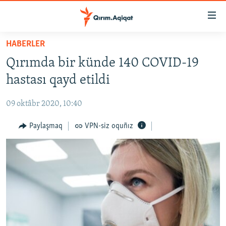
Link
açıqlığı
Esas
HABERLER
mündericege
HABERLER
Qırımda bir künde 140 COVID-19
qaytmaq
SİYASET
Baş
hastası qayd etildi
İQTİSADİYAT
navigatsiyağa
qaytmaq
09 oktâbr 2020, 10:40
CEMİYET
Qıdıruvğa
MEDENİYET
Paylaşmaq
VPN-siz oquñız
qaytmaq
İNSAN AQLARI
VİDEO
SÜRET
BLOGLAR
FİKİR