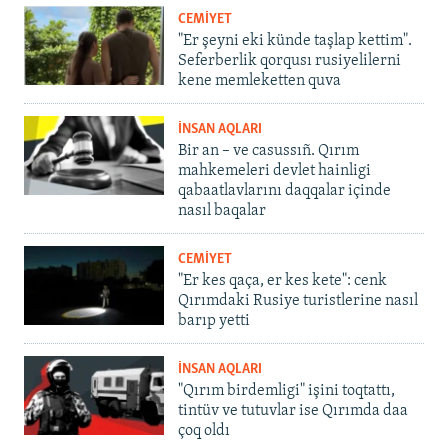
CEMİYET
"Er şeyni eki künde taşlap kettim".
Seferberlik qorqusı rusiyelilerni
kene memleketten quva
İNSAN AQLARI
Bir an – ve casussıñ. Qırım
mahkemeleri devlet hainligi
qabaatlavlarını daqqalar içinde
nasıl baqalar
CEMİYET
"Er kes qaça, er kes kete": cenk
Qırımdaki Rusiye turistlerine nasıl
barıp yetti
İNSAN AQLARI
"Qırım birdemligi" işini toqtattı,
tintüv ve tutuvlar ise Qırımda daa
çoq oldı