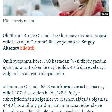
Русский
Українською
Nümüneviy resim
QOŞULIÑIZ!
Oktâbrniñ 8-nde Qırımda 140 koronavirus hastası qayd
etildi. Bu aqta Qırımnıñ Rusiye yolbaşçısı
Sergey
Aksenov
bildirdi
.
RFE/RS bütün saytları
Onıñ aytqanına köre, 140 hastadan 97-si tibbiy yardım
içün muracaat etkende qayd etildi, 43-ü daa evel qayd
etilgen hastalarnen alâqada oldı.
«Umumen Qırımda 5553 yañı koronavirus hastası qayd
etildi. 107-si çetelden keldi, 128-i Rusiye
subyektlerinden kelgenler ve olarnen alâqada olğanlar,
4440 hasta tibbiy yardım içün muracaat etkende ve