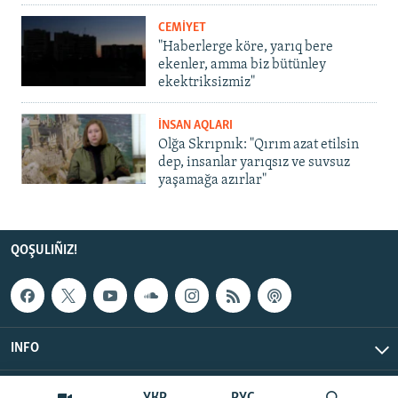
CEMİYET
"Haberlerge köre, yarıq bere
ekenler, amma biz bütünley
ekektriksizmiz"
İNSAN AQLARI
Olğa Skrıpnık: "Qırım azat etilsin
dep, insanlar yarıqsız ve suvsuz
yaşamağa azırlar"
QOŞULIÑIZ!
INFO
© Qırım.Aqiqat, 2026 | All Rights Reserved.