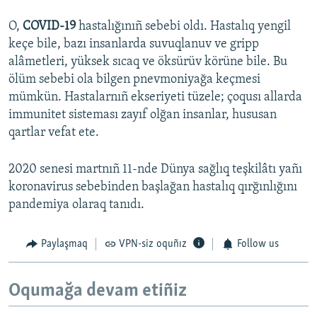
O,
COVID-19
hastalığınıñ sebebi oldı. Hastalıq yengil
keçe bile, bazı insanlarda suvuqlanuv ve gripp
alâmetleri, yüksek sıcaq ve öksürüv körüne bile. Bu
ölüm sebebi ola bilgen pnevmoniyağa keçmesi
mümkün. Hastalarnıñ ekseriyeti tüzele; çoqusı allarda
immunitet sisteması zayıf olğan insanlar, hususan
qartlar vefat ete.
2020 senesi martnıñ 11-nde Dünya sağlıq teşkilâtı yañı
koronavirus sebebinden başlağan hastalıq qırğınlığını
pandemiya olaraq tanıdı.
Paylaşmaq
VPN-siz oquñız
Follow us
Oqumağa devam etiñiz