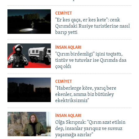
CEMİYET
"Er kes qaça, er kes kete": cenk
Qırımdaki Rusiye turistlerine nasıl
barıp yetti
İNSAN AQLARI
"Qırım birdemligi" işini toqtattı,
tintüv ve tutuvlar ise Qırımda daa
çoq oldı
CEMİYET
"Haberlerge köre, yarıq bere
ekenler, amma biz bütünley
ekektriksizmiz"
İNSAN AQLARI
Olğa Skrıpnık: "Qırım azat etilsin
dep, insanlar yarıqsız ve suvsuz
yaşamağa azırlar"