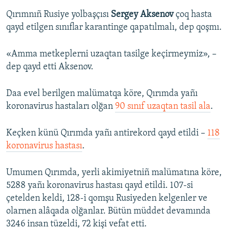
Qırımnıñ Rusiye yolbaşçısı
Sergey Aksenov
çoq hasta
qayd etilgen sınıflar karantinge qapatılmalı, dep qoşmı.
«Amma metkeplerni uzaqtan tasilge keçirmeymiz», –
dep qayd etti Aksenov.
Daa evel berilgen malümatqa köre, Qırımda yañı
koronavirus hastaları olğan
90 sınıf uzaqtan tasil ala
.
Keçken künü Qırımda yañı antirekord qayd etildi –
118
koronavirus hastası
.
Umumen Qırımda, yerli akimiyetniñ malümatına köre,
5288 yañı koronavirus hastası qayd etildi. 107-si
çetelden keldi, 128-i qomşu Rusiyeden kelgenler ve
olarnen alâqada olğanlar. Bütün müddet devamında
3246 insan tüzeldi, 72 kişi vefat etti.