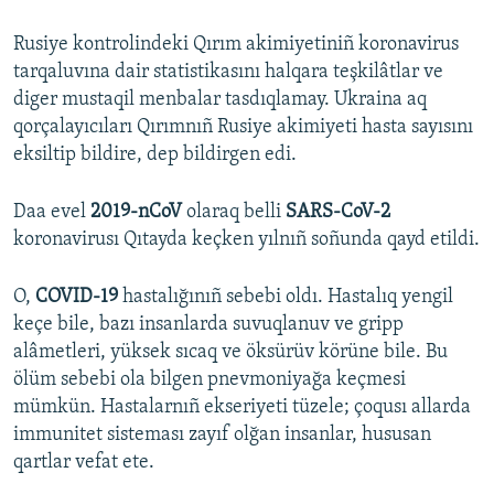
Rusiye kontrolindeki Qırım akimiyetiniñ koronavirus
tarqaluvına dair statistikasını halqara teşkilâtlar ve
diger mustaqil menbalar tasdıqlamay. Ukraina aq
qorçalayıcıları Qırımnıñ Rusiye akimiyeti hasta sayısını
eksiltip bildire, dep bildirgen edi.
Daa evel
2019-nCoV
olaraq belli
SARS-CoV-2
koronavirusı Qıtayda keçken yılnıñ soñunda qayd etildi.
O,
COVID-19
hastalığınıñ sebebi oldı. Hastalıq yengil
keçe bile, bazı insanlarda suvuqlanuv ve gripp
alâmetleri, yüksek sıcaq ve öksürüv körüne bile. Bu
ölüm sebebi ola bilgen pnevmoniyağa keçmesi
mümkün. Hastalarnıñ ekseriyeti tüzele; çoqusı allarda
immunitet sisteması zayıf olğan insanlar, hususan
qartlar vefat ete.