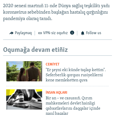
2020 senesi martnıñ 11-nde Dünya sağlıq teşkilâtı yañı
koronavirus sebebinden başlağan hastalıq qırğınlığını
pandemiya olaraq tanıdı.
Paylaşmaq
VPN-siz oquñız
Follow us
Oqumağa devam etiñiz
CEMİYET
"Er şeyni eki künde taşlap kettim".
Seferberlik qorqusı rusiyelilerni
kene memleketten quva
İNSAN AQLARI
Bir an – ve casussıñ. Qırım
mahkemeleri devlet hainligi
qabaatlavlarını daqqalar içinde
nasıl baqalar