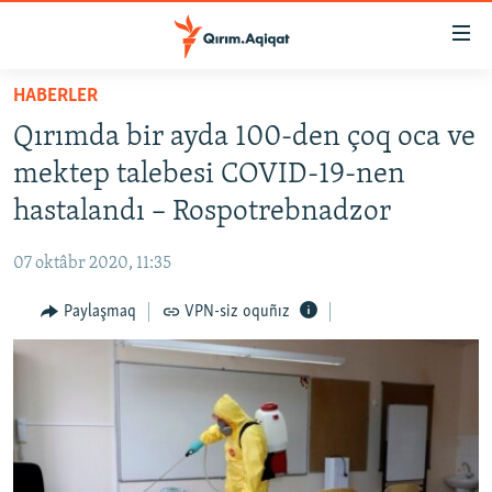
Link
açıqlığı
Esas
HABERLER
mündericege
HABERLER
Qırımda bir ayda 100-den çoq oca ve
qaytmaq
SİYASET
Baş
mektep talebesi COVID-19-nen
İQTİSADİYAT
navigatsiyağa
hastalandı – Rospotrebnadzor
qaytmaq
CEMİYET
Qıdıruvğa
07 oktâbr 2020, 11:35
MEDENİYET
qaytmaq
Paylaşmaq
VPN-siz oquñız
İNSAN AQLARI
VİDEO
SÜRET
BLOGLAR
FİKİR