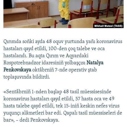
Русский
Українською
QOŞULIÑIZ!
Qırımda soñki ayda 48 oquv yurtunda yañı koronavirus
hastaları qayd etildi, 100-den çoq talebe ve oca
hastalandı. Bu aqta Qırım ve Aqyardaki
RFE/RS bütün saytları
Rospotrebnadzor idaresiniñ yolbaşçısı
Natalya
Penkovskaya
oktâbrniñ 7-nde operativ ştab
toplaşuvında bildirdi.
«Sentâbrniñ 1-nden başlap 48 tasil müessisesinde
koronavirus hastaları qayd etildi, 57 hasta oca ve 49
hasta talebe qayd etildi, tek 15-iniñ keskin nefes virus
yuqunçı alâmetleri bar edi. Qapalı tasil müessiseleri de
bar», – dedi Penkovskaya.