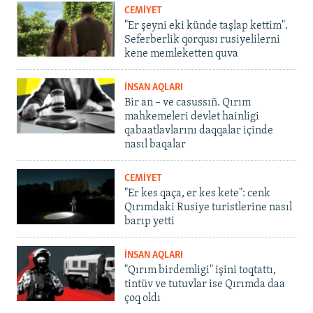
CEMİYET
"Er şeyni eki künde taşlap kettim".
Seferberlik qorqusı rusiyelilerni
kene memleketten quva
İNSAN AQLARI
Bir an – ve casussıñ. Qırım
mahkemeleri devlet hainligi
qabaatlavlarını daqqalar içinde
nasıl baqalar
CEMİYET
"Er kes qaça, er kes kete": cenk
Qırımdaki Rusiye turistlerine nasıl
barıp yetti
İNSAN AQLARI
"Qırım birdemligi" işini toqtattı,
tintüv ve tutuvlar ise Qırımda daa
çoq oldı