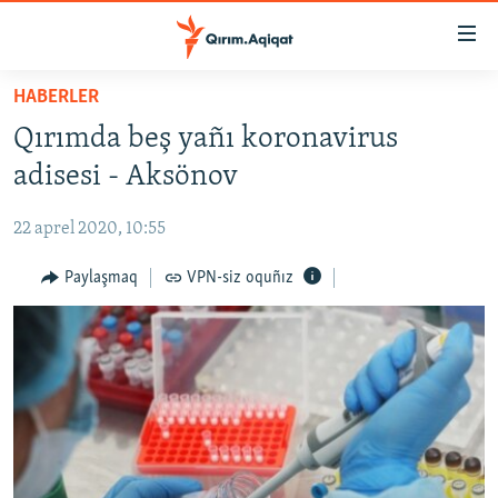
Link
açıqlığı
Esas
HABERLER
mündericege
HABERLER
Qırımda beş yañı koronavirus
qaytmaq
SİYASET
Baş
adisesi - Aksönov
İQTİSADİYAT
navigatsiyağa
qaytmaq
22 aprel 2020, 10:55
CEMİYET
Qıdıruvğa
MEDENİYET
Paylaşmaq
VPN-siz oquñız
qaytmaq
İNSAN AQLARI
VİDEO
SÜRET
BLOGLAR
FİKİR