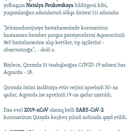
yolbaşçısı
Natalya Penkovskaya
bildirgeni kibi,
yuqumlanğan adamlarnıñ alâqa dairesi 111 adamdır.
"Jeleznodorojnoye hastahanesinde koronavirus
hastasınen beraber yatqan patsiyentlerni Aqmescitniñ
№7 hastahanesine alıp kettiler, tıp işçilerini -
observatorğa", - dedi o.
Böylece, Qırımda 51 tasdıqlanğan COVID-19 adisesi bar.
Aqyarda - 18.
Qırımda özüni izolâtsiya etüv rejimi aprelniñ 30-na
qadar, Aqyarda ise aprelniñ 19-na qadar uzatıldı.
Daa evel
2019-nCoV
olaraq belli
SARS-CoV-2
koronavirusı Qıtayda keçken yılnıñ soñunda qayd etildi.