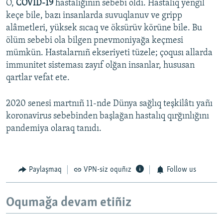
O,
COVID-19
hastalığınıñ sebebi oldı. Hastalıq yengil
keçe bile, bazı insanlarda suvuqlanuv ve gripp
alâmetleri, yüksek sıcaq ve öksürüv körüne bile. Bu
ölüm sebebi ola bilgen pnevmoniyağa keçmesi
mümkün. Hastalarnıñ ekseriyeti tüzele; çoqusı allarda
immunitet sisteması zayıf olğan insanlar, hususan
qartlar vefat ete.
2020 senesi martnıñ 11-nde Dünya sağlıq teşkilâtı yañı
koronavirus sebebinden başlağan hastalıq qırğınlığını
pandemiya olaraq tanıdı.
Paylaşmaq
VPN-siz oquñız
Follow us
Oqumağa devam etiñiz