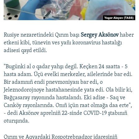
Русский
Українською
Rusiye nezaretindeki Qırım başı
Sergey Aksönov
haber
QOŞULIÑIZ!
etkeni kibi, tünevin ves yañı koronavirus hastalığı
adisesi qayd etildi.
"Bugünki al o qadar yahşı degil. Keçken 24 saatta - 5
RFE/RS bütün saytları
hasta adam. Üçü evelki merkezler, ailelerinde bar edi.
Bir adamnıñ endi pnevmoniyası bar edi, o
Jeleznodorojnoye hastahanesinde yata edi. Ola bilir ki,
Bağçasaray rayonında hastalandı. Eki adise - Saq ve
Canköy rayonlarında. Onıñ içün raat olmağa daa erte",
- dedi Aksönov aprelniñ 22-sinde COVID-19 ştabınıñ
oturışında.
Qırım ve Aqyardaki Rospotrebnadzor idaresiniñ