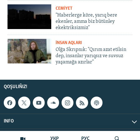
CEMİYET
"Haberlerge köre, yarıq bere
ekenler, amma biz bütünley
ekektriksizmiz"
İNSAN AQLARI
Olğa Skrıpnık: "Qırım azat etilsin
dep, insanlar yarıqsız ve suvsuz
yaşamağa azırlar"
QOŞULIÑIZ!
INFO
© Qırım.Aqiqat, 2026 | All Rights Reserved.
УКР
РУС