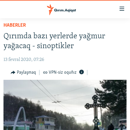
Link
açıqlığı
Esas
HABERLER
mündericege
HABERLER
Qırımda bazı yerlerde yağmur
qaytmaq
SİYASET
Baş
yağacaq - sinoptikler
İQTİSADİYAT
navigatsiyağa
qaytmaq
13 fevral 2020, 07:26
CEMİYET
Qıdıruvğa
MEDENİYET
Paylaşmaq
VPN-siz oquñız
qaytmaq
İNSAN AQLARI
VİDEO
SÜRET
BLOGLAR
FİKİR