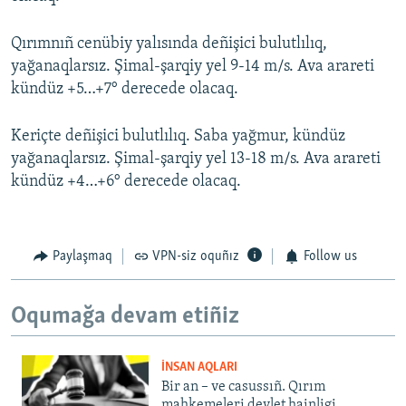
Qırımnıñ cenübiy yalısında deñişici bulutlılıq,
yağanaqlarsız. Şimal-şarqiy yel 9-14 m/s. Ava arareti
kündüz +5…+7° derecede olacaq.
Keriçte deñişici bulutlılıq. Saba yağmur, kündüz
yağanaqlarsız. Şimal-şarqiy yel 13-18 m/s. Ava arareti
kündüz +4…+6° derecede olacaq.
Paylaşmaq
VPN-siz oquñız
Follow us
Oqumağa devam etiñiz
İNSAN AQLARI
Bir an – ve casussıñ. Qırım
mahkemeleri devlet hainligi