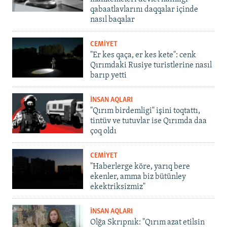
qabaatlavlarını daqqalar içinde
nasıl baqalar
CEMİYET
"Er kes qaça, er kes kete": cenk
Qırımdaki Rusiye turistlerine nasıl
barıp yetti
İNSAN AQLARI
"Qırım birdemligi" işini toqtattı,
tintüv ve tutuvlar ise Qırımda daa
çoq oldı
CEMİYET
"Haberlerge köre, yarıq bere
ekenler, amma biz bütünley
ekektriksizmiz"
İNSAN AQLARI
Olğa Skrıpnık: "Qırım azat etilsin