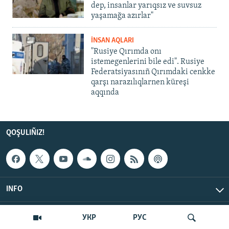
dep, insanlar yarıqsız ve suvsuz
yaşamağa azırlar"
İNSAN AQLARI
"Rusiye Qırımda onı
istemegenlerini bile edi". Rusiye
Federatsiyasınıñ Qırımdaki cenkke
qarşı narazılıqlarnen küreşi
aqqında
QOŞULIÑIZ!
INFO
© Qırım.Aqiqat, 2026 | All Rights Reserved.
УКР
РУС