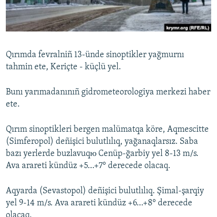
Русский
Українською
Qırımda fevralniñ 13-ünde sinoptikler yağmurnı
QOŞULIÑIZ!
tahmin ete, Keriçte - küçlü yel.
Bunı yarımadanınıñ gidrometeorologiya merkezi haber
ete.
RFE/RS bütün saytları
Qırım sinoptikleri bergen malümatqa köre, Aqmescitte
(Simferopol) deñişici bulutlılıq, yağanaqlarsız. Saba
bazı yerlerde buzlavuqю Cenüp-ğarbiy yel 8-13 m/s.
Ava arareti kündüz +5…+7° derecede olacaq.
Aqyarda (Sevastopol) deñişici bulutlılıq. Şimal-şarqiy
yel 9-14 m/s. Ava arareti kündüz +6…+8° derecede
olacaq.