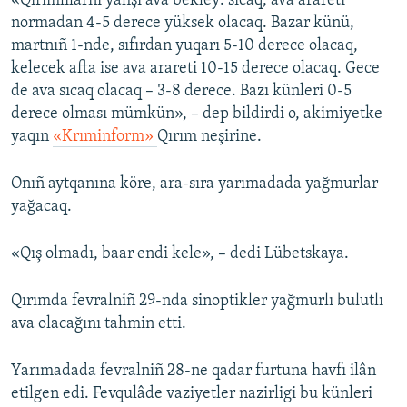
«Qırımlılarnı yahşı ava bekley: sıcaq, ava arareti
normadan 4-5 derece yüksek olacaq. Bazar künü,
Русский
martnıñ 1-nde, sıfırdan yuqarı 5-10 derece olacaq,
Українською
kelecek afta ise ava arareti 10-15 derece olacaq. Gece
de ava sıcaq olacaq – 3-8 derece. Bazı künleri 0-5
derece olması mümkün», – dep bildirdi o, akimiyetke
QOŞULIÑIZ!
yaqın
«Krıminform»
Qırım neşirine.
Onıñ aytqanına köre, ara-sıra yarımadada yağmurlar
RFE/RS bütün saytları
yağacaq.
«Qış olmadı, baar endi kele», – dedi Lübetskaya.
Qırımda fevralniñ 29-nda sinoptikler yağmurlı bulutlı
ava olacağını tahmin etti.
Yarımadada fevralniñ 28-ne qadar furtuna havfı ilân
etilgen edi. Fevqulâde vaziyetler nazirligi bu künleri