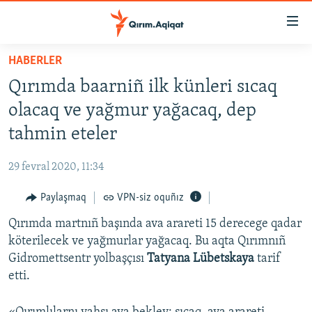
Link
açıqlığı
Esas
HABERLER
mündericege
HABERLER
Qırımda baarniñ ilk künleri sıcaq
qaytmaq
SİYASET
Baş
olacaq ve yağmur yağacaq, dep
İQTİSADİYAT
navigatsiyağa
tahmin eteler
qaytmaq
CEMİYET
Qıdıruvğa
29 fevral 2020, 11:34
MEDENİYET
qaytmaq
Paylaşmaq
VPN-siz oquñız
İNSAN AQLARI
Qırımda martnıñ başında ava arareti 15 derecege qadar
VİDEO
köterilecek ve yağmurlar yağacaq. Bu aqta Qırımnıñ
SÜRET
Gidromettsentr yolbaşçısı
Tatyana Lübetskaya
tarif
BLOGLAR
etti.
FİKİR