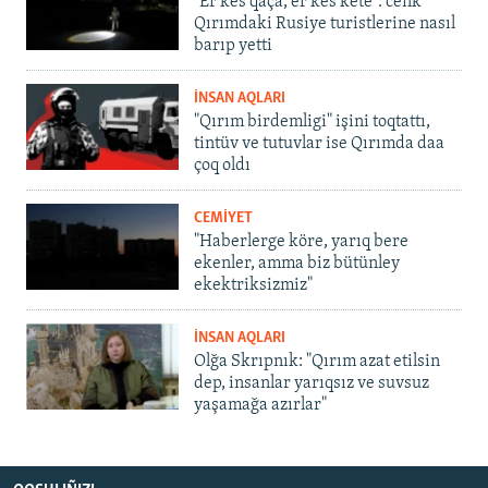
"Er kes qaça, er kes kete": cenk
Qırımdaki Rusiye turistlerine nasıl
barıp yetti
İNSAN AQLARI
"Qırım birdemligi" işini toqtattı,
tintüv ve tutuvlar ise Qırımda daa
çoq oldı
CEMİYET
"Haberlerge köre, yarıq bere
ekenler, amma biz bütünley
ekektriksizmiz"
İNSAN AQLARI
Olğa Skrıpnık: "Qırım azat etilsin
dep, insanlar yarıqsız ve suvsuz
yaşamağa azırlar"