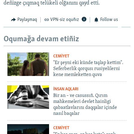
deñizge çıqmaq telükeli olğanını qayd etti.
Paylaşmaq
VPN-siz oquñız
Follow us
Oqumağa devam etiñiz
CEMİYET
"Er şeyni eki künde taşlap kettim".
Seferberlik qorqusı rusiyelilerni
kene memleketten quva
İNSAN AQLARI
Bir an – ve casussıñ. Qırım
mahkemeleri devlet hainligi
qabaatlavlarını daqqalar içinde
nasıl baqalar
CEMİYET