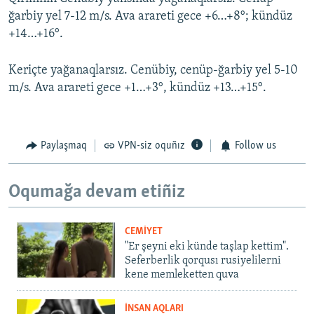
ğarbiy yel 7-12 m/s. Ava arareti gece +6…+8°; kündüz
+14…+16°.
Keriçte yağanaqlarsız. Cenübiy, cenüp-ğarbiy yel 5-10
m/s. Ava arareti gece +1…+3°, kündüz +13…+15°.
Paylaşmaq
VPN-siz oquñız
Follow us
Oqumağa devam etiñiz
CEMİYET
"Er şeyni eki künde taşlap kettim".
Seferberlik qorqusı rusiyelilerni
kene memleketten quva
İNSAN AQLARI