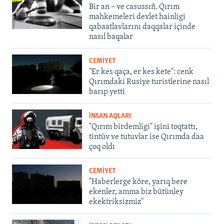
Bir an – ve casussıñ. Qırım
mahkemeleri devlet hainligi
qabaatlavlarını daqqalar içinde
nasıl baqalar
CEMİYET
"Er kes qaça, er kes kete": cenk
Qırımdaki Rusiye turistlerine nasıl
barıp yetti
İNSAN AQLARI
"Qırım birdemligi" işini toqtattı,
tintüv ve tutuvlar ise Qırımda daa
çoq oldı
CEMİYET
"Haberlerge köre, yarıq bere
ekenler, amma biz bütünley
ekektriksizmiz"