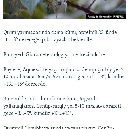
Русский
Українською
Qırım yarımadasında cuma künü, aprelniñ 23-ünde
QOŞULIÑIZ!
-1…-3° derecege qadar ayazlar beklenile.
Bunı yerli Gidrometeorologiya merkezi bildire.
RFE/RS bütün saytları
Böylece, Aqmescitte yağanaqlarsız. Cenüp-ğarbiy yel 7-
12 m/s, bazıda 15 m/s. Ava arareti gece +1…+3°; kündüz
+13…+15° derecede.
Sinoptiklerniñ tahminlerine köre, Aqyarda
yağanaqlarsız. Cenüp-şarqiy yel 5-10 m/s. Ava arareti
gece +3…+5º, kündüz +13…+15°.
Qırımnıñ Cenübiy yalısında yağanaqlarsız. Cenüp-