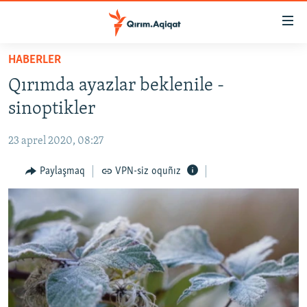
Link
açıqlığı
Esas
HABERLER
mündericege
HABERLER
Qırımda ayazlar beklenile -
qaytmaq
SİYASET
Baş
sinoptikler
İQTİSADİYAT
navigatsiyağa
qaytmaq
23 aprel 2020, 08:27
CEMİYET
Qıdıruvğa
MEDENİYET
Paylaşmaq
VPN-siz oquñız
qaytmaq
İNSAN AQLARI
VİDEO
SÜRET
BLOGLAR
FİKİR