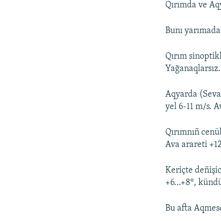
Qırımda ve Aqy
Bunı yarımada
Qırım sinoptik
Yağanaqlarsız.
Aqyarda (Sevas
yel 6-11 m/s. 
Qırımnıñ cenübi
Ava arareti +1
Keriçte deñişic
+6…+8°, kündü
Bu afta Aqmesc