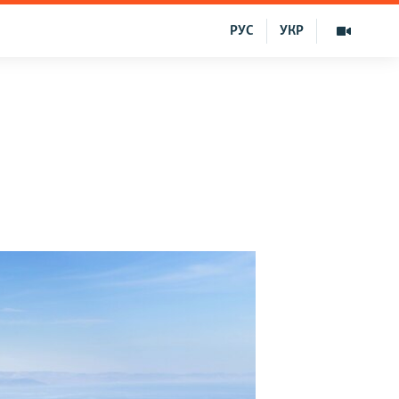
РУС
УКР