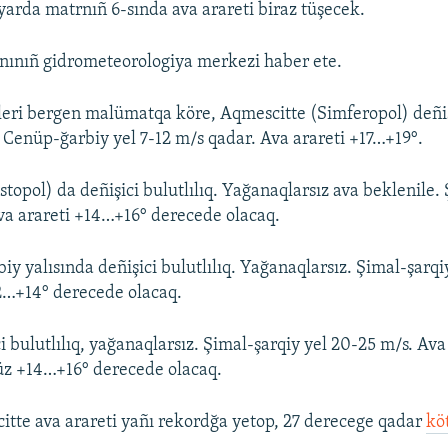
arda matrnıñ 6-sında ava arareti biraz tüşecek.
nınıñ gidrometeorologiya merkezi haber ete.
leri bergen malümatqa köre, Aqmescitte (Simferopol) deñişi
 Cenüp-ğarbiy yel 7-12 m/s qadar. Ava arareti +17…+19°.
topol) da deñişici bulutlılıq. Yağanaqlarsız ava beklenile.
Ava arareti +14…+16° derecede olacaq.
y yalısında deñişici bulutlılıq. Yağanaqlarsız. Şimal-şarqiy
2…+14° derecede olacaq.
i bulutlılıq, yağanaqlarsız. Şimal-şarqiy yel 20-25 m/s. Ava
z +14…+16° derecede olacaq.
itte ava arareti yañı rekordğa yetop, 27 derecege qadar
kö