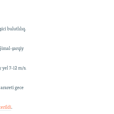
ci bulutlılıq.
 Şimal-şarqiy
 yel 7-12 m/s.
 arareti gece
terildi
.