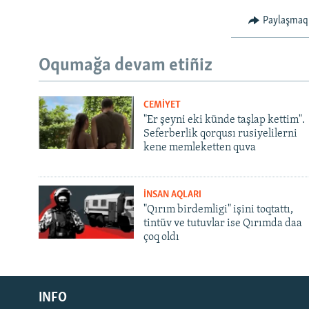
Paylaşmaq
Oqumağa devam etiñiz
CEMİYET
"Er şeyni eki künde taşlap kettim".
Seferberlik qorqusı rusiyelilerni
kene memleketten quva
İNSAN AQLARI
"Qırım birdemligi" işini toqtattı,
tintüv ve tutuvlar ise Qırımda daa
çoq oldı
Русский
INFO
Українською