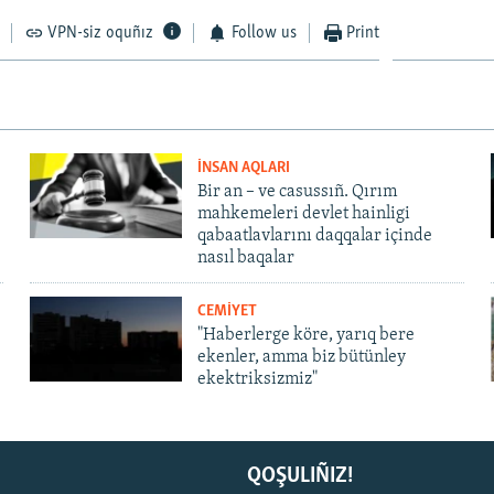
VPN-siz oquñız
Follow us
Print
İNSAN AQLARI
Bir an – ve casussıñ. Qırım
mahkemeleri devlet hainligi
qabaatlavlarını daqqalar içinde
nasıl baqalar
CEMİYET
"Haberlerge köre, yarıq bere
ekenler, amma biz bütünley
ekektriksizmiz"
QOŞULIÑIZ!