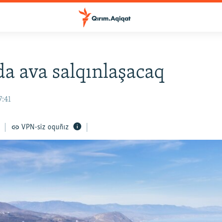
a ava salqınlaşacaq
7:41
VPN-siz oquñız