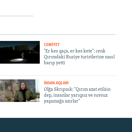
CEMİYET
"Er kes qaça, er kes kete": cenk
Qırımdaki Rusiye turistlerine nasıl
barıp yetti
İNSAN AQLARI
Olğa Skrıpnık: "Qırım azat etilsin
dep, insanlar yarıqsız ve suvsuz
yaşamağa azırlar"