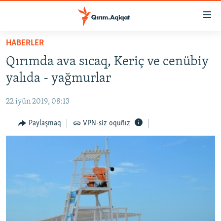
Link
açıqlığı
Esas
HABERLER
mündericege
HABERLER
Qırımda ava sıcaq, Keriç ve cenübiy
qaytmaq
SİYASET
Baş
yalıda - yağmurlar
İQTİSADİYAT
navigatsiyağa
qaytmaq
22 iyün 2019, 08:13
CEMİYET
Qıdıruvğa
MEDENİYET
Paylaşmaq
VPN-siz oquñız
qaytmaq
İNSAN AQLARI
VİDEO
SÜRET
BLOGLAR
FİKİR