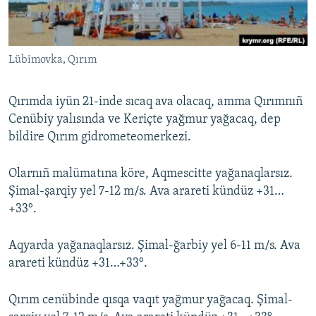
Русский
Українською
Lübimovka, Qırım
QOŞULIÑIZ!
Qırımda iyün 21-inde sıcaq ava olacaq, amma Qırımnıñ
Cenübiy yalısında ve Keriçte yağmur yağacaq, dep
bildire Qırım gidrometeomerkezi.
RFE/RS bütün saytları
Olarnıñ malümatına köre, Aqmescitte yağanaqlarsız.
Şimal-şarqiy yel 7-12 m/s. Ava arareti kündüz +31…
+33°.
Aqyarda yağanaqlarsız. Şimal-ğarbiy yel 6-11 m/s. Ava
arareti kündüz +31…+33°.
Qırım cenübinde qısqa vaqıt yağmur yağacaq. Şimal-