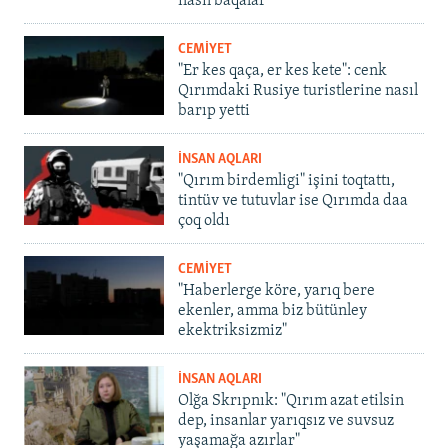
nasıl baqalar
CEMİYET
"Er kes qaça, er kes kete": cenk
Qırımdaki Rusiye turistlerine nasıl
barıp yetti
İNSAN AQLARI
"Qırım birdemligi" işini toqtattı,
tintüv ve tutuvlar ise Qırımda daa
çoq oldı
CEMİYET
"Haberlerge köre, yarıq bere
ekenler, amma biz bütünley
ekektriksizmiz"
İNSAN AQLARI
Olğa Skrıpnık: "Qırım azat etilsin
dep, insanlar yarıqsız ve suvsuz
yaşamağa azırlar"