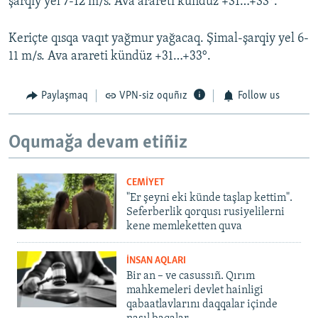
şarqiy yel 7-12 m/s. Ava arareti kündüz +31…+33°.
Keriçte qısqa vaqıt yağmur yağacaq. Şimal-şarqiy yel 6-
11 m/s. Ava arareti kündüz +31…+33°.
Paylaşmaq
VPN-siz oquñız
Follow us
Oqumağa devam etiñiz
CEMİYET
"Er şeyni eki künde taşlap kettim".
Seferberlik qorqusı rusiyelilerni
kene memleketten quva
İNSAN AQLARI
Bir an – ve casussıñ. Qırım
mahkemeleri devlet hainligi
qabaatlavlarını daqqalar içinde