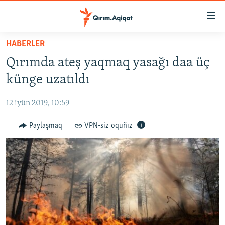
Link
açıqlığı
Esas
HABERLER
mündericege
HABERLER
Qırımda ateş yaqmaq yasağı daa üç
qaytmaq
SİYASET
Baş
künge uzatıldı
İQTİSADİYAT
navigatsiyağa
qaytmaq
12 iyün 2019, 10:59
CEMİYET
Qıdıruvğa
MEDENİYET
Paylaşmaq
VPN-siz oquñız
qaytmaq
İNSAN AQLARI
VİDEO
SÜRET
BLOGLAR
FİKİR