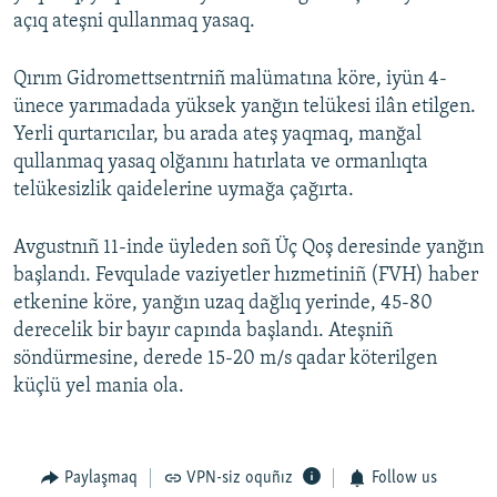
açıq ateşni qullanmaq yasaq.
Qırım Gidromettsentrniñ malümatına köre, iyün 4-
ünece yarımadada yüksek yanğın telükesi ilân etilgen.
Yerli qurtarıcılar, bu arada ateş yaqmaq, manğal
qullanmaq yasaq olğanını hatırlata ve ormanlıqta
telükesizlik qaidelerine uymağa çağırta.
Avgustnıñ 11-inde üyleden soñ Üç Qoş deresinde yanğın
başlandı. Fevqulade vaziyetler hızmetiniñ (FVH) haber
etkenine köre, yanğın uzaq dağlıq yerinde, 45-80
derecelik bir bayır capında başlandı. Ateşniñ
söndürmesine, derede 15-20 m/s qadar köterilgen
küçlü yel mania ola.
Paylaşmaq
VPN-siz oquñız
Follow us