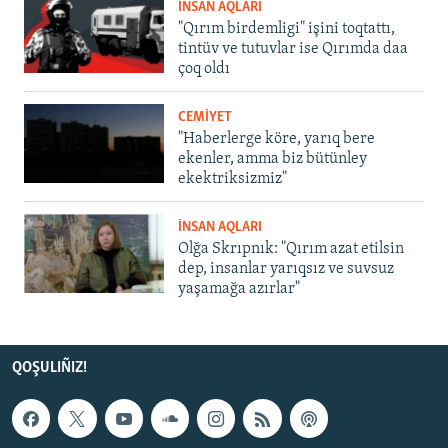
İNSAN AQLARI
"Qırım birdemligi" işini toqtattı,
tintüv ve tutuvlar ise Qırımda daa
çoq oldı
CEMİYET
"Haberlerge köre, yarıq bere
ekenler, amma biz bütünley
ekektriksizmiz"
İNSAN AQLARI
Olğa Skrıpnık: "Qırım azat etilsin
dep, insanlar yarıqsız ve suvsuz
yaşamağa azırlar"
QOŞULIÑIZ!