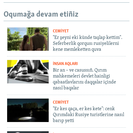
Oqumağa devam etiñiz
CEMİYET
"Er şeyni eki künde taşlap kettim".
Seferberlik qorqusı rusiyelilerni
kene memleketten quva
İNSAN AQLARI
Bir an – ve casussıñ. Qırım
mahkemeleri devlet hainligi
qabaatlavlarını daqqalar içinde
nasıl baqalar
CEMİYET
"Er kes qaça, er kes kete": cenk
Qırımdaki Rusiye turistlerine nasıl
barıp yetti