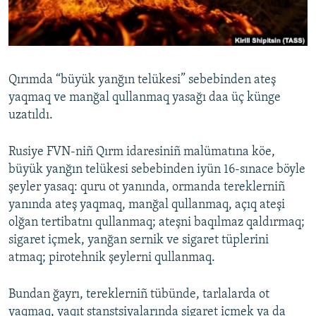
Русский
Українською
Qırımda “büyük yanğın telükesi” sebebinden ateş
QOŞULIÑIZ!
yaqmaq ve manğal qullanmaq yasağı daa üç künge
uzatıldı.
Rusiye FVN-niñ Qırm idaresiniñ malümatına köe,
RFE/RS bütün saytları
büyük yanğın telükesi sebebinden iyün 16-sınace böyle
şeyler yasaq: quru ot yanında, ormanda tereklerniñ
yanında ateş yaqmaq, manğal qullanmaq, açıq ateşi
olğan tertibatnı qullanmaq; ateşni baqılmaz qaldırmaq;
sigaret içmek, yanğan sernik ve sigaret tüplerini
atmaq; pirotehnik şeylerni qullanmaq.
Bundan ğayrı, tereklerniñ tübünde, tarlalarda ot
yaqmaq, yaqıt stanstsiyalarında sigaret içmek ya da