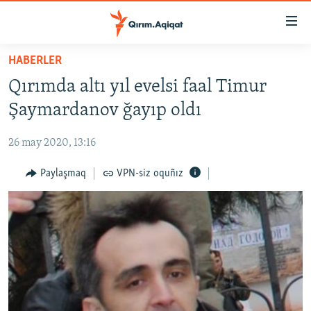
Link
açıqlığı
Esas
HABERLER
mündericege
HABERLER
Qırımda altı yıl evelsi faal Timur
qaytmaq
SİYASET
Baş
Şaymardanov ğayıp oldı
İQTİSADİYAT
navigatsiyağa
qaytmaq
26 may 2020, 13:16
CEMİYET
Qıdıruvğa
MEDENİYET
Paylaşmaq
VPN-siz oquñız
qaytmaq
İNSAN AQLARI
VİDEO
SÜRET
BLOGLAR
FİKİR