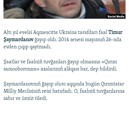
Русский
Українською
Altı yıl evelsi Aqmescitte Ukraina tarafdarı faal
Timur
QOŞULIÑIZ!
Şaymardanov
ğayıp oldı. 2014 senesi mayısnıñ 26-nda
evden çıqıp qaytmadı.
Şaatlar ve faalniñ tuvğanları ğayıp olmasına «Qırım
RFE/RS bütün saytları
samooboronası» azalarınıñ alâqası bar, dep bildirdi.
Şaymardanovnıñ ğayıp oluvı aqqında bugün Qırımtatar
Milliy Meclisiniñ reisi hatırladı. O, faalniñ tuvğanlarına
sabır ve ümüt tiledi.