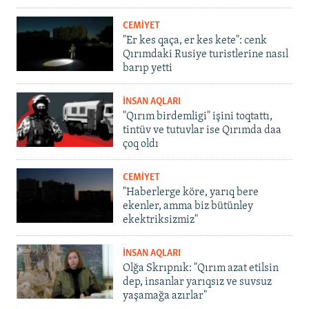
CEMİYET
"Er kes qaça, er kes kete": cenk
Qırımdaki Rusiye turistlerine nasıl
barıp yetti
İNSAN AQLARI
"Qırım birdemligi" işini toqtattı,
tintüv ve tutuvlar ise Qırımda daa
çoq oldı
CEMİYET
"Haberlerge köre, yarıq bere
ekenler, amma biz bütünley
ekektriksizmiz"
İNSAN AQLARI
Olğa Skrıpnık: "Qırım azat etilsin
dep, insanlar yarıqsız ve suvsuz
yaşamağa azırlar"