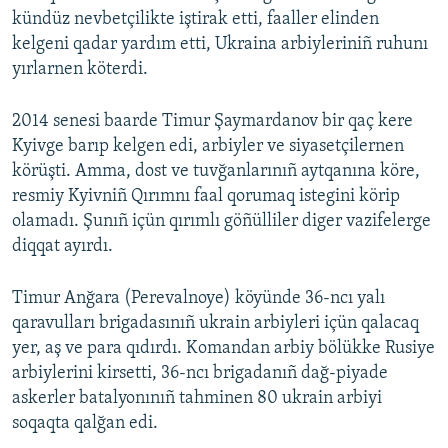
kündüz nevbetçilikte iştirak etti, faaller elinden
kelgeni qadar yardım etti, Ukraina arbiyleriniñ ruhunı
yırlarnen köterdi.
2014 senesi baarde Timur Şaymardanov bir qaç kere
Kyivge barıp kelgen edi, arbiyler ve siyasetçilernen
körüşti. Amma, dost ve tuvğanlarınıñ aytqanına köre,
resmiy Kyivniñ Qırımnı faal qorumaq istegini körip
olamadı. Şunıñ içün qırımlı göñülliler diger vazifelerge
diqqat ayırdı.
Timur Anğara (Perevalnoye) köyünde 36-ncı yalı
qaravulları brigadasınıñ ukrain arbiyleri içün qalacaq
yer, aş ve para qıdırdı. Komandan arbiy bölükke Rusiye
arbiylerini kirsetti, 36-ncı brigadanıñ dağ-piyade
askerler batalyonınıñ tahminen 80 ukrain arbiyi
soqaqta qalğan edi.