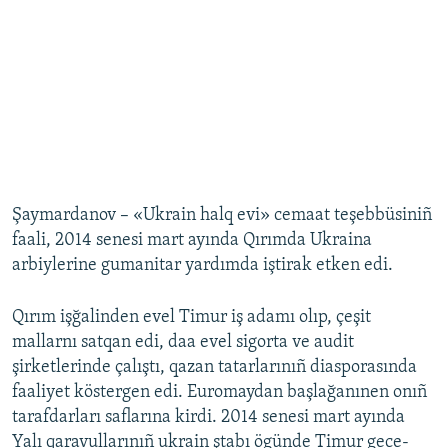
Şaymardanov – «Ukrain halq evi» cemaat teşebbüsiniñ
faali, 2014 senesi mart ayında Qırımda Ukraina
arbiylerine gumanitar yardımda iştirak etken edi.
Qırım işğalinden evel Timur iş adamı olıp, çeşit
mallarnı satqan edi, daa evel sigorta ve audit
şirketlerinde çalıştı, qazan tatarlarınıñ diasporasında
faaliyet köstergen edi. Euromaydan başlağanınen onıñ
tarafdarları saflarına kirdi. 2014 senesi mart ayında
Yalı qaravullarınıñ ukrain ştabı ögünde Timur gece-