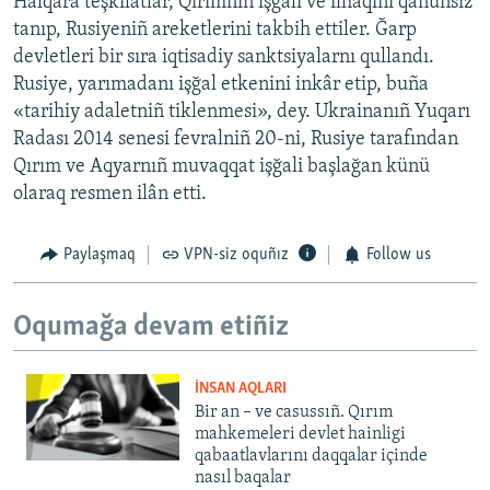
Halqara teşkilâtlar, Qırımnıñ işğali ve ilhaqını qanunsız
tanıp, Rusiyeniñ areketlerini takbih ettiler. Ğarp
devletleri bir sıra iqtisadiy sanktsiyalarnı qullandı.
Rusiye, yarımadanı işğal etkenini inkâr etip, buña
«tarihiy adaletniñ tiklenmesi», dey. Ukrainanıñ Yuqarı
Radası 2014 senesi fevralniñ 20-ni, Rusiye tarafından
Qırım ve Aqyarnıñ muvaqqat işğali başlağan künü
olaraq resmen ilân etti.
Paylaşmaq
VPN-siz oquñız
Follow us
Oqumağa devam etiñiz
İNSAN AQLARI
Bir an – ve casussıñ. Qırım
mahkemeleri devlet hainligi
qabaatlavlarını daqqalar içinde
nasıl baqalar