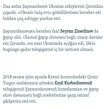
Daa soñra Şaymardanov Ukraina arbiylerini Qırımdan
çıqardı. «Ukrain halq evi» göñüllilerinen beraber eki
biñden çoq arbiyge yardım etti.
Şaymardanovnen beraber faal
Seyran Zinedinov
da
ğayıp oldı. Olarnıñ ğayıp oluvınen bağlı cinaiy davalar
em Qırımda, em esas Ukrainada açılğan edi, lâkin
bugünge qadar tahqiqatnıñ iç bir neticesi olmadı.
2018 senesi iyün ayında Kreml kontrolindeki Qırım
Yuqarı mahkemesi advokat
Emil Kurbedinovnıñ
tahqiqatnıñ Şaymardanovnıñ hırsızlanması ve ğayıp
oluvı davasınen bağlı areketlerine qarşı istinaf
şikâyetini red etti.