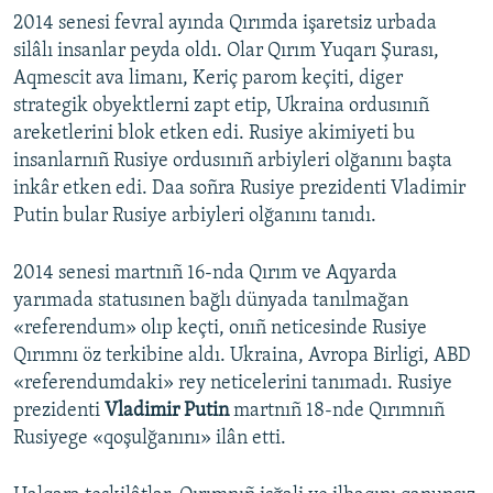
2014 senesi fevral ayında Qırımda işaretsiz urbada
silâlı insanlar peyda oldı. Olar Qırım Yuqarı Şurası,
Aqmescit ava limanı, Keriç parom keçiti, diger
strategik obyektlerni zapt etip, Ukraina ordusınıñ
areketlerini blok etken edi. Rusiye akimiyeti bu
insanlarnıñ Rusiye ordusınıñ arbiyleri olğanını başta
inkâr etken edi. Daa soñra Rusiye prezidenti Vladimir
Putin bular Rusiye arbiyleri olğanını tanıdı.
2014 senesi martnıñ 16-nda Qırım ve Aqyarda
yarımada statusınen bağlı dünyada tanılmağan
«referendum» olıp keçti, onıñ neticesinde Rusiye
Qırımnı öz terkibine aldı. Ukraina, Avropa Birligi, ABD
«referendumdaki» rey neticelerini tanımadı. Rusiye
prezidenti
Vladimir Putin
martnıñ 18-nde Qırımnıñ
Rusiyege «qoşulğanını» ilân etti.