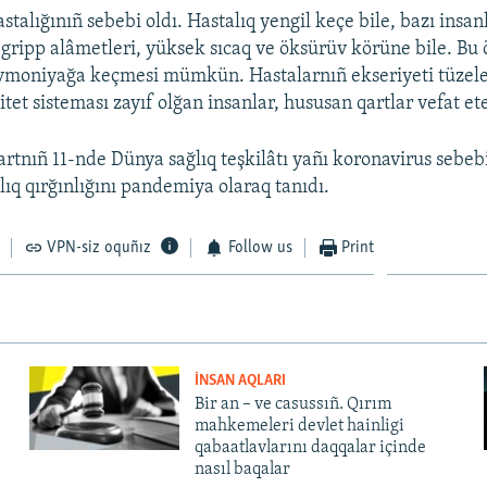
talığınıñ sebebi oldı. Hastalıq yengil keçe bile, bazı insan
gripp alâmetleri, yüksek sıcaq ve öksürüv körüne bile. Bu
vmoniyağa keçmesi mümkün. Hastalarnıñ ekseriyeti tüzele
et sisteması zayıf olğan insanlar, hususan qartlar vefat et
rtnıñ 11-nde Dünya sağlıq teşkilâtı yañı koronavirus sebe
lıq qırğınlığını pandemiya olaraq tanıdı.
VPN-siz oquñız
Follow us
Print
İNSAN AQLARI
Bir an – ve casussıñ. Qırım
mahkemeleri devlet hainligi
qabaatlavlarını daqqalar içinde
nasıl baqalar