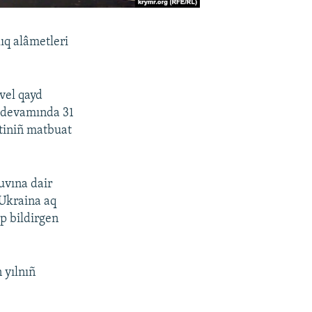
ıq alâmetleri
vel qayd
t devamında 31
etiniñ matbuat
uvına dair
 Ukraina aq
ep bildirgen
 yılnıñ