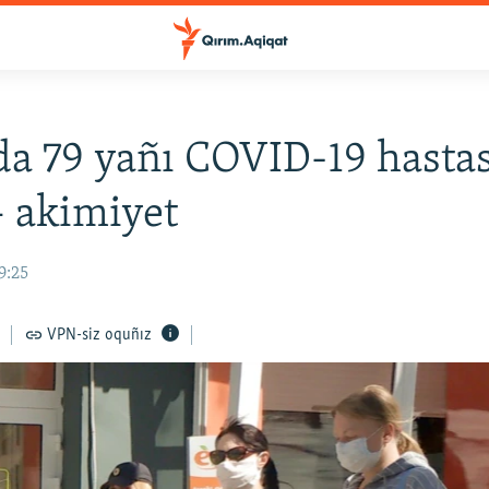
a 79 yañı COVID-19 hastas
 – akimiyet
9:25
VPN-siz oquñız