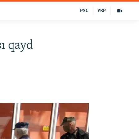
РУС
УКР
ı qayd