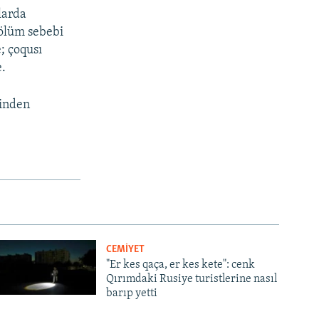
larda
 ölüm sebebi
; çoqusı
e.
binden
CEMİYET
"Er kes qaça, er kes kete": cenk
Qırımdaki Rusiye turistlerine nasıl
barıp yetti