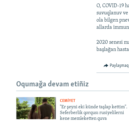
O, COVID-19 has
suvuqlanuv ve 
ola bilgen pne
allarda immunit
2020 senesi ma
başlağan hasta
Paylaşmaq
Oqumağa devam etiñiz
CEMİYET
"Er şeyni eki künde taşlap kettim".
Seferberlik qorqusı rusiyelilerni
kene memleketten quva