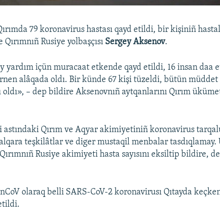
rımda 79 koronavirus hastası qayd etildi, bir kişiniñ hastal
re Qırımnıñ Rusiye yolbaşçısı
Sergey Aksenov
.
iy yardım içün muracaat etkende qayd etildi, 16 insan daa e
arnen alâqada oldı. Bir künde 67 kişi tüzeldi, bütün müdde
ı oldı», – dep bildire Aksenovnıñ aytqanlarını Qırım üküm
i astındaki Qırım ve Aqyar akimiyetiniñ koronavirus tarqal
 halqara teşkilâtlar ve diger mustaqil menbalar tasdıqlamay.
 Qırımnıñ Rusiye akimiyeti hasta sayısını eksiltip bildire, d
nCoV olaraq belli SARS-CoV-2 koronavirusı Qıtayda keçken
tildi.