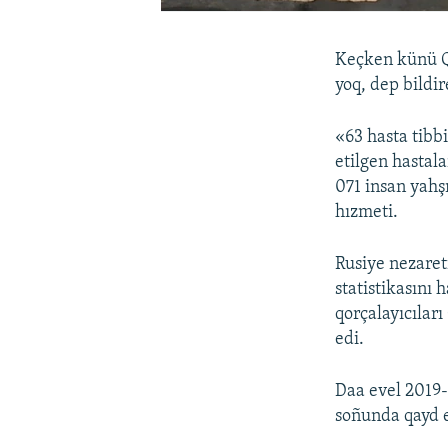
Keçken künü Qı
yoq, dep bildi
«63 hasta tibb
etilgen hastal
071 insan yahş
hızmeti.
Rusiye nezaret
statistikasını
qorçalayıcıları
edi.
Daa evel 2019-
soñunda qayd e