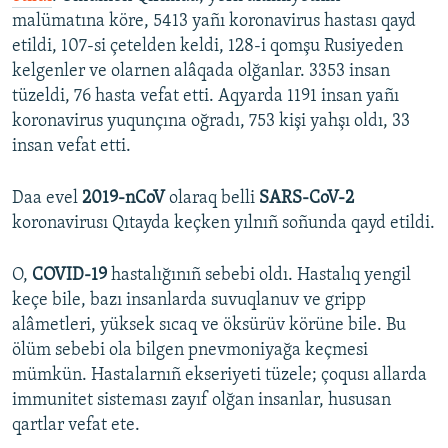
malümatına köre, 5413 yañı koronavirus hastası qayd
etildi, 107-si çetelden keldi, 128-i qomşu Rusiyeden
kelgenler ve olarnen alâqada olğanlar. 3353 insan
tüzeldi, 76 hasta vefat etti. Aqyarda 1191 insan yañı
koronavirus yuqunçına oğradı, 753 kişi yahşı oldı, 33
insan vefat etti.
Daa evel
2019-nCoV
olaraq belli
SARS-CoV-2
koronavirusı Qıtayda keçken yılnıñ soñunda qayd etildi.
O,
COVID-19
hastalığınıñ sebebi oldı. Hastalıq yengil
keçe bile, bazı insanlarda suvuqlanuv ve gripp
alâmetleri, yüksek sıcaq ve öksürüv körüne bile. Bu
ölüm sebebi ola bilgen pnevmoniyağa keçmesi
mümkün. Hastalarnıñ ekseriyeti tüzele; çoqusı allarda
immunitet sisteması zayıf olğan insanlar, hususan
qartlar vefat ete.