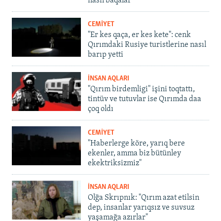
nasıl baqalar
CEMİYET
"Er kes qaça, er kes kete": cenk
Qırımdaki Rusiye turistlerine nasıl
barıp yetti
İNSAN AQLARI
"Qırım birdemligi" işini toqtattı,
tintüv ve tutuvlar ise Qırımda daa
çoq oldı
CEMİYET
"Haberlerge köre, yarıq bere
ekenler, amma biz bütünley
ekektriksizmiz"
İNSAN AQLARI
Olğa Skrıpnık: "Qırım azat etilsin
dep, insanlar yarıqsız ve suvsuz
yaşamağa azırlar"