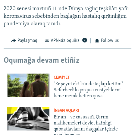
2020 senesi martnıñ 11-nde Dünya sağlıq teşkilâtı yañı
koronavirus sebebinden başlağan hastalıq qırğınlığını
pandemiya olaraq tanıdı.
Paylaşmaq
VPN-siz oquñız
Follow us
Oqumağa devam etiñiz
CEMİYET
"Er şeyni eki künde taşlap kettim".
Seferberlik qorqusı rusiyelilerni
kene memleketten quva
İNSAN AQLARI
Bir an – ve casussıñ. Qırım
mahkemeleri devlet hainligi
qabaatlavlarını daqqalar içinde