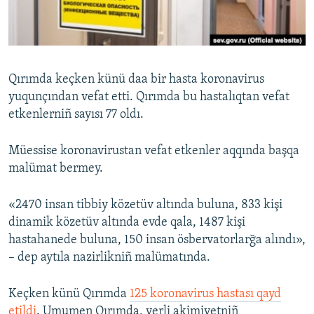
Русский
Українською
Qırımda keçken künü daa bir hasta koronavirus
QOŞULIÑIZ!
yuqunçından vefat etti. Qırımda bu hastalıqtan vefat
etkenlerniñ sayısı 77 oldı.
Müessise koronavirustan vefat etkenler aqqında başqa
RFE/RS bütün saytları
malümat bermey.
«2470 insan tibbiy közetüv altında buluna, 833 kişi
dinamik közetüv altında evde qala, 1487 kişi
hastahanede buluna, 150 insan ösbervatorlarğa alındı»,
– dep aytıla nazirlikniñ malümatında.
Keçken künü Qırımda
125 koronavirus hastası qayd
etildi
. Umumen Qırımda, yerli akimiyetniñ