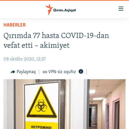
Link
açıqlığı
Esas
HABERLER
mündericege
HABERLER
Qırımda 77 hasta COVID-19-dan
qaytmaq
SİYASET
Baş
vefat etti – akimiyet
İQTİSADİYAT
navigatsiyağa
qaytmaq
08 oktâbr 2020, 12:27
CEMİYET
Qıdıruvğa
MEDENİYET
Paylaşmaq
VPN-siz oquñız
qaytmaq
İNSAN AQLARI
VİDEO
SÜRET
BLOGLAR
FİKİR