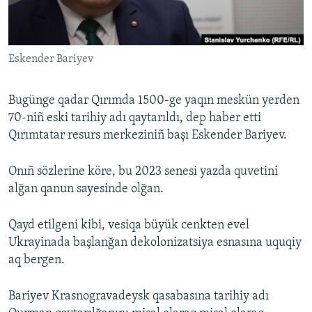
Русский
Українською
Eskender Bariyev
QOŞULIÑIZ!
Bugünge qadar Qırımda 1500-ge yaqın meskün yerden
70-niñ eski tarihiy adı qaytarıldı, dep haber etti
Qırımtatar resurs merkeziniñ başı Eskender Bariyev.
RFE/RS bütün saytları
Onıñ sözlerine köre, bu 2023 senesi yazda quvetini
alğan qanun sayesinde olğan.
Qayd etilgeni kibi, vesiqa büyük cenkten evel
Ukrayinada başlanğan dekolonizatsiya esnasına uquqiy
aq bergen.
Bariyev Krasnogravadeysk qasabasına tarihiy adı