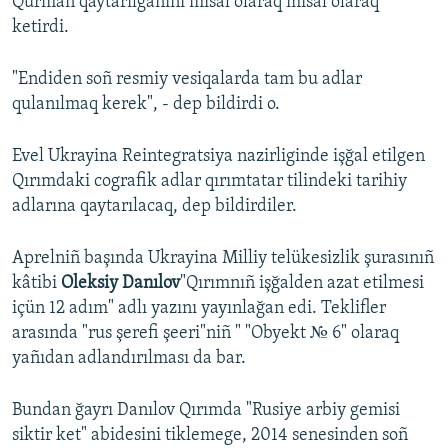
Qurman qaytarılğanını misal olaraq misal olaraq
ketirdi.
"Endiden soñ resmiy vesiqalarda tam bu adlar
qulanılmaq kerek", - dep bildirdi o.
Evel Ukrayina Reintegratsiya nazirliginde işğal etilgen
Qırımdaki cografik adlar qırımtatar tilindeki tarihiy
adlarına qaytarılacaq, dep bildirdiler.
Aprelniñ başında Ukrayina Milliy telükesizlik şurasınıñ
kâtibi
Oleksiy Danılov
"Qırımnıñ işğalden azat etilmesi
içün 12 adım" adlı yazını yayınlağan edi. Teklifler
arasında "rus şerefi şeeri"niñ " "Obyekt № 6" olaraq
yañıdan adlandırılması da bar.
Bundan ğayrı Danılov Qırımda "Rusiye arbiy gemisi
siktir ket" abidesini tiklemege, 2014 senesinden soñ