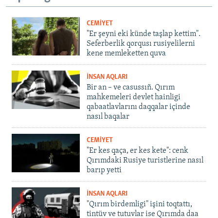
CEMİYET
"Er şeyni eki künde taşlap kettim".
Seferberlik qorqusı rusiyelilerni
kene memleketten quva
İNSAN AQLARI
Bir an – ve casussıñ. Qırım
mahkemeleri devlet hainligi
qabaatlavlarını daqqalar içinde
nasıl baqalar
CEMİYET
"Er kes qaça, er kes kete": cenk
Qırımdaki Rusiye turistlerine nasıl
barıp yetti
İNSAN AQLARI
"Qırım birdemligi" işini toqtattı,
tintüv ve tutuvlar ise Qırımda daa