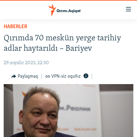
Link
açıqlığı
Esas
HABERLER
mündericege
HABERLER
Qırımda 70 meskün yerge tarihiy
qaytmaq
SİYASET
Baş
adlar haytarıldı – Bariyev
İQTİSADİYAT
navigatsiyağa
qaytmaq
29 noyabr 2023, 22:30
CEMİYET
Qıdıruvğa
MEDENİYET
Paylaşmaq
VPN-siz oquñız
qaytmaq
İNSAN AQLARI
VİDEO
SÜRET
BLOGLAR
FİKİR