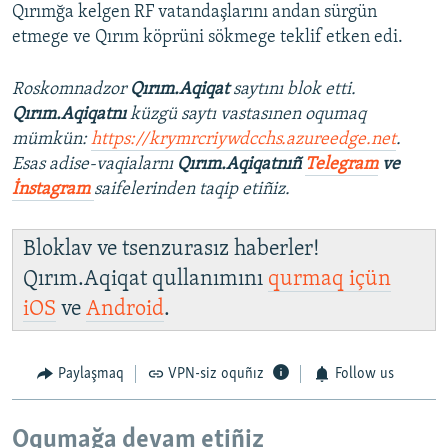
Qırımğa kelgen RF vatandaşlarını andan sürgün
etmege ve Qırım köprüni sökmege teklif etken edi.
Roskomnadzor
Qırım.Aqiqat
saytını blok etti.
Qırım.Aqiqatnı
küzgü saytı vastasınen oqumaq
mümkün:
https://krymrcriywdcchs.azureedge.net
.
Esas adise-vaqialarnı
Qırım.Aqiqatnıñ
Telegram
ve
İnstagram
saifelerinden taqip etiñiz.
Bloklav ve tsenzurasız haberler!
Qırım.Aqiqat qullanımını
qurmaq içün
iOS
ve
Android
.
Paylaşmaq
VPN-siz oquñız
Follow us
Oqumağa devam etiñiz