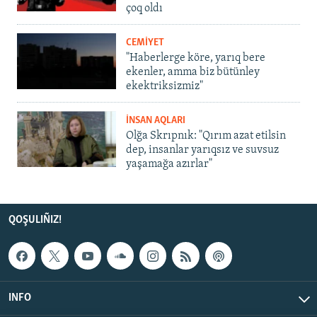
çoq oldı
CEMİYET
"Haberlerge köre, yarıq bere
ekenler, amma biz bütünley
ekektriksizmiz"
İNSAN AQLARI
Olğa Skrıpnık: "Qırım azat etilsin
dep, insanlar yarıqsız ve suvsuz
yaşamağa azırlar"
QOŞULIÑIZ!
INFO