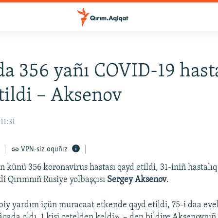
a 356 yañı COVID-19 hast
tildi – Aksenov
11:31
VPN-siz oquñız
 künü 356 koronavirus hastası qayd etildi, 31-iniñ hastalıq
di Qırımnıñ Rusiye yolbaşçısı
Sergey Aksenov
.
biy yardım içün muracaat etkende qayd etildi, 75-i daa evel
qada oldı, 1 kişi çetelden keldi», – dep bildire Aksenovnıñ