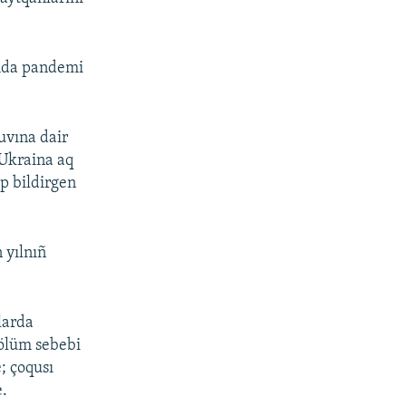
ımda pandemi
uvına dair
 Ukraina aq
ep bildirgen
 yılnıñ
larda
 ölüm sebebi
; çoqusı
e.