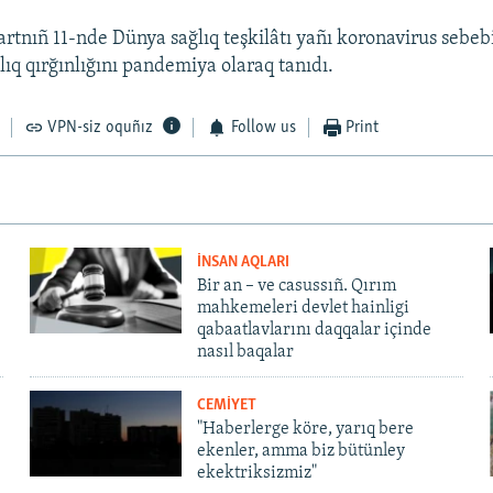
rtnıñ 11-nde Dünya sağlıq teşkilâtı yañı koronavirus sebe
lıq qırğınlığını pandemiya olaraq tanıdı.
VPN-siz oquñız
Follow us
Print
İNSAN AQLARI
Bir an – ve casussıñ. Qırım
mahkemeleri devlet hainligi
qabaatlavlarını daqqalar içinde
nasıl baqalar
CEMİYET
"Haberlerge köre, yarıq bere
ekenler, amma biz bütünley
ekektriksizmiz"