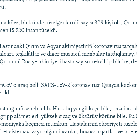
ti.
a köre, bir künde tüzelgenlerniñ sayısı 309 kişi ola, Qır
en 15 920 insan tüzeldi.
i astındaki Qırım ve Aqyar akimiyetiniñ koronavirus tarqal
 halqara teşkilâtlar ve diger mustaqil menbalar tasdıqlamay.
 Qırımnıñ Rusiye akimiyeti hasta sayısını eksiltip bildire, d
nCoV olaraq belli SARS-CoV-2 koronavirusı Qıtayda keçken
tildi.
talığınıñ sebebi oldı. Hastalıq yengil keçe bile, bazı insan
gripp alâmetleri, yüksek sıcaq ve öksürüv körüne bile. Bu
vmoniyağa keçmesi mümkün. Hastalarnıñ ekseriyeti tüzele
et sisteması zayıf olğan insanlar, hususan qartlar vefat et