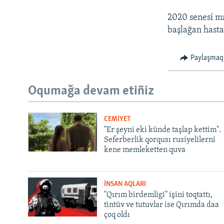
2020 senesi ma
başlağan hasta
Paylaşmaq
Oqumağa devam etiñiz
CEMİYET
"Er şeyni eki künde taşlap kettim".
Seferberlik qorqusı rusiyelilerni
kene memleketten quva
İNSAN AQLARI
"Qırım birdemligi" işini toqtattı,
tintüv ve tutuvlar ise Qırımda daa
çoq oldı