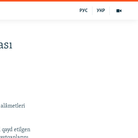
РУС
УКР
ası
 alâmetleri
 qayd etilgen
 aytqanlarını