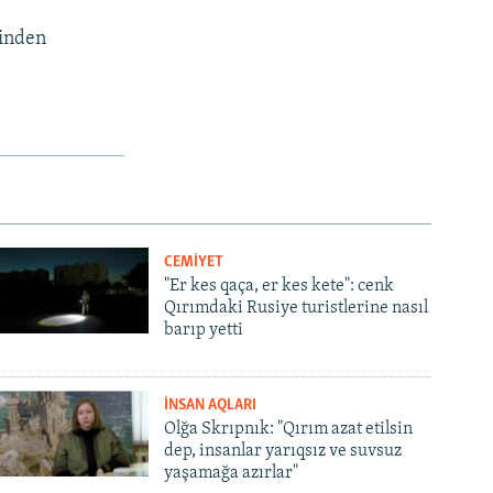
binden
CEMİYET
"Er kes qaça, er kes kete": cenk
Qırımdaki Rusiye turistlerine nasıl
barıp yetti
İNSAN AQLARI
Olğa Skrıpnık: "Qırım azat etilsin
dep, insanlar yarıqsız ve suvsuz
yaşamağa azırlar"