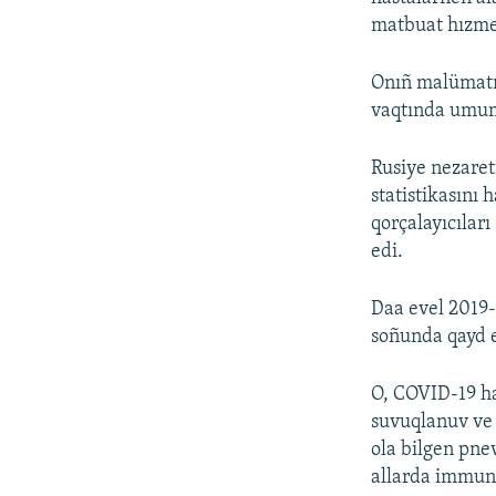
matbuat hızme
Onıñ malümatın
vaqtında umum
Rusiye nezaret
statistikasını
qorçalayıcıları
edi.
Daa evel 2019-
soñunda qayd e
O, COVID-19 has
suvuqlanuv ve 
ola bilgen pne
allarda immunit