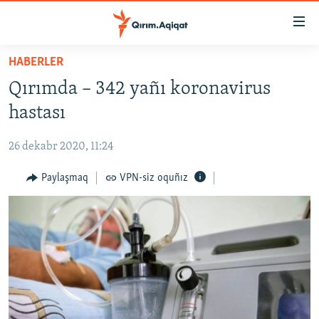
Link
açıqlığı
Esas
HABERLER
mündericege
HABERLER
Qırımda – 342 yañı koronavirus
qaytmaq
SİYASET
Baş
hastası
İQTİSADİYAT
navigatsiyağa
qaytmaq
26 dekabr 2020, 11:24
CEMİYET
Qıdıruvğa
MEDENİYET
Paylaşmaq
VPN-siz oquñız
qaytmaq
İNSAN AQLARI
VİDEO
SÜRET
BLOGLAR
FİKİR