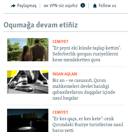
Paylaşmaq
VPN-siz oquñız
Follow us
Oqumağa devam etiñiz
CEMİYET
"Er şeyni eki künde taşlap kettim".
Seferberlik qorqusı rusiyelilerni
kene memleketten quva
İNSAN AQLARI
Bir an – ve casussıñ. Qırım
mahkemeleri devlet hainligi
qabaatlavlarını daqqalar içinde
nasıl baqalar
CEMİYET
"Er kes qaça, er kes kete": cenk
Qırımdaki Rusiye turistlerine nasıl
barıp yetti