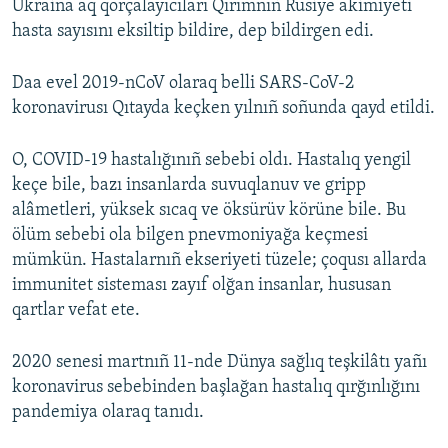
Ukraina aq qorçalayıcıları Qırımnıñ Rusiye akimiyeti
hasta sayısını eksiltip bildire, dep bildirgen edi.
Daa evel 2019-nCoV olaraq belli SARS-CoV-2
koronavirusı Qıtayda keçken yılnıñ soñunda qayd etildi.
O, COVID-19 hastalığınıñ sebebi oldı. Hastalıq yengil
keçe bile, bazı insanlarda suvuqlanuv ve gripp
alâmetleri, yüksek sıcaq ve öksürüv körüne bile. Bu
ölüm sebebi ola bilgen pnevmoniyağa keçmesi
mümkün. Hastalarnıñ ekseriyeti tüzele; çoqusı allarda
immunitet sisteması zayıf olğan insanlar, hususan
qartlar vefat ete.
2020 senesi martnıñ 11-nde Dünya sağlıq teşkilâtı yañı
koronavirus sebebinden başlağan hastalıq qırğınlığını
pandemiya olaraq tanıdı.