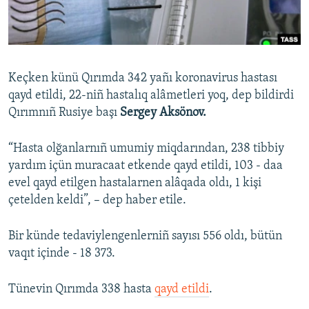
Русский
Українською
Keçken künü Qırımda 342 yañı koronavirus hastası
QOŞULIÑIZ!
qayd etildi, 22-niñ hastalıq alâmetleri yoq, dep bildirdi
Qırımnıñ Rusiye başı
Sergey Aksönov.
“Hasta olğanlarnıñ umumiy miqdarından, 238 tibbiy
RFE/RS bütün saytları
yardım içün muracaat etkende qayd etildi, 103 - daa
evel qayd etilgen hastalarnen alâqada oldı, 1 kişi
çetelden keldi”, – dep haber etile.
Bir künde tedaviylengenlerniñ sayısı 556 oldı, bütün
vaqıt içinde - 18 373.
Tünevin Qırımda 338 hasta
qayd etildi
.