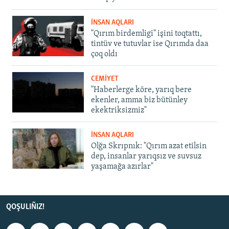
İNSAN AQLARI
"Qırım birdemligi" işini toqtattı,
tintüv ve tutuvlar ise Qırımda daa
çoq oldı
CEMİYET
"Haberlerge köre, yarıq bere
ekenler, amma biz bütünley
ekektriksizmiz"
İNSAN AQLARI
Olğa Skrıpnık: "Qırım azat etilsin
dep, insanlar yarıqsız ve suvsuz
yaşamağa azırlar"
QOŞULIÑIZ!