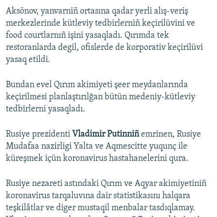
Aksönov, yanvarniñ ortasına qadar yerli alış-veriş
merkezlerinde kütleviy tedbirlerniñ keçirilüvini ve
food courtlarnıñ işini yasaqladı. Qırımda tek
restoranlarda degil, ofislerde de korporativ keçirilüvi
yasaq etildi.
Bundan evel Qırım akimiyeti şeer meydanlarında
keçirilmesi planlaştırılğan bütün medeniy-kütleviy
tedbirlerni yasaqladı.
Rusiye prezidenti
Vladimir Putinniñ
emrinen, Rusiye
Mudafaa nazirligi Yalta ve Aqmescitte yuqunç ile
küreşmek içün koronavirus hastahanelerini qura.
Rusiye nezareti astındaki Qırım ve Aqyar akimiyetiniñ
koronavirus tarqaluvına dair statistikasını halqara
teşkilâtlar ve diger mustaqil menbalar tasdıqlamay.