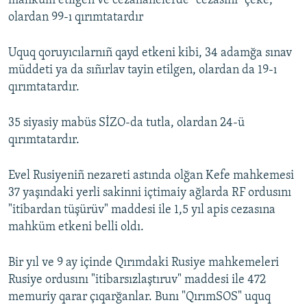
mahküm etilgen ve cezahanelerde "cezasını" çeke,
olardan 99-ı qırımtatardır
Русский
Українською
Uquq qoruyıcılarnıñ qayd etkeni kibi, 34 adamğa sınav
müddeti ya da sıñırlav tayin etilgen, olardan da 19-ı
QOŞULIÑIZ!
qırımtatardır.
35 siyasiy mabüs SİZO-da tutla, olardan 24-ü
qırımtatardır.
RFE/RS bütün saytları
Evel Rusiyeniñ nezareti astında olğan Kefe mahkemesi
37 yaşındaki yerli sakinni içtimaiy ağlarda RF ordusını
"itibardan tüşürüv" maddesi ile 1,5 yıl apis cezasına
mahküm etkeni belli oldı.
Bir yıl ve 9 ay içinde Qırımdaki Rusiye mahkemeleri
Rusiye ordusını "itibarsızlaştıruv" maddesi ile 472
memuriy qarar çıqarğanlar. Bunı "QırımSOS" uquq