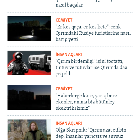
nasıl baqalar
CEMİYET
"Er kes qaça, er kes kete": cenk
Qırımdaki Rusiye turistlerine nasıl
barıp yetti
İNSAN AQLARI
"Qırım birdemligi" işini toqtattı,
tintüv ve tutuvlar ise Qırımda daa
çoq oldı
CEMİYET
"Haberlerge köre, yarıq bere
ekenler, amma biz bütünley
ekektriksizmiz"
İNSAN AQLARI
Olğa Skrıpnık: "Qırım azat etilsin
dep, insanlar yarıqsız ve suvsuz