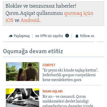
Bloklav ve tsenzurasız haberler!
Qırım.Aqiqat qullanımını
qurmaq içün
iOS
ve
Android
.
Paylaşmaq
VPN-siz oquñız
Follow us
Oqumağa devam etiñiz
CEMİYET
"Er şeyni eki künde taşlap kettim".
Seferberlik qorqusı rusiyelilerni
kene memleketten quva
İNSAN AQLARI
Bir an – ve casussıñ. Qırım
mahkemeleri devlet hainligi
qabaatlavlarını daqqalar içinde