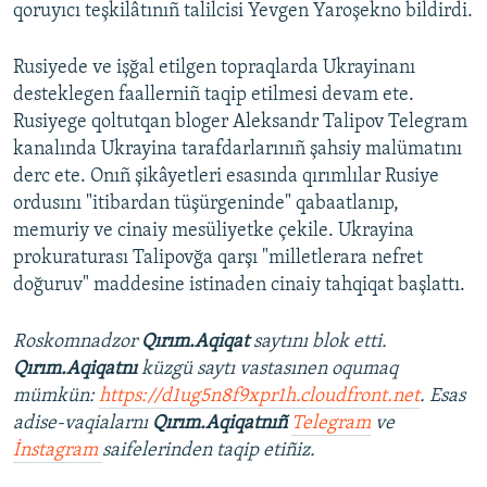
qoruyıcı teşkilâtınıñ talilcisi Yevgen Yaroşekno bildirdi.
Rusiyede ve işğal etilgen topraqlarda Ukrayinanı
desteklegen faallerniñ taqip etilmesi devam ete.
Rusiyege qoltutqan bloger Aleksandr Talipov Telegram
kanalında Ukrayina tarafdarlarınıñ şahsiy malümatını
derc ete. Onıñ şikâyetleri esasında qırımlılar Rusiye
ordusını "itibardan tüşürgeninde" qabaatlanıp,
memuriy ve cinaiy mesüliyetke çekile. Ukrayina
prokuraturası Talipovğa qarşı "milletlerara nefret
doğuruv" maddesine istinaden cinaiy tahqiqat başlattı.
Roskomnadzor
Qırım.Aqiqat
saytını blok etti.
Qırım.Aqiqatnı
küzgü saytı vastasınen oqumaq
mümkün:
https://d1ug5n8f9xpr1h.cloudfront.net
. Esas
adise-vaqialarnı
Qırım.Aqiqatnıñ
Telegram
ve
İnstagram
saifelerinden taqip etiñiz.