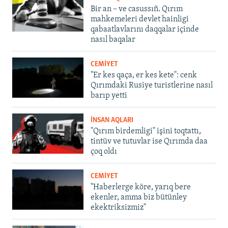
Bir an – ve casussıñ. Qırım
mahkemeleri devlet hainligi
qabaatlavlarını daqqalar içinde
nasıl baqalar
CEMİYET
"Er kes qaça, er kes kete": cenk
Qırımdaki Rusiye turistlerine nasıl
barıp yetti
İNSAN AQLARI
"Qırım birdemligi" işini toqtattı,
tintüv ve tutuvlar ise Qırımda daa
çoq oldı
CEMİYET
"Haberlerge köre, yarıq bere
ekenler, amma biz bütünley
ekektriksizmiz"