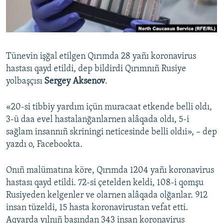
Русский
Українською
Tünevin işğal etilgen Qırımda 28 yañı koronavirus
QOŞULIÑIZ!
hastası qayd etildi, dep bildirdi Qırımnıñ Rusiye
yolbaşçısı
Sergey Aksenov
.
«20-si tibbiy yardım içün muracaat etkende belli oldı,
RFE/RS bütün saytları
3-ü daa evel hastalanğanlarnen alâqada oldı, 5-i
sağlam insannıñ skriningi neticesinde belli oldıi», – dep
yazdı o, Facebookta.
Onıñ malümatına köre, Qırımda 1204 yañı koronavirus
hastası qayd etildi. 72-si çetelden keldi, 108-i qomşu
Rusiyeden kelgenler ve olarnen alâqada olğanlar. 912
insan tüzeldi, 15 hasta koronavirustan vefat etti.
Aqyarda yılnıñ başından 343 insan koronavirus