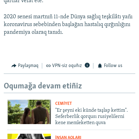
qartlar vefat ete.
2020 senesi martnıñ 11-nde Dünya sağlıq teşkilâtı yañı
koronavirus sebebinden başlağan hastalıq qırğınlığını
pandemiya olaraq tanıdı.
Paylaşmaq
VPN-siz oquñız
Follow us
Oqumağa devam etiñiz
CEMİYET
"Er şeyni eki künde taşlap kettim".
Seferberlik qorqusı rusiyelilerni
kene memleketten quva
İNSAN AQLARI