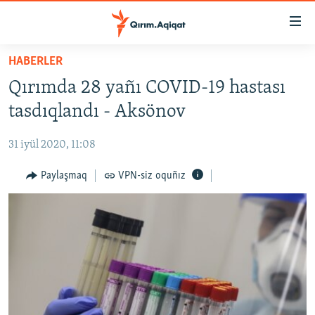
Link
açıqlığı
Esas
HABERLER
mündericege
HABERLER
Qırımda 28 yañı COVID-19 hastası
qaytmaq
SİYASET
Baş
tasdıqlandı - Aksönov
İQTİSADİYAT
navigatsiyağa
qaytmaq
31 iyül 2020, 11:08
CEMİYET
Qıdıruvğa
MEDENİYET
Paylaşmaq
VPN-siz oquñız
qaytmaq
İNSAN AQLARI
VİDEO
SÜRET
BLOGLAR
FİKİR