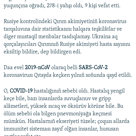
yuqunçına oğradı, 278-i yahşı oldı, 9 kişi vefat etti.
Rusiye kontrolindeki Qırım akimiyetiniñ koronavirus
tarqaluvına dair statistikasını halqara teşkilâtlar ve
diger mustaqil menbalar tasdıqlamay. Ukraina aq
qorçalayıcıları Qırımnıñ Rusiye akimiyeti hasta sayısını
eksiltip bildire, dep bildirgen edi.
Daa evel
2019-nCoV
olaraq belli
SARS-CoV-2
koronavirusı Qıtayda keçken yılnıñ soñunda qayd etildi.
O,
COVID-19
hastalığınıñ sebebi oldı. Hastalıq yengil
keçe bile, bazı insanlarda suvuqlanuv ve gripp
alâmetleri, yüksek sıcaq ve öksürüv körüne bile. Bu
ölüm sebebi ola bilgen pnevmoniyağa keçmesi
mümkün. Hastalarnıñ ekseriyeti tüzele; çoqusı allarda
immunitet sisteması zayıf olğan insanlar, hususan