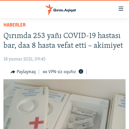
Link
açıqlığı
Esas
HABERLER
mündericege
HABERLER
Qırımda 253 yañı COVID-19 hastası
qaytmaq
SİYASET
Baş
bar, daa 8 hasta vefat etti – akimiyet
İQTİSADİYAT
navigatsiyağa
qaytmaq
18 yanvar 2021, 09:45
CEMİYET
Qıdıruvğa
MEDENİYET
Paylaşmaq
VPN-siz oquñız
qaytmaq
İNSAN AQLARI
VİDEO
SÜRET
BLOGLAR
FİKİR