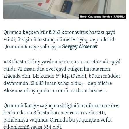
Русский
Українською
Qırımda keçken künü 253 koronavirus hastası qayd
QOŞULIÑIZ!
etildi, 9 kişiniñ hastalıq alâmetleri yoq, dep bildirdi
Qırımnıñ Rusiye yolbaşçısı
Sergey Aksenov
.
«181 hasta tibbiy yardım içün muracaat etkende qayd
RFE/RS bütün saytları
etildi, 72 insan daa evel qayd etilgen hastalarnen
alâqada oldı. Bir künde 69 kişi tüzeldi, bütün müddet
devamında 23 685 insan yahşı oldı», – dep bildire
Aksenovnıñ aytqanlarını onıñ matbuat hızmeti.
Qırımnıñ Rusiye sağlıq nazirliginiñ malümatına köre,
keçken künü 8 hasta koronavirustan vefat etti,
pandemiya vaqtında Qırımda bu yuqunçtan vefat
etkenlerniñ sayısı 654 oldı.