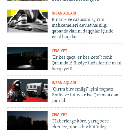
İNSAN AQLARI
Bir an – ve casussıñ. Qırım
mahkemeleri devlet hainligi
qabaatlavlarını daqqalar içinde
nasıl baqalar
CEMİYET
"Er kes qaça, er kes kete": cenk
Qırımdaki Rusiye turistlerine nasıl
barıp yetti
İNSAN AQLARI
"Qırım birdemligi" işini toqtattı,
tintüv ve tutuvlar ise Qırımda daa
çoq oldı
CEMİYET
"Haberlerge köre, yarıq bere
ekenler, amma biz bütünley