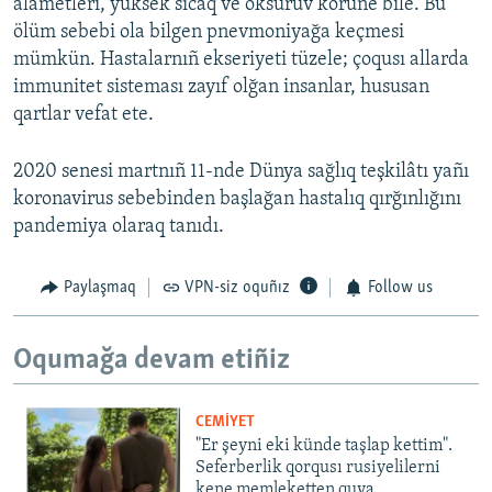
alâmetleri, yüksek sıcaq ve öksürüv körüne bile. Bu
ölüm sebebi ola bilgen pnevmoniyağa keçmesi
mümkün. Hastalarnıñ ekseriyeti tüzele; çoqusı allarda
immunitet sisteması zayıf olğan insanlar, hususan
qartlar vefat ete.
2020 senesi martnıñ 11-nde Dünya sağlıq teşkilâtı yañı
koronavirus sebebinden başlağan hastalıq qırğınlığını
pandemiya olaraq tanıdı.
Paylaşmaq
VPN-siz oquñız
Follow us
Oqumağa devam etiñiz
CEMİYET
"Er şeyni eki künde taşlap kettim".
Seferberlik qorqusı rusiyelilerni
kene memleketten quva