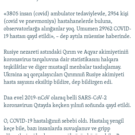
«3805 insan (covid) ambulator tedaviylevde, 2954 kişi
(covid ve pnevmoniya) hastahanelerde buluna,
observatorlarğa alınğanlar yoq. Umumen 29762 COVID-
19 hastası qayd etildi», – dep aytıla müessise haberinde.
Rusiye nezareti astındaki Qırım ve Aqyar akimiyetiniñ
koronavirus tarqaluvına dair statistikasını halqara
teşkilâtlar ve diger mustaqil menbalar tasdıqlamay.
Ukraina aq qorçalayıcıları Qırımnıñ Rusiye akimiyeti
hasta sayısını eksiltip bildire, dep bildirgen edi.
Daa evel 2019-nCoV olaraq belli SARS-CoV-2
koronavirusı Qıtayda keçken yılnıñ soñunda qayd etildi.
O, COVID-19 hastalığınıñ sebebi oldı. Hastalıq yengil
keçe bile, bazı insanlarda suvuqlanuv ve gripp