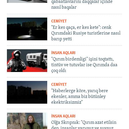
qabaatlavlarını daqqalar içinde
nasıl baqalar
CEMİYET
"Er kes qaça, er kes kete": cenk
Qırımdaki Rusiye turistlerine nasıl
barıp yetti
İNSAN AQLARI
"Qırım birdemligi" işini toqtattı,
tintüv ve tutuvlar ise Qırımda daa
çoq oldı
CEMİYET
"Haberlerge köre, yarıq bere
ekenler, amma biz bütünley
ekektriksizmiz"
İNSAN AQLARI
Olğa Skrıpnık: "Qırım azat etilsin
dep, insanlar yarıqsız ve suvsuz