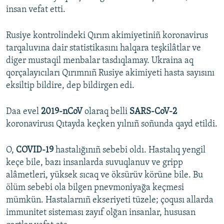
insan vefat etti.
Rusiye kontrolindeki Qırım akimiyetiniñ koronavirus
tarqaluvına dair statistikasını halqara teşkilâtlar ve
diger mustaqil menbalar tasdıqlamay. Ukraina aq
qorçalayıcıları Qırımnıñ Rusiye akimiyeti hasta sayısını
eksiltip bildire, dep bildirgen edi.
Daa evel
2019-nCoV
olaraq belli
SARS-CoV-2
koronavirusı Qıtayda keçken yılnıñ soñunda qayd etildi.
O,
COVID-19
hastalığınıñ sebebi oldı. Hastalıq yengil
keçe bile, bazı insanlarda suvuqlanuv ve gripp
alâmetleri, yüksek sıcaq ve öksürüv körüne bile. Bu
ölüm sebebi ola bilgen pnevmoniyağa keçmesi
mümkün. Hastalarnıñ ekseriyeti tüzele; çoqusı allarda
immunitet sisteması zayıf olğan insanlar, hususan