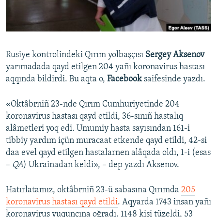
Русский
Українською
Rusiye kontrolindeki Qırım yolbaşçısı
Sergey Aksenov
QOŞULIÑIZ!
yarımadada qayd etilgen 204 yañı koronavirus hastası
aqqında bildirdi. Bu aqta o,
Facebook
saifesinde yazdı.
«Oktâbrniñ 23-nde Qırım Cumhuriyetinde 204
RFE/RS bütün saytları
koronavirus hastası qayd etildi, 36-sınıñ hastalıq
alâmetleri yoq edi. Umumiy hasta sayısından 161-i
tibbiy yardım içün muracaat etkende qayd etildi, 42-si
daa evel qayd etilgen hastalarnen alâqada oldı, 1-i (esas
–
QA
) Ukrainadan keldi», – dep yazdı Aksenov.
Hatırlatamız, oktâbrniñ 23-ü sabasına Qırımda
205
koronavirus hastası qayd etildi
. Aqyarda 1743 insan yañı
koronavirus yuqunçına oğradı. 1148 kişi tüzeldi, 53