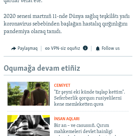
qartlar vefat ete.
2020 senesi martnıñ 11-nde Dünya sağlıq teşkilâtı yañı
koronavirus sebebinden başlağan hastalıq qırğınlığını
pandemiya olaraq tanıdı.
Paylaşmaq
VPN-siz oquñız
Follow us
Oqumağa devam etiñiz
CEMİYET
"Er şeyni eki künde taşlap kettim".
Seferberlik qorqusı rusiyelilerni
kene memleketten quva
İNSAN AQLARI
Bir an – ve casussıñ. Qırım
mahkemeleri devlet hainligi